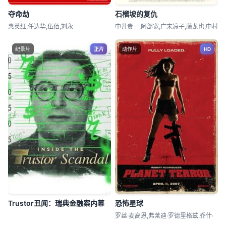
夺命劫
石榴坡的复仇
惠英红,任达华,伍佰,刘永
中井贵一,阿部宽,广末凉子,藤龙也,中村
纪录片
正片
动作片
HD
Trustor丑闻：瑞典金融案内幕
恐怖星球
罗丝·麦高恩,弗莱迪·罗德里格兹,乔什·