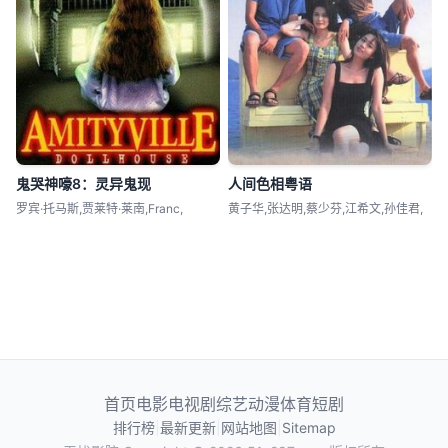
鬼哭神嚎8：灵异鬼现
人间色相粤语
罗宾·托马斯,贾莱特·莱南,Franc,
黄子华,张达明,蔡少芬,江希文,孙佳君,
首页
电影
电视剧
综艺
动漫
体育
短剧
排行榜
|
最新更新
|
网站地图
|
Sitemap