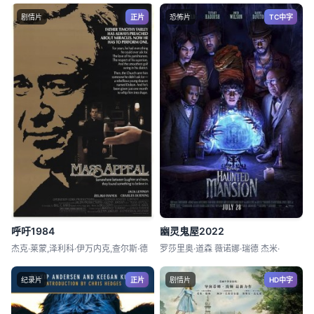
剧情片
正片
恐怖片
TC中字
呼吁1984
幽灵鬼屋2022
杰克·莱蒙,泽利科·伊万内克,查尔斯·德
罗莎里奥·道森 薇诺娜·瑞德 杰米·
纪录片
正片
剧情片
HD中字