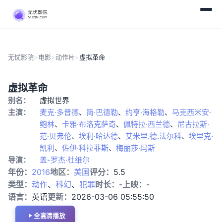
无忧影院
>
电影
>
动作片
>
虚拟革命
HD
动
虚拟革命
中
作
别名：
虚拟世界
字
片
主演：
麦克·多普德
、
简·巴德勒
、
约亨·海格勒
、
马克西米安·
鲍林
、
卡雅·布洛克萨奇
、
佩特拉·西兰德
、
尼古拉斯·
范·贝弗伦
、
埃利·哈达德
、
艾米里.德.法尔科
、
埃里克·
凯利
、
佐伊·科拉菲斯
、
梅丽莎·玛斯
导演：
盖-罗杰·杜维尔
年份：
2016
地区：
美国
评分：
5.5
类型：
动作
、
科幻
、
犯罪
时长：
-
上映：
-
语言：
英语
更新：
2026-03-06 05:55:50
全高清播放