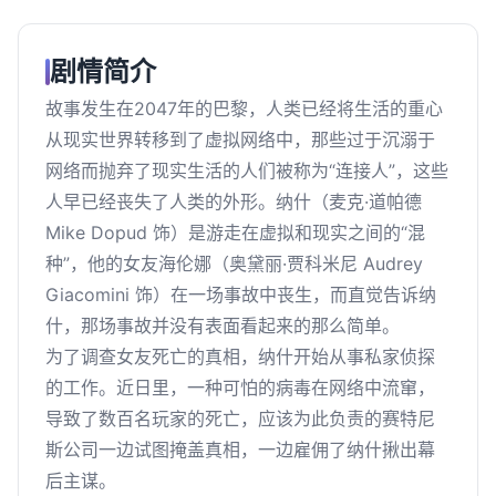
剧情简介
故事发生在2047年的巴黎，人类已经将生活的重心
从现实世界转移到了虚拟网络中，那些过于沉溺于
网络而抛弃了现实生活的人们被称为“连接人”，这些
人早已经丧失了人类的外形。纳什（麦克·道帕德
Mike Dopud 饰）是游走在虚拟和现实之间的“混
种”，他的女友海伦娜（奥黛丽·贾科米尼 Audrey
Giacomini 饰）在一场事故中丧生，而直觉告诉纳
什，那场事故并没有表面看起来的那么简单。
为了调查女友死亡的真相，纳什开始从事私家侦探
的工作。近日里，一种可怕的病毒在网络中流窜，
导致了数百名玩家的死亡，应该为此负责的赛特尼
斯公司一边试图掩盖真相，一边雇佣了纳什揪出幕
后主谋。