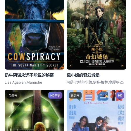
奶牛阴谋永远不能说的秘密
佩小姐的奇幻城堡
Lisa Agabian,Manuche
阿萨·巴特菲尔德,伊娃·格林,塞缪尔·杰
恐怖片
HD中字
喜剧片
HD