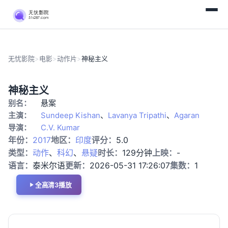
无忧影院
>
电影
>
动作片
>
神秘主义
正
动
神秘主义
片
作
别名：
悬案
片
主演：
Sundeep Kishan
、
Lavanya Tripathi
、
Agaran
导演：
C.V. Kumar
年份：
2017
地区：
印度
评分：
5.0
类型：
动作
、
科幻
、
悬疑
时长：
129分钟
上映：
-
语言：
泰米尔语
更新：
2026-05-31 17:26:07
集数：
1
全高清3播放