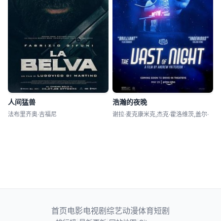
人间猛兽
浩瀚的夜晚
法布里齐奥·吉福尼
谢拉·麦克康米克,杰克·霍洛维茨,盖尔·
首页
电影
电视剧
综艺
动漫
体育
短剧