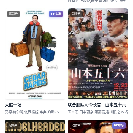
丹泽尔·华盛顿,瑞安·雷诺兹,维拉·法米
喜剧片
HD中字
剧情片
大假一场
联合舰队司令长官：山本五十六
艾德·赫尔姆斯,西格妮·韦弗,约翰·C·
玉木宏,田中丽奈,阿部宽,香川照之,椎名
纪录片
动作片
HD中字