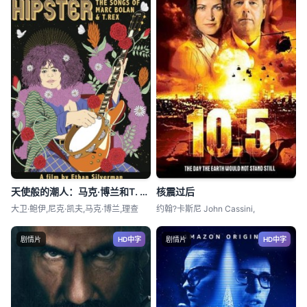
天使般的潮人：马克·博兰和T. Rex的歌曲
核震过后
大卫·鲍伊,尼克·凯夫,马克·博兰,理查
约翰?卡斯尼 John Cassini,
剧情片
HD中字
剧情片
HD中字