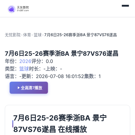
无忧影院
>
体育
>
篮球
>
7月6日25-26赛季浙BA 景宁87VS76遂昌
正
篮
7月6日25-26赛季浙BA 景宁87VS76遂昌
片
球
年份：
2026
评分：
0.0
类型：
篮球
时长：
-
上映：
-
语言：
-
更新：
2026-07-08 16:01:52
集数：
1
全高清7播放
7月6日25-26赛季浙BA 景宁
87VS76遂昌 在线播放