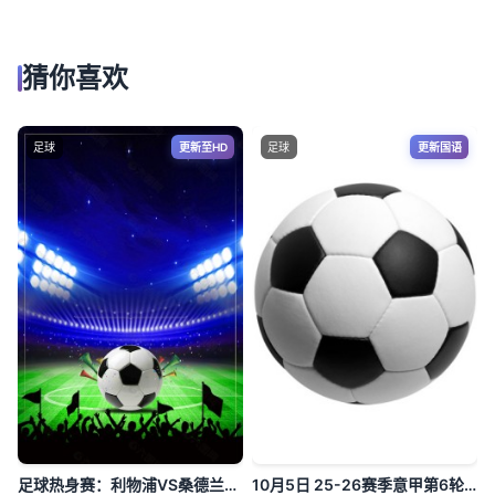
猜你喜欢
足球
更新至HD
足球
更新国语
足球热身赛：利物浦VS桑德兰20260726
10月5日 25-26赛季意甲第6轮 国际米兰VS克雷莫内塞