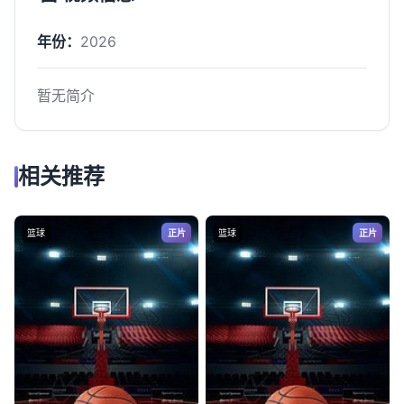
年份：
2026
暂无简介
相关推荐
篮球
正片
篮球
正片