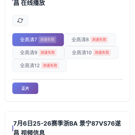
昌 在线播放
全高清7
全高清8
测速失败
测速失败
全高清9
全高清10
测速失败
测速失败
全高清12
测速失败
正片
7月6日25-26赛季浙BA 景宁87VS76遂
昌 视频信息