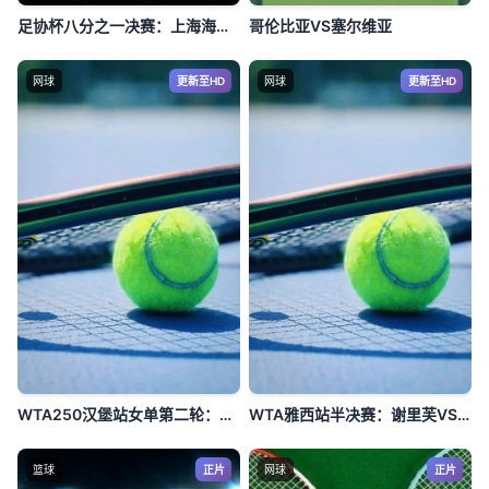
足协杯八分之一决赛：上海海港VS深圳新鹏城20260621
哥伦比亚VS塞尔维亚
网球
更新至HD
网球
更新至HD
WTA250汉堡站女单第二轮：巴多萨VS乌德瓦尔迪
WTA雅西站半决赛：谢里芙VS奥里尼科娃
篮球
正片
网球
正片