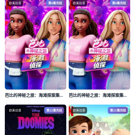
欧美动漫
第8集完结
欧美动漫
第8集完结
芭比的神秘之旅：海滩探案集国语版
芭比的神秘之旅：海滩探案集英文版
欧美动漫
第22集完结
欧美动漫
第23集完结