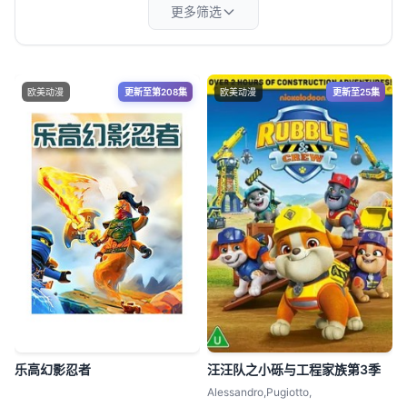
更多筛选
欧美动漫
更新至第208集
欧美动漫
更新至25集
乐高幻影忍者
汪汪队之小砾与工程家族第3季
Alessandro,Pugiotto,