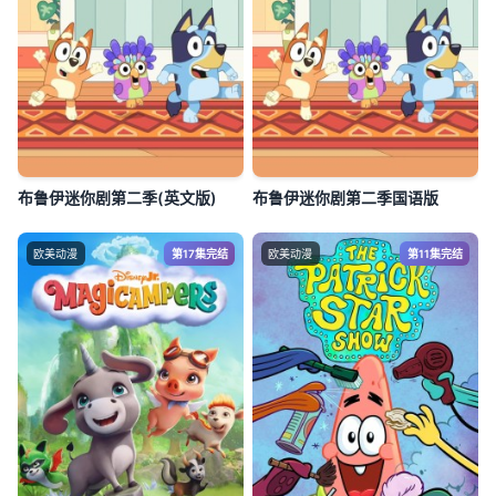
布鲁伊迷你剧第二季(英文版)
布鲁伊迷你剧第二季国语版
欧美动漫
第17集完结
欧美动漫
第11集完结