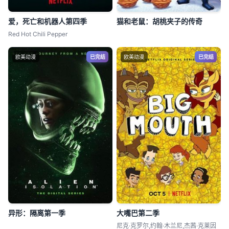
爱，死亡和机器人第四季
猫和老鼠：胡桃夹子的传奇
Red Hot Chili Pepper
欧美动漫
已完结
欧美动漫
已完结
异形：隔离第一季
大嘴巴第二季
尼克·克罗尔,约翰·木兰尼,杰茜·克莱因