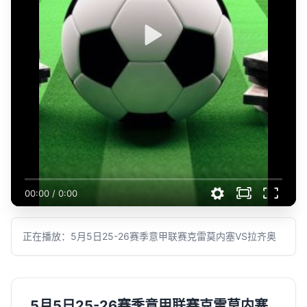
00:00
/
0:00
正在播放：5月5日25-26赛季意甲联赛克雷莫内塞VS拉齐奥
5月5日25-26赛季意甲联赛克雷莫内塞