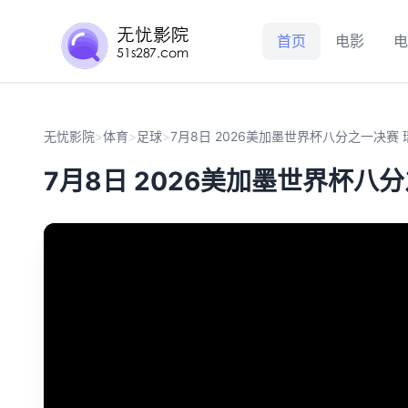
首页
电影
电
无忧影院
>
体育
>
足球
>
7月8日 2026美加墨世界杯八分之一决赛
7月8日 2026美加墨世界杯八