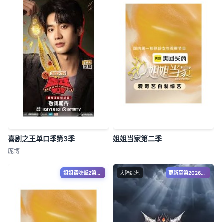
喜剧之王单口季第3季
姐姐当家第二季
庞博
姐姐请吃饭2第5期
大陆综艺
更新至第20260809期