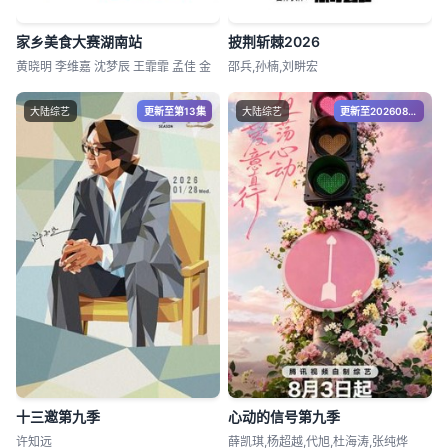
家乡美食大赛湖南站
披荆斩棘2026
黄晓明 李维嘉 沈梦辰 王霏霏 孟佳 金
邵兵,孙楠,刘畊宏
大陆综艺
更新至第13集
大陆综艺
更新至20260809期花絮特辑
十三邀第九季
心动的信号第九季
许知远
薛凯琪,杨超越,代旭,杜海涛,张纯烨