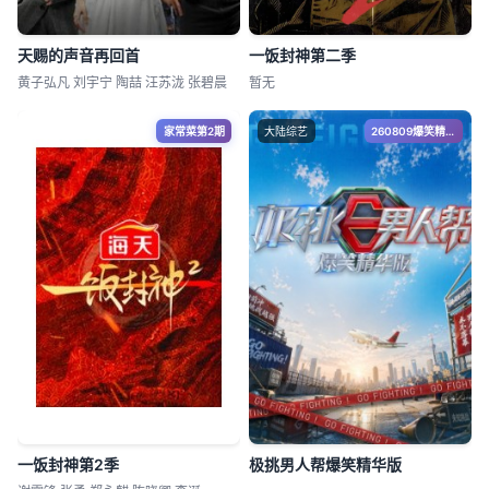
天赐的声音再回首
一饭封神第二季
黄子弘凡 刘宇宁 陶喆 汪苏泷 张碧晨
暂无
家常菜第2期
大陆综艺
260809爆笑精华版
一饭封神第2季
极挑男人帮爆笑精华版