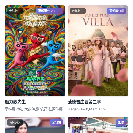
大陆综艺
更新至20260522期
欧美综艺
更新第11集
魔力歌先生
范德普庄园第三季
李维嘉,杨迪,大张伟,戴军,高进,龚琳娜
Hagen·Bach,Marciano·
港台综艺
全12集
加更