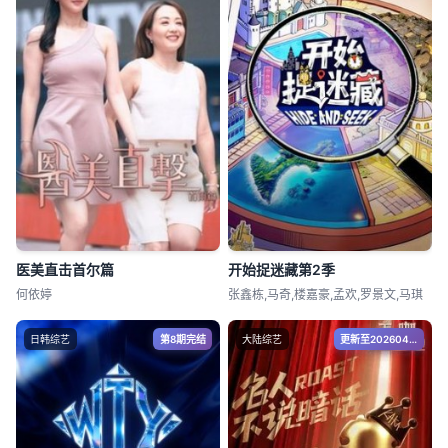
医美直击首尔篇
开始捉迷藏第2季
何依婷
张鑫栋,马奇,楼嘉豪,孟欢,罗景文,马琪
日韩综艺
第8期完结
大陆综艺
更新至20260408期