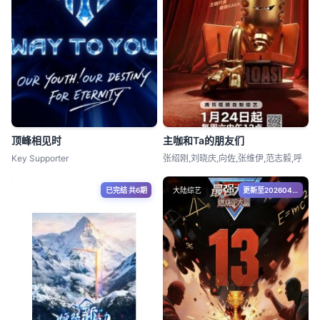
顶峰相见时
主咖和Ta的朋友们
Key Supporter
张绍刚,刘晓庆,向佐,张维伊,范志毅,呼
已完结 共6期
大陆综艺
更新至20260404期