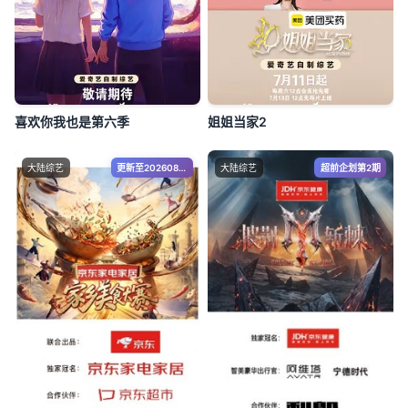
喜欢你我也是第六季
姐姐当家2
大陆综艺
更新至20260809第3集
大陆综艺
超前企划第2期