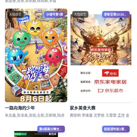
谢霆锋,张勇,郑永麒,陈晓卿,李诞
大陆综艺
沙滩号第1期
大陆综艺
更新至第20260809期
一路向海的少年
家乡美食大赛
朱志鑫,张泽禹,张极,左航,苏新皓,陆虎
黄晓明 李维嘉 沈梦辰 王霏霏 孟佳 金
第6期高分舞台纯享合集
姐姐请吃饭2第5期