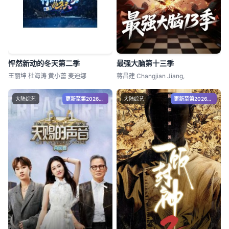
怦然新动的冬天第二季
最强大脑第十三季
王丽坤 杜海涛 黄小蕾 麦迪娜
蒋昌建 Changjian Jiang,
大陆综艺
更新至第20260120期
大陆综艺
更新至第20260809期