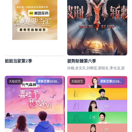
姐姐当家第2季
披荆斩棘第六季
孙楠,余文乐,刘畊宏,郭晓东,李光洁,邵
大陆综艺
更新至第20260809期
大陆综艺
更新至第20260809期