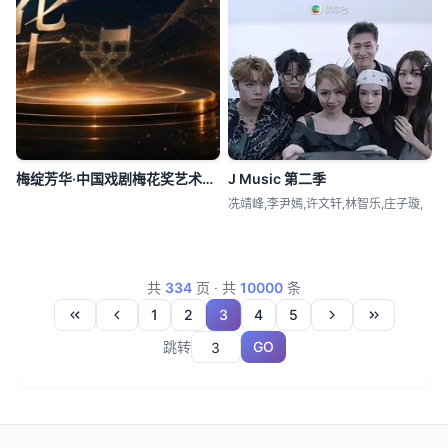
梅绽芳华·中国戏剧梅花奖艺术家口述史
J Music 第二季
冼靖峰,李尹嫣,许文轩,林智乐,庄子璇,
共
334
页
·
共
10000
条
1
2
3
4
5
跳转
GO