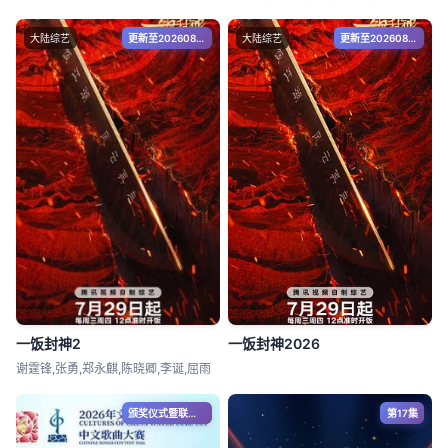
大陆综艺
更新至20260809期
大陆综艺
更新至20260809(一饭家常菜第2期)
一饭封神2
一饭封神2026
谢霆锋,张勇,郑永麒,陈晓卿,李诞,屈雨
颁奖仪式暨联欢晚会
第17集