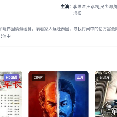
主演：
李思潼,王彦桐,吴少卿,
培松
子晓伟因债务缠身，瞒着家人远赴泰国，寻找传闻中的亿万富豪
书信中
HD国语
剧情片
正片
纪录片