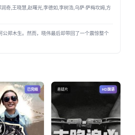
郑润奇,王晓慧,赵曙光,李德如,李树浩,乌萨·萨梅坎姆,方
阿公郑木生。然而，晓伟最后却带回了一个震惊整个
已完结
悬疑片
HD国语