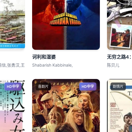
诃利和湿婆
无穷之路4
培信,张勇汉,王
Shabarish Kabbinale,
陈贝儿
HD中字
喜剧片
HD中字
剧情片