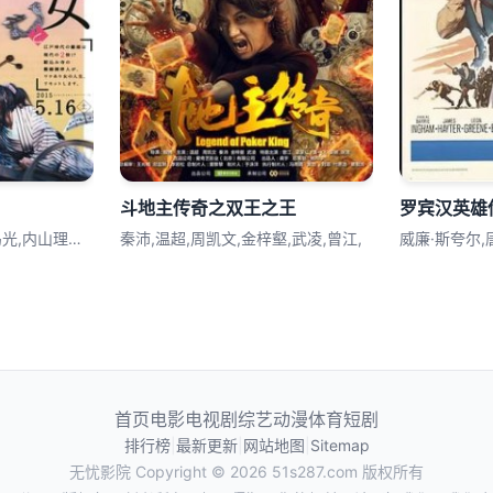
斗地主传奇之双王之王
罗宾汉英雄
大泉洋,户田惠梨香,满岛光,内山理名,阳
秦沛,温超,周凯文,金梓壑,武凌,曾江,
威廉·斯夸尔,唐
首页
电影
电视剧
综艺
动漫
体育
短剧
排行榜
|
最新更新
|
网站地图
|
Sitemap
无忧影院
Copyright © 2026
51s287.com
版权所有