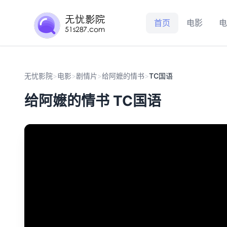
首页
电影
电
无忧影院
>
电影
>
剧情片
>
给阿嬷的情书
>
TC国语
给阿嬷的情书 TC国语