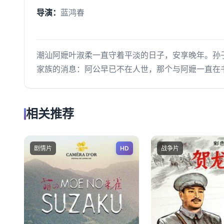
导演：
蓝鸿春
潮汕阿嬷叶淑柔一直守着平淡的日子，安享晚年。孙
家族的消息：阿公早已不在人世，那个与阿嬷一直在
相关推荐
剧情片
HD
战争片