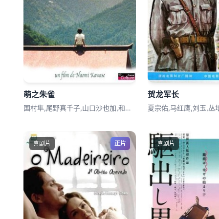
萌之朱雀
贺龙军长
国村隼,尾野真千子,山口沙也加,和泉幸子
夏宗佑,马红鹰,刘玉,丛
喜剧片
正片
喜剧片