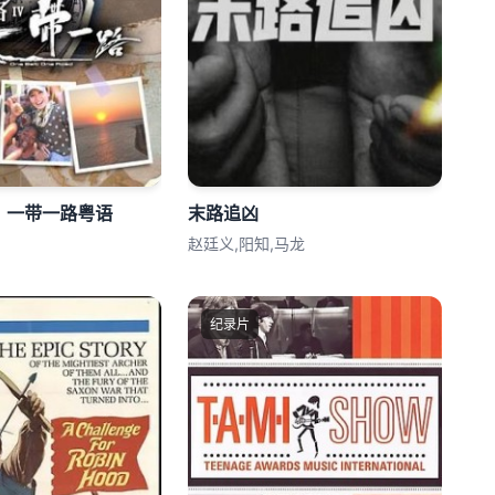
：一带一路粤语
末路追凶
赵廷义,阳知,马龙
纪录片