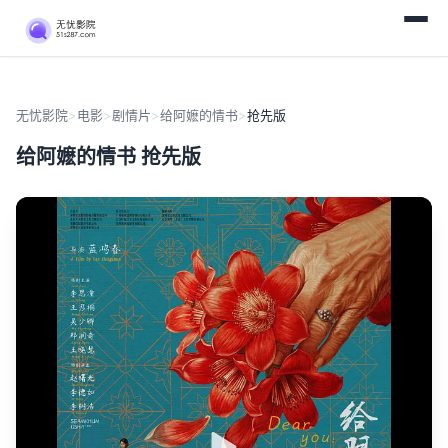
无忧影院
>
电影
>
剧情片
>
给阿嬷的情书
>
抢先版
给阿嬷的情书 抢先版