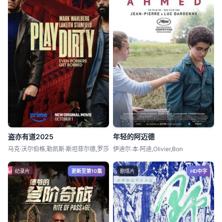
盗亦有道2025
年轻的阿迈德
马克·沃尔伯格,勒凯斯·斯坦菲尔德,罗莎
伊迪尔·本·阿迪,Olivier,Bon
纪录片
更新至第10集
剧情片
HD中字