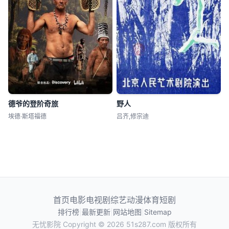
德爷的登阶奇旅
野人
埃德·斯塔福德
吕齐,修宗迪
首页
电影
电视剧
综艺
动漫
体育
短剧
排行榜
|
最新更新
|
网站地图
|
Sitemap
无忧影院
Copyright © 2026
51s287.com
版权所有