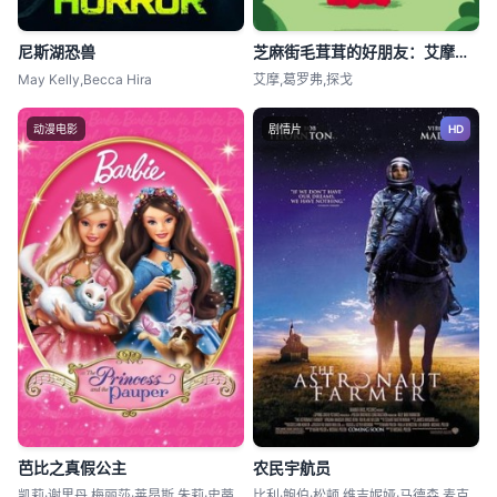
尼斯湖恐兽
芝麻街毛茸茸的好朋友：艾摩的小狗
May Kelly,Becca Hira
艾摩,葛罗弗,探戈
动漫电影
剧情片
HD
芭比之真假公主
农民宇航员
凯莉·谢里丹,梅丽莎·莱昂斯,朱莉·史蒂
比利·鲍伯·松顿,维吉妮娅·马德森,麦克