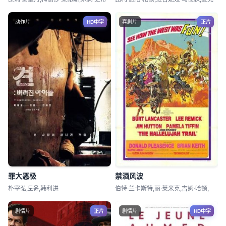
动作片
HD中字
喜剧片
正片
罪大恶极
禁酒风波
朴宰弘,도윤,韩利进
伯特·兰卡斯特,丽·莱米克,吉姆·哈顿,
剧情片
正片
剧情片
HD中字