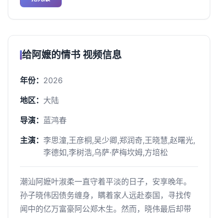
给阿嬷的情书 视频信息
年份：
2026
地区：
大陆
导演：
蓝鸿春
主演：
李思潼,王彦桐,吴少卿,郑润奇,王晓慧,赵曙光,
李德如,李树浩,乌萨·萨梅坎姆,方培松
潮汕阿嬷叶淑柔一直守着平淡的日子，安享晚年。
孙子晓伟因债务缠身，瞒着家人远赴泰国，寻找传
闻中的亿万富豪阿公郑木生。然而，晓伟最后却带