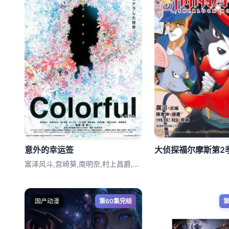
意外的幸运签
大侦探福尔摩斯第2
富泽风斗,宫崎葵,南明奈,村上昌爵,入江
国产动漫
第60集完结
第