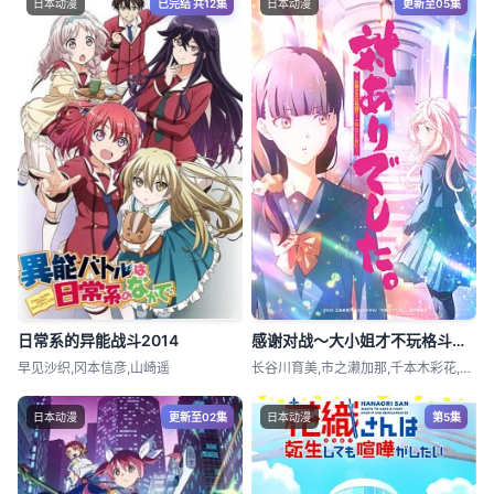
日本动漫
已完结 共12集
日本动漫
更新至05集
日常系的异能战斗2014
感谢对战～大小姐才不玩格斗游戏～
早见沙织,冈本信彦,山崎遥
长谷川育美,市之濑加那,千本木彩花,下地
日本动漫
更新至02集
日本动漫
第5集