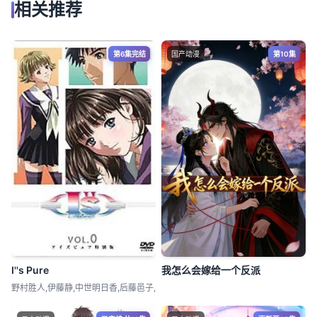
相关推荐
第6集完结
国产动漫
第10集
I''s Pure
我怎么会嫁给一个反派
野村胜人,伊藤静,中世明日香,后藤邑子,