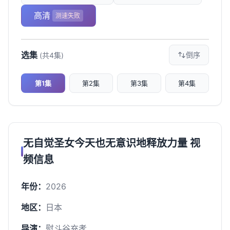
高清
测速失败
选集
倒序
(共4集)
第1集
第2集
第3集
第4集
无自觉圣女今天也无意识地释放力量 视
频信息
年份：
2026
地区：
日本
导演：
熨斗谷充孝