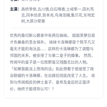
主演：
高桥李依,古川慎,白石晴香,土岐隼一,田丸笃
志,冈本信彦,宫本充,鸟海浩辅,集贝花,东地宏
树,大原沙耶香
优秀的桑切斯公爵家中有两位姊妹。 姐姐芙萝拉是
才色兼备的圣女候补。 妹妹卡洛琳娜是个既平凡又
毫无才能的淘汰品…… 这样的卡洛琳娜为了调整与
邻国的关系，被安排了与第二皇子的婚事。 然而，
传闻中的皇子是一位既野蛮又残酷无比的人物。
「如果我能派上用场的话」如此想着于是接受了政
治联姻的卡洛琳娜，在出嫁后彻底改变了人生。 收
到与传闻相反的绅士皇子、皇帝及皇后的正面评
价，她终于能得到认可！？