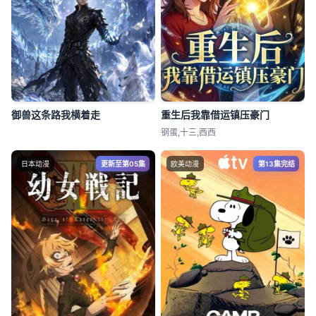
御兽这条路我横着走
重生后我靠借运镇压豪门
钢蛋,十三,西西
日本动漫
更新至第05集
欧美动漫
第13集完结