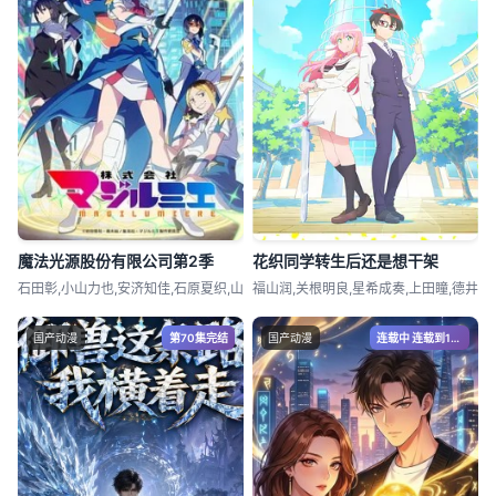
魔法光源股份有限公司第2季
花织同学转生后还是想干架
石田彰,小山力也,安济知佳,石原夏织,山
福山润,关根明良,星希成奏,上田瞳,德井
国产动漫
第70集完结
国产动漫
连载中 连载到15集