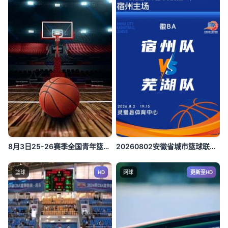
8月3日25-26赛季全国青年篮球联赛 山东山高79VS59新疆广汇
20260802安徽省城市篮球联赛第10轮全场回放：宿州vs芜湖
篮球
HD
网球
更新至HD