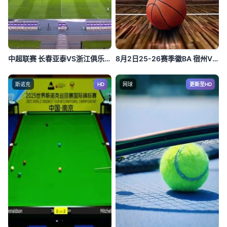
中超联赛 长春亚泰VS浙江俱乐部绿城 20250920
8月2日25-26赛季徽BA 宿州VS芜湖
斯诺克
HD
网球
更新至HD