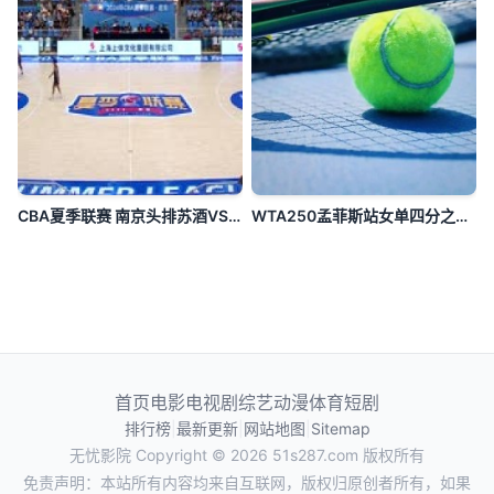
CBA夏季联赛 南京头排苏酒VS山西汾酒 20240810
WTA250孟菲斯站女单四分之一决赛：柳托娃VS麦克纳莉
首页
电影
电视剧
综艺
动漫
体育
短剧
排行榜
|
最新更新
|
网站地图
|
Sitemap
无忧影院
Copyright © 2026
51s287.com
版权所有
免责声明：本站所有内容均来自互联网，版权归原创者所有，如果