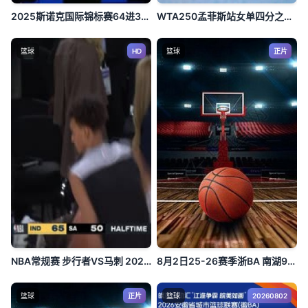
2025斯诺克国际锦标赛64进32斯科特·唐纳森6-2米歇尔·曼恩20251103
WTA250孟菲斯站女单四分之一决赛：维德曼诺娃VS沃利内茨
篮球
HD
篮球
正片
NBA常规赛 步行者VS马刺 20250126
8月2日25-26赛季浙BA 南湖97VS84秀洲
篮球
正片
篮球
20260802