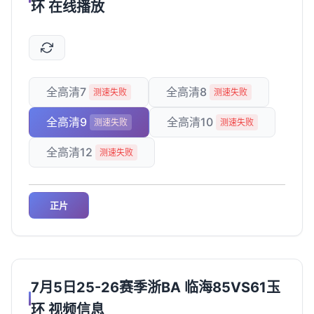
环 在线播放
全高清7
全高清8
测速失败
测速失败
全高清9
全高清10
测速失败
测速失败
全高清12
测速失败
正片
7月5日25-26赛季浙BA 临海85VS61玉
环 视频信息