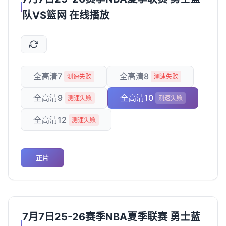
队VS篮网 在线播放
全高清7
全高清8
测速失败
测速失败
全高清9
全高清10
测速失败
测速失败
全高清12
测速失败
正片
7月7日25-26赛季NBA夏季联赛 勇士蓝