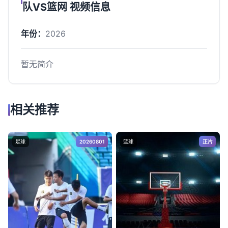
队VS篮网 视频信息
年份：
2026
暂无简介
相关推荐
足球
20260801
篮球
正片