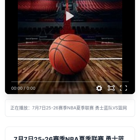
00:00
/
0:00
正在播放：7月7日25-26赛季NBA夏季联赛 勇士蓝队VS篮网
7月7日25-26赛季NBA夏季联赛 勇士蓝