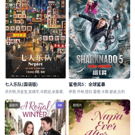
七人乐队(国语版)
鲨卷风5：全球鲨暴
洪天明,洪金宝,吴镇宇,马菀迎,余香凝,
伊恩·齐林,塔拉·雷德,卡茜·瑟波,比利
喜剧片
HD
剧情片