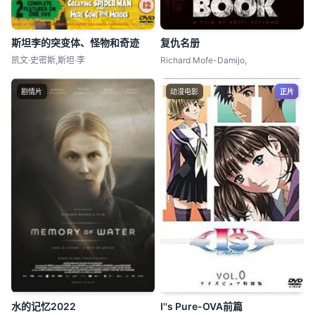
斯坦李的突变体、怪物和奇迹
复仇名册
凯文·史密斯,斯坦·李
Richard Mofe-Damijo,
剧情片
动漫电影
正片
水的记忆2022
I''s Pure-OVA前篇