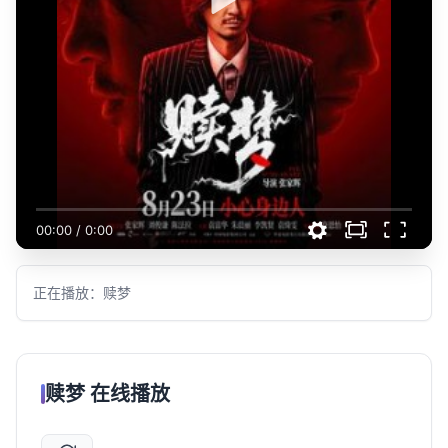
00:00
/
0:00
正在播放：赎梦
赎梦 在线播放