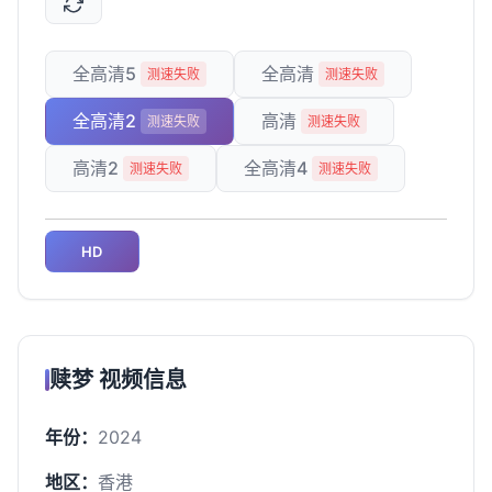
全高清5
全高清
测速失败
测速失败
全高清2
高清
测速失败
测速失败
高清2
全高清4
测速失败
测速失败
HD
赎梦 视频信息
年份：
2024
地区：
香港