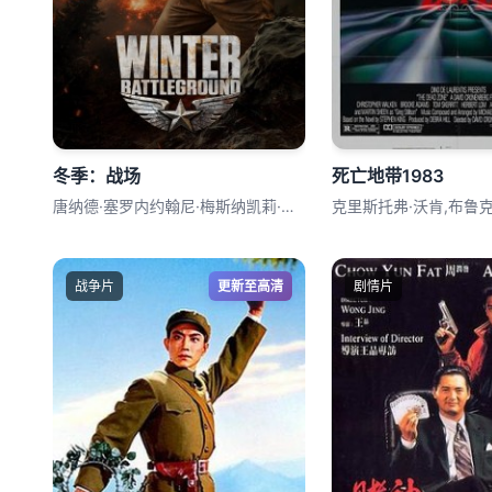
冬季：战场
死亡地带1983
唐纳德·塞罗内约翰尼·梅斯纳凯莉·吉尔伯
克里斯托弗·沃肯,布鲁克
战争片
更新至高清
剧情片