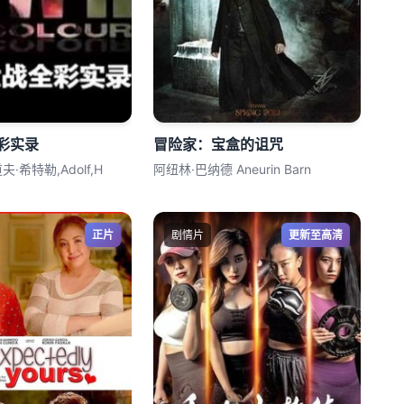
彩实录
冒险家：宝盒的诅咒
·希特勒,Adolf,H
阿纽林·巴纳德 Aneurin Barn
正片
剧情片
更新至高清