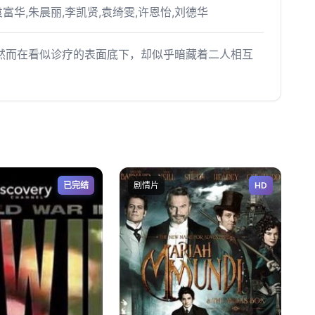
袁富华,朱晨丽,李凯贤,袁绮雯,许恩怡,刘德华
然而在看似诊疗的表面底下，却似乎暗藏着二人相互
已完结
剧情片
HD