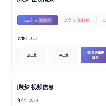
全高清5
全高清
全
测速失败
测速失败
选集
(共3集)
HD粤语未删
国语版
粤语版
减版
赎梦 视频信息
年份：
2024