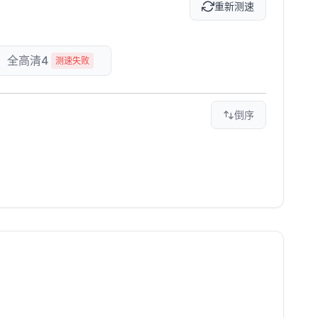
重新测速
全高清4
测速失败
倒序