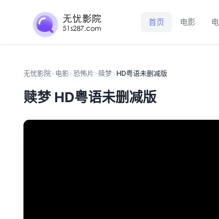
首页
电影
电
无忧影院
>
电影
>
恐怖片
>
赎梦
>
HD粤语未删减版
赎梦 HD粤语未删减版