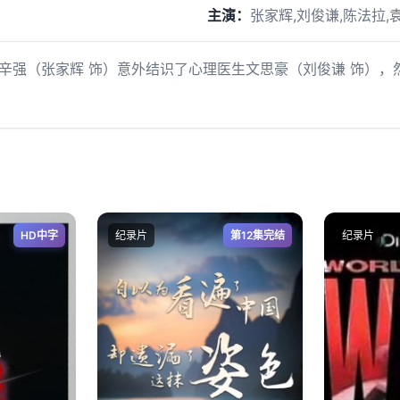
主演：
张家辉,刘俊谦,陈法拉,
强（张家辉 饰）意外结识了心理医生文思豪（刘俊谦 饰），
HD中字
纪录片
第12集完结
纪录片