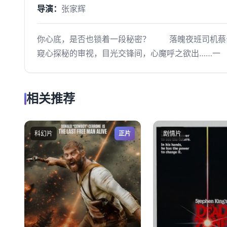
导演：
张家辉
你心底，是否也锁着一段秘密？ 落魄夜班司机蔡辛
窥心探秘的审视，目光交锋间，心魔呼之欲出……一
相关推荐
科幻片
正片
剧情片