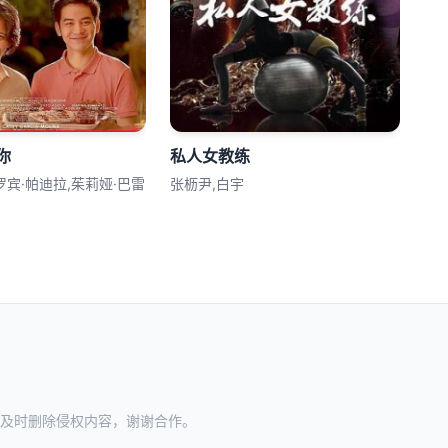
你
私人女教练
罗宾·帕迪拉,茱莉娅·巴雷
张枥尹,白宇
及时删除侵权内容，谢谢合作。