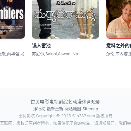
误入雷池
意料之外的
张敏,向华强,龙
苏尼尔,Saloni,Aswani,Na
莎伦·库内塔,
首页
电影
电视剧
综艺
动漫
体育
短剧
排行榜
|
最新更新
|
网站地图
|
Sitemap
无忧影院
Copyright © 2026
51s287.com
版权所有
互联网，版权归原创者所有，如果侵犯了你的权益，请通知我们，我们会