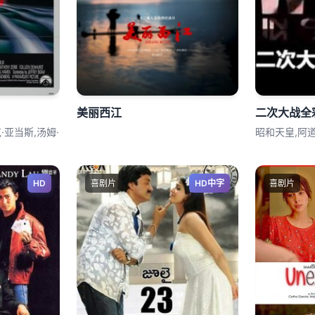
美丽西江
二次大战全
·亚当斯,汤姆·
昭和天皇,阿道夫
HD
喜剧片
HD中字
喜剧片