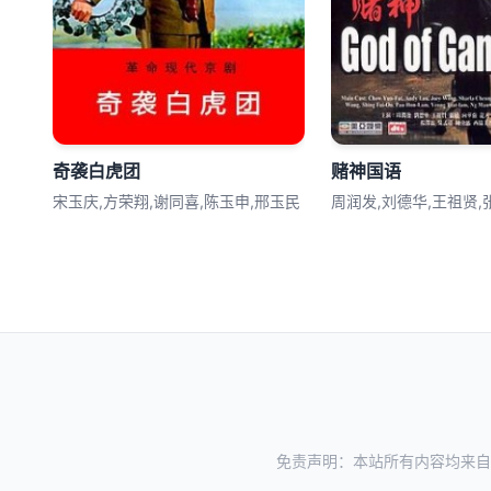
奇袭白虎团
赌神国语
宋玉庆,方荣翔,谢同喜,陈玉申,邢玉民
周润发,刘德华,王祖贤,
免责声明：本站所有内容均来自