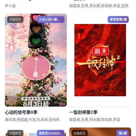
尹斗俊
谢霆锋,张勇,郑永麒,陈晓卿,李诞,屈雨
大陆综艺
入住心动小屋，帅哥美女手写同学录
家常菜第2期
心动的信号第9季
一饭封神第2季
薛凯琪,杨超越,代旭,杜海涛,张纯烨
谢霆锋,张勇,郑永麒,陈晓卿,李诞
大陆综艺
更新至20260809第3集
大陆综艺
第4期