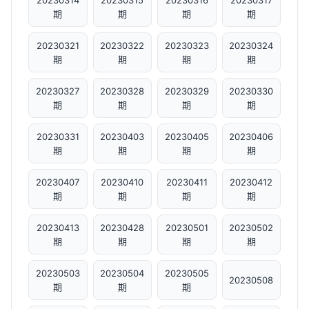
20230314
20230315
20230316
20230317
期
期
期
期
20230321
20230322
20230323
20230324
期
期
期
期
20230327
20230328
20230329
20230330
期
期
期
期
20230331
20230403
20230405
20230406
期
期
期
期
20230407
20230410
20230411
20230412
期
期
期
期
20230413
20230428
20230501
20230502
期
期
期
期
20230503
20230504
20230505
20230508
期
期
期