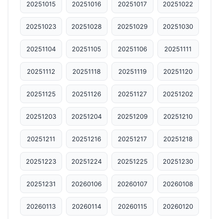
20251015
20251016
20251017
20251022
20251023
20251028
20251029
20251030
20251104
20251105
20251106
20251111
20251112
20251118
20251119
20251120
20251125
20251126
20251127
20251202
20251203
20251204
20251209
20251210
20251211
20251216
20251217
20251218
20251223
20251224
20251225
20251230
20251231
20260106
20260107
20260108
20260113
20260114
20260115
20260120