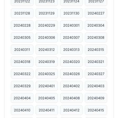
20231122
20231123
20231124
20231127
20231128
20231129
20231130
20240227
20240228
20240229
20240301
20240304
20240305
20240306
20240307
20240308
20240311
20240312
20240313
20240315
20240318
20240319
20240320
20240321
20240322
20240325
20240326
20240327
20240329
20240401
20240402
20240403
20240404
20240405
20240408
20240409
20240410
20240411
20240412
20240415