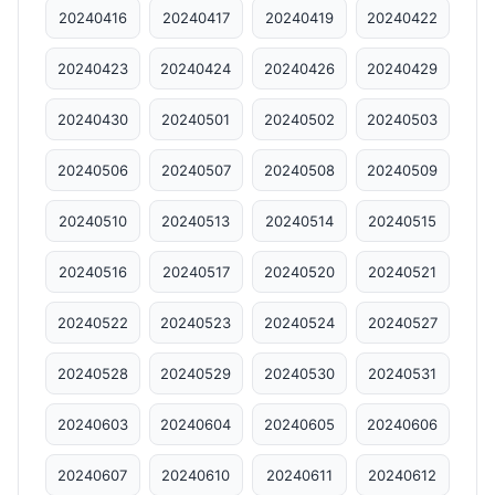
20240416
20240417
20240419
20240422
20240423
20240424
20240426
20240429
20240430
20240501
20240502
20240503
20240506
20240507
20240508
20240509
20240510
20240513
20240514
20240515
20240516
20240517
20240520
20240521
20240522
20240523
20240524
20240527
20240528
20240529
20240530
20240531
20240603
20240604
20240605
20240606
20240607
20240610
20240611
20240612