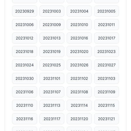
20230929
20231003
20231004
20231005
20231006
20231009
20231010
20231011
20231012
20231013
20231016
20231017
20231018
20231019
20231020
20231023
20231024
20231025
20231026
20231027
20231030
20231101
20231102
20231103
20231106
20231107
20231108
20231109
20231110
20231113
20231114
20231115
20231116
20231117
20231120
20231121