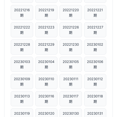
20221216
20221219
20221220
20221221
期
期
期
期
20221222
20221223
20221226
20221227
期
期
期
期
20221228
20221229
20221230
20230102
期
期
期
期
20230103
20230104
20230105
20230106
期
期
期
期
20230109
20230110
20230111
20230112
期
期
期
期
20230113
20230116
20230117
20230118
期
期
期
期
20230119
20230120
20230130
20230131