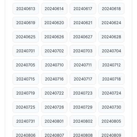
20240613
20240614
20240617
20240618
20240619
20240620
20240621
20240624
20240625
20240626
20240627
20240628
20240701
20240702
20240703
20240704
20240705
20240710
20240711
20240712
20240715
20240716
20240717
20240718
20240719
20240722
20240723
20240724
20240725
20240726
20240729
20240730
20240731
20240801
20240802
20240805
20240806
20240807
20240808
20240809