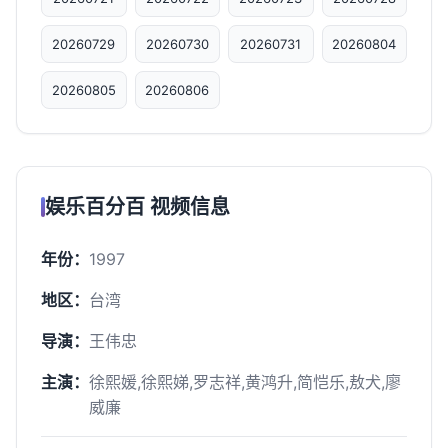
20260729
20260730
20260731
20260804
20260805
20260806
娱乐百分百 视频信息
年份：
1997
地区：
台湾
导演：
王伟忠
主演：
徐熙媛,徐熙娣,罗志祥,黄鸿升,简恺乐,敖犬,廖
威廉