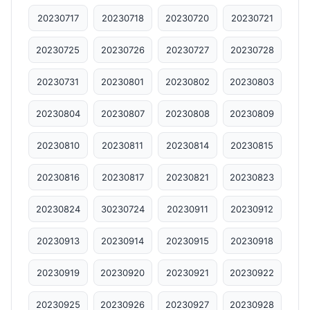
20230717
20230718
20230720
20230721
20230725
20230726
20230727
20230728
20230731
20230801
20230802
20230803
20230804
20230807
20230808
20230809
20230810
20230811
20230814
20230815
20230816
20230817
20230821
20230823
20230824
30230724
20230911
20230912
20230913
20230914
20230915
20230918
20230919
20230920
20230921
20230922
20230925
20230926
20230927
20230928