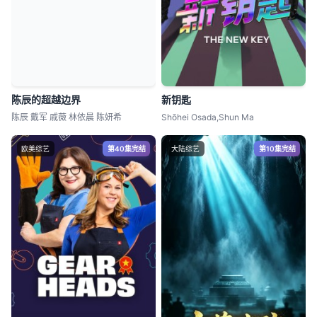
陈辰的超越边界
新钥匙
陈辰 戴军 戚薇 林依晨 陈妍希
Shōhei Osada,Shun Ma
欧美综艺
第40集完结
大陆综艺
第10集完结