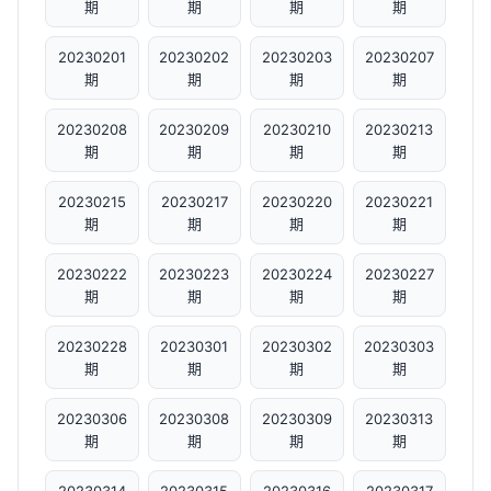
期
期
期
期
20230201
20230202
20230203
20230207
期
期
期
期
20230208
20230209
20230210
20230213
期
期
期
期
20230215
20230217
20230220
20230221
期
期
期
期
20230222
20230223
20230224
20230227
期
期
期
期
20230228
20230301
20230302
20230303
期
期
期
期
20230306
20230308
20230309
20230313
期
期
期
期