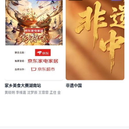
家乡美食大赛湖南站
非遗中国
黄晓明 李维嘉 沈梦辰 王霏霏 孟佳 金