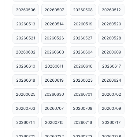
20260506
20260507
20260508
20260512
20260513
20260514
20260519
20260520
20260521
20260526
20260527
20260528
20260602
20260603
20260604
20260609
20260610
20260611
20260616
20260617
20260618
20260619
20260623
20260624
20260625
20260630
20260701
20260702
20260703
20260707
20260708
20260709
20260714
20260715
20260716
20260717
20260721
20260722
20260723
20260728