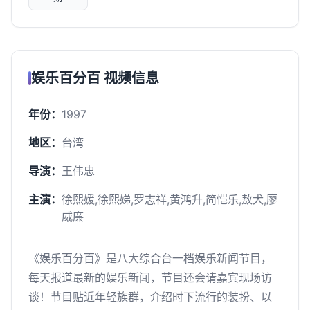
娱乐百分百 视频信息
年份：
1997
地区：
台湾
导演：
王伟忠
主演：
徐熙媛,徐熙娣,罗志祥,黄鸿升,简恺乐,敖犬,廖
威廉
《娱乐百分百》是八大综合台一档娱乐新闻节目，
每天报道最新的娱乐新闻，节目还会请嘉宾现场访
谈！节目贴近年轻族群，介绍时下流行的装扮、以