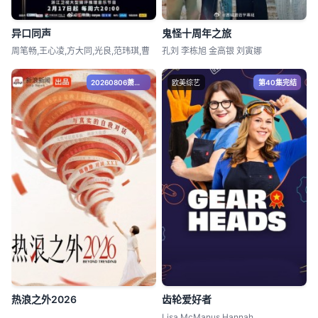
异口同声
鬼怪十周年之旅
周笔畅,王心凌,方大同,光良,范玮琪,曹
孔刘 李栋旭 金高银 刘寅娜
20260806萧敬腾澄清造谣落泪
欧美综艺
第40集完结
热浪之外2026
齿轮爱好者
Lisa McManus,Hannah