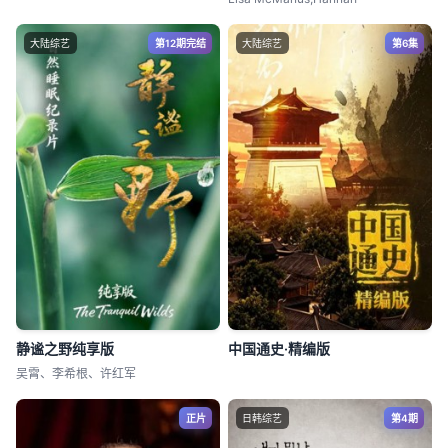
大陆综艺
第12期完结
大陆综艺
第6集
静谧之野纯享版
中国通史·精编版
吴霄、李希根、许红军
正片
日韩综艺
第4期