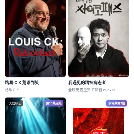
路易·C·K 荒谬到笑
我遇见的精神病态者
路易·C·K
全炫茂 曺圭贤 许龄智 nucksal
大陆综艺
第10集完结
家常菜第2期