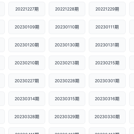
20221227期
20221228期
20221229期
20230109期
20230110期
20230111期
20230120期
20230130期
20230131期
20230210期
20230213期
20230215期
20230227期
20230228期
20230301期
20230314期
20230315期
20230316期
20230328期
20230329期
20230330期