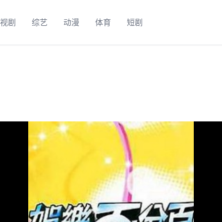
视剧
综艺
动漫
体育
短剧