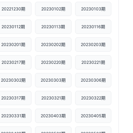
20221230期
20230102期
20230103期
20230112期
20230113期
20230116期
20230201期
20230202期
20230203期
20230217期
20230220期
20230221期
20230302期
20230303期
20230306期
20230317期
20230321期
20230322期
20230331期
20230403期
20230405期