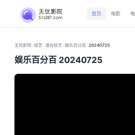
首页
电影
电
无忧影院
>
综艺
>
港台综艺
>
娱乐百分百
>
20240725
娱乐百分百 20240725