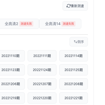
重新测速
全高清2
全高清14
测速失败
测速失败
倒序
20221110期
20221111期
20221114期
20221123期
20221124期
20221125期
20221206期
20221207期
20221208期
20221219期
20221220期
20221221期