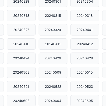
20240229
20240301
20240304
20240313
20240315
20240318
20240327
20240329
20240401
20240410
20240411
20240412
20240424
20240426
20240429
20240508
20240509
20240510
20240521
20240522
20240523
20240603
20240604
20240605