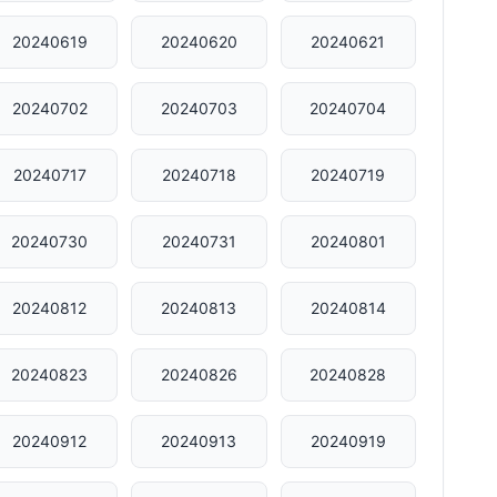
20240619
20240620
20240621
20240702
20240703
20240704
20240717
20240718
20240719
20240730
20240731
20240801
20240812
20240813
20240814
20240823
20240826
20240828
20240912
20240913
20240919