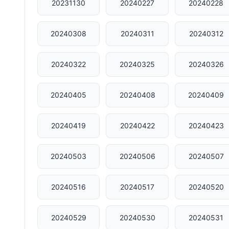
20231130
20240227
20240228
20240308
20240311
20240312
20240322
20240325
20240326
20240405
20240408
20240409
20240419
20240422
20240423
20240503
20240506
20240507
20240516
20240517
20240520
20240529
20240530
20240531