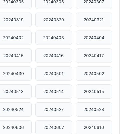
20240305
20240306
20240307
20240319
20240320
20240321
20240402
20240403
20240404
20240415
20240416
20240417
20240430
20240501
20240502
20240513
20240514
20240515
20240524
20240527
20240528
20240606
20240607
20240610