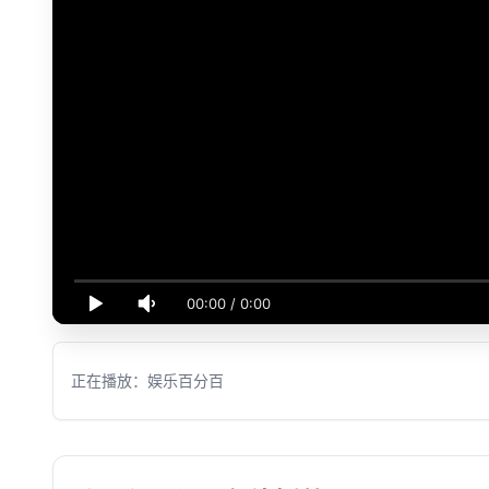
00:00
/
0:00
正在播放：娱乐百分百