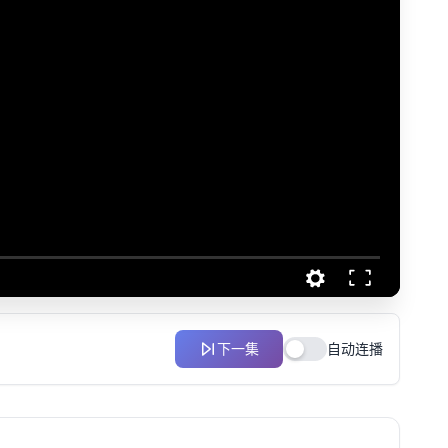
下一集
自动连播