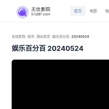
首页
电影
电
无忧影院
>
综艺
>
港台综艺
>
娱乐百分百
>
20240524
娱乐百分百 20240524