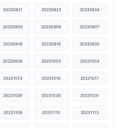
20230821
20230823
20230824
20230905
20230906
20230907
20230918
20230919
20230920
20230929
20231003
20231004
20231013
20231016
20231017
20231026
20231030
20231031
20231109
20231110
20231113