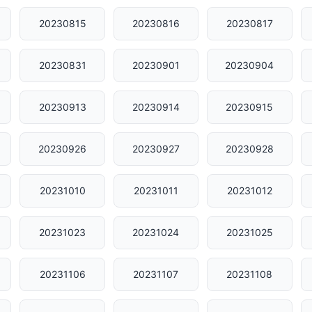
20230815
20230816
20230817
20230831
20230901
20230904
20230913
20230914
20230915
20230926
20230927
20230928
20231010
20231011
20231012
20231023
20231024
20231025
20231106
20231107
20231108