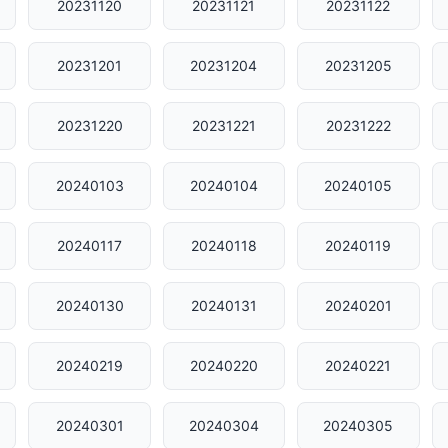
20231120
20231121
20231122
20231201
20231204
20231205
20231220
20231221
20231222
20240103
20240104
20240105
20240117
20240118
20240119
20240130
20240131
20240201
20240219
20240220
20240221
20240301
20240304
20240305