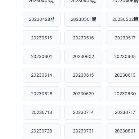
20230403期
20230405期
20230406期
20230428期
20230501期
20230502期
20230515
20230516
20230517
20230601
20230602
20230605
20230614
20230615
20230619
20230628
20230629
20230630
20230713
20230714
20230717
20230728
20230731
20230801