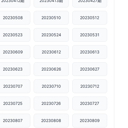
20230412期
20230413期
20230427期
20230508
20230510
20230512
20230523
20230524
20230531
20230609
20230612
20230613
20230623
20230626
20230627
20230707
20230710
20230712
20230725
20230726
20230727
20230807
20230808
20230809