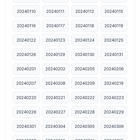
20240110
20240111
20240112
20240115
20240116
20240117
20240118
20240119
20240122
20240123
20240124
20240125
20240126
20240129
20240130
20240131
20240201
20240202
20240205
20240206
20240207
20240208
20240209
20240219
20240220
20240221
20240222
20240223
20240226
20240227
20240228
20240229
20240301
20240304
20240305
20240306