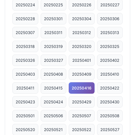
20250224
20250225
20250226
20250227
20250228
20250301
20250304
20250306
20250307
20250311
20250312
20250313
20250318
20250319
20250320
20250325
20250326
20250327
20250401
20250402
20250403
20250408
20250409
20250410
20250411
20250415
20250416
20250422
20250423
20250424
20250429
20250430
20250501
20250506
20250507
20250508
20250520
20250521
20250522
20250527