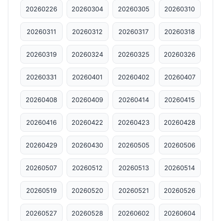
20260226
20260304
20260305
20260310
20260311
20260312
20260317
20260318
20260319
20260324
20260325
20260326
20260331
20260401
20260402
20260407
20260408
20260409
20260414
20260415
20260416
20260422
20260423
20260428
20260429
20260430
20260505
20260506
20260507
20260512
20260513
20260514
20260519
20260520
20260521
20260526
20260527
20260528
20260602
20260604