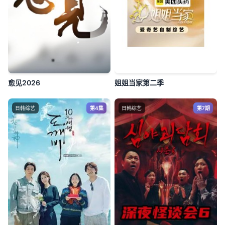
愈见2026
姐姐当家第二季
日韩综艺
第4集
日韩综艺
第7期