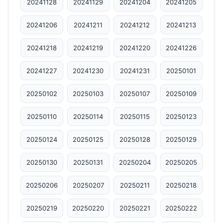
20241128
20241129
20241204
20241205
20241206
20241211
20241212
20241213
20241218
20241219
20241220
20241226
20241227
20241230
20241231
20250101
20250102
20250103
20250107
20250109
20250110
20250114
20250115
20250123
20250124
20250125
20250128
20250129
20250130
20250131
20250204
20250205
20250206
20250207
20250211
20250218
20250219
20250220
20250221
20250222