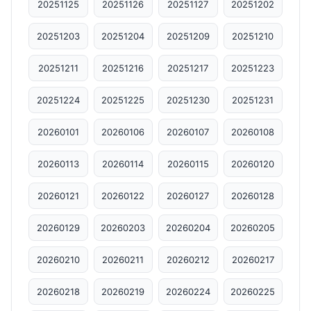
20251125
20251126
20251127
20251202
20251203
20251204
20251209
20251210
20251211
20251216
20251217
20251223
20251224
20251225
20251230
20251231
20260101
20260106
20260107
20260108
20260113
20260114
20260115
20260120
20260121
20260122
20260127
20260128
20260129
20260203
20260204
20260205
20260210
20260211
20260212
20260217
20260218
20260219
20260224
20260225