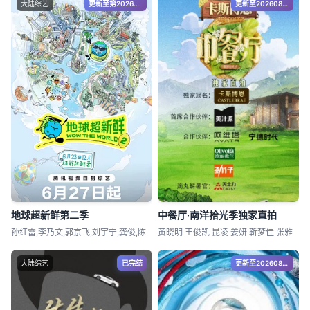
大陆综艺
更新至第20260806期
更新至20260802期
地球超新鲜第二季
中餐厅·南洋拾光季独家直拍
孙红雷,李乃文,郭京飞,刘宇宁,龚俊,陈
黄晓明 王俊凯 昆凌 姜妍 靳梦佳 张雅
大陆综艺
已完结
更新至20260802期纯享版