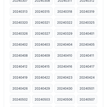
20240307
20240308
20240311
20240312
20240313
20240315
20240318
20240319
20240320
20240321
20240322
20240325
20240326
20240327
20240329
20240401
20240402
20240403
20240404
20240405
20240408
20240409
20240410
20240411
20240412
20240415
20240416
20240417
20240419
20240422
20240423
20240424
20240426
20240429
20240430
20240501
20240502
20240503
20240506
20240507