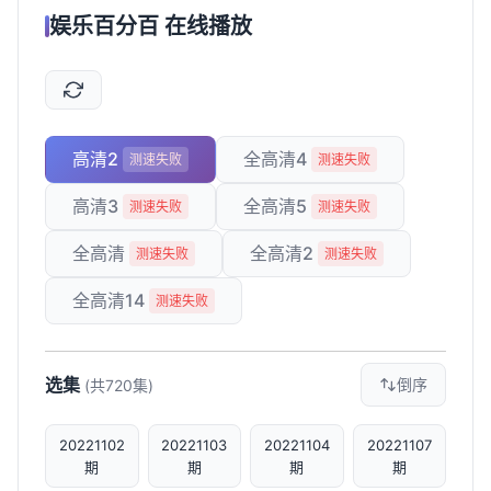
娱乐百分百 在线播放
高清2
全高清4
测速失败
测速失败
高清3
全高清5
测速失败
测速失败
全高清
全高清2
测速失败
测速失败
全高清14
测速失败
选集
倒序
(共720集)
20221102
20221103
20221104
20221107
期
期
期
期