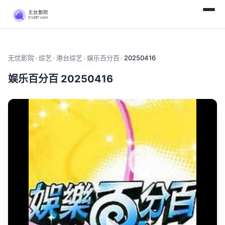
无忧影院
>
综艺
>
港台综艺
>
娱乐百分百
>
20250416
娱乐百分百 20250416