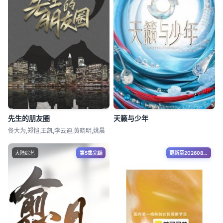
先生的朋友圈
天籁与少年
佟大为,郑恺,王凯,李云迪,黄晓明,姚晨
大陆综艺
第5集完结
更新至20260806期姐姐的母带2第4期下