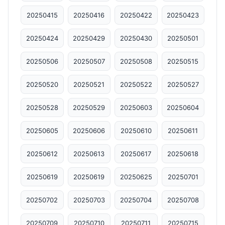
20250415
20250416
20250422
20250423
20250424
20250429
20250430
20250501
20250506
20250507
20250508
20250515
20250520
20250521
20250522
20250527
20250528
20250529
20250603
20250604
20250605
20250606
20250610
20250611
20250612
20250613
20250617
20250618
20250619
20250619
20250625
20250701
20250702
20250703
20250704
20250708
20250709
20250710
20250711
20250715