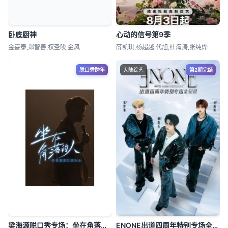
卧底厨神
心动的信号第9季
金喜泰,郑智善,权圣晙,金风
薛凯琪,杨超越,代旭,杜海涛,张纯烨
脱口秀跨年
大陆综艺
第2期完结
梁海源脱口秀专场：坐在角落的人
ENONE出道四周年特别专场全记录