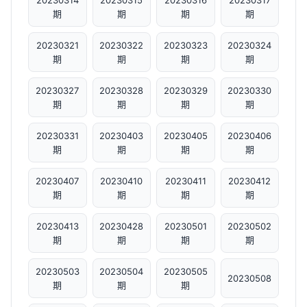
20230314
20230315
20230316
20230317
期
期
期
期
20230321
20230322
20230323
20230324
期
期
期
期
20230327
20230328
20230329
20230330
期
期
期
期
20230331
20230403
20230405
20230406
期
期
期
期
20230407
20230410
20230411
20230412
期
期
期
期
20230413
20230428
20230501
20230502
期
期
期
期
20230503
20230504
20230505
20230508
期
期
期