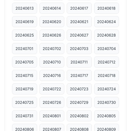
20240613
20240614
20240617
20240618
20240619
20240620
20240621
20240624
20240625
20240626
20240627
20240628
20240701
20240702
20240703
20240704
20240705
20240710
20240711
20240712
20240715
20240716
20240717
20240718
20240719
20240722
20240723
20240724
20240725
20240726
20240729
20240730
20240731
20240801
20240802
20240805
20240806
20240807
20240808
20240809