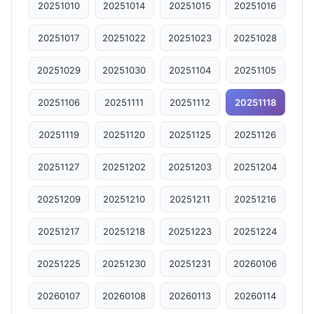
20251010
20251014
20251015
20251016
20251017
20251022
20251023
20251028
20251029
20251030
20251104
20251105
20251106
20251111
20251112
20251118
20251119
20251120
20251125
20251126
20251127
20251202
20251203
20251204
20251209
20251210
20251211
20251216
20251217
20251218
20251223
20251224
20251225
20251230
20251231
20260106
20260107
20260108
20260113
20260114