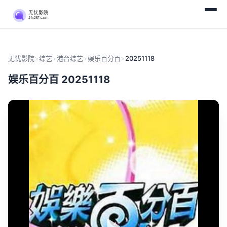
无忧影院
>
综艺
>
港台综艺
>
娱乐百分百
>
20251118
娱乐百分百 20251118