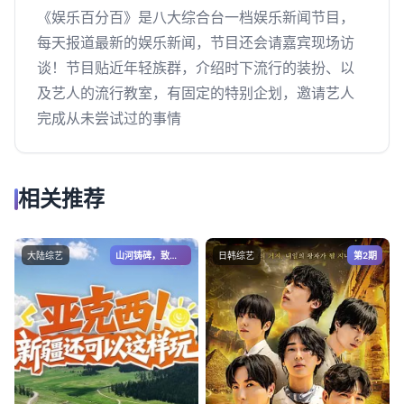
《娱乐百分百》是八大综合台一档娱乐新闻节目，
每天报道最新的娱乐新闻，节目还会请嘉宾现场访
谈！节目贴近年轻族群，介绍时下流行的装扮、以
及艺人的流行教室，有固定的特别企划，邀请艺人
完成从未尝试过的事情
相关推荐
大陆综艺
山河铸碑，致敬独库筑路英雄
日韩综艺
第2期