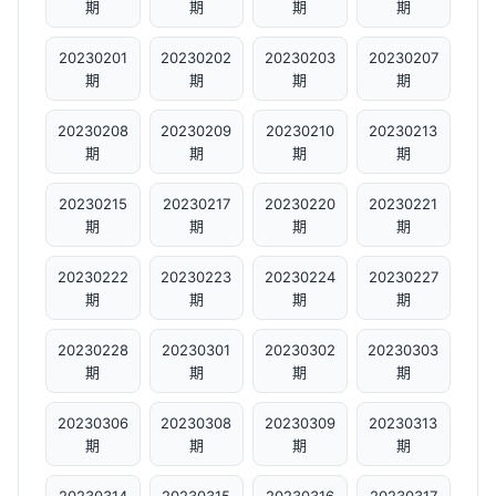
期
期
期
期
20230201
20230202
20230203
20230207
期
期
期
期
20230208
20230209
20230210
20230213
期
期
期
期
20230215
20230217
20230220
20230221
期
期
期
期
20230222
20230223
20230224
20230227
期
期
期
期
20230228
20230301
20230302
20230303
期
期
期
期
20230306
20230308
20230309
20230313
期
期
期
期