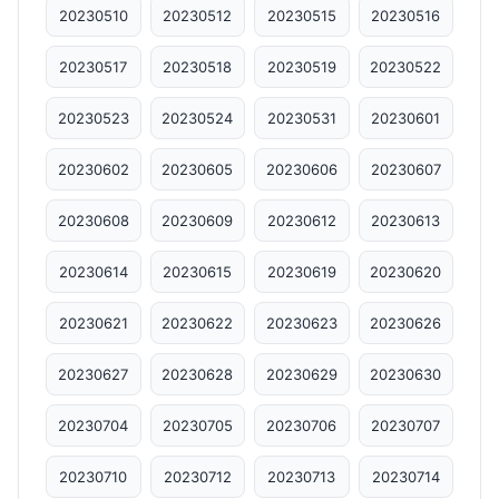
20230510
20230512
20230515
20230516
20230517
20230518
20230519
20230522
20230523
20230524
20230531
20230601
20230602
20230605
20230606
20230607
20230608
20230609
20230612
20230613
20230614
20230615
20230619
20230620
20230621
20230622
20230623
20230626
20230627
20230628
20230629
20230630
20230704
20230705
20230706
20230707
20230710
20230712
20230713
20230714