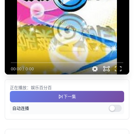
00:00
/
0:00
正在播放：娱乐百分百
下一集
自动连播