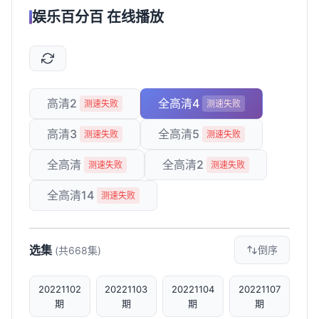
娱乐百分百 在线播放
高清2
全高清4
测速失败
测速失败
高清3
全高清5
测速失败
测速失败
全高清
全高清2
测速失败
测速失败
全高清14
测速失败
选集
倒序
(共668集)
20221102
20221103
20221104
20221107
期
期
期
期