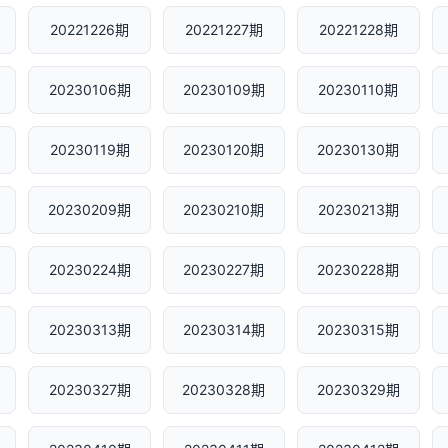
20221226期
20221227期
20221228期
20230106期
20230109期
20230110期
20230119期
20230120期
20230130期
20230209期
20230210期
20230213期
20230224期
20230227期
20230228期
20230313期
20230314期
20230315期
20230327期
20230328期
20230329期