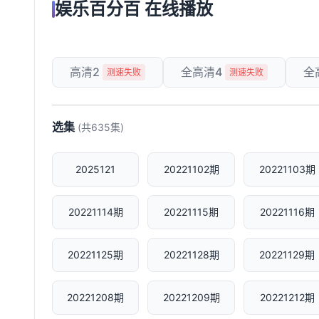
娱乐百分百 在线播放
高清2
全高清4
全
测速失败
测速失败
选集
(共635集)
2025121
20221102期
20221103期
20221114期
20221115期
20221116期
20221125期
20221128期
20221129期
20221208期
20221209期
20221212期