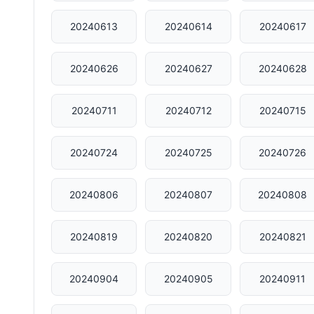
20240613
20240614
20240617
20240626
20240627
20240628
20240711
20240712
20240715
20240724
20240725
20240726
20240806
20240807
20240808
20240819
20240820
20240821
20240904
20240905
20240911