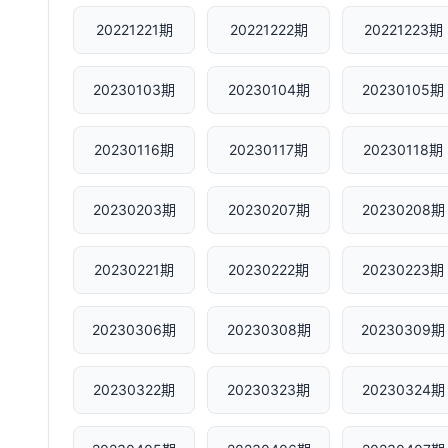
20221221期
20221222期
20221223期
20230103期
20230104期
20230105期
20230116期
20230117期
20230118期
20230203期
20230207期
20230208期
20230221期
20230222期
20230223期
20230306期
20230308期
20230309期
20230322期
20230323期
20230324期