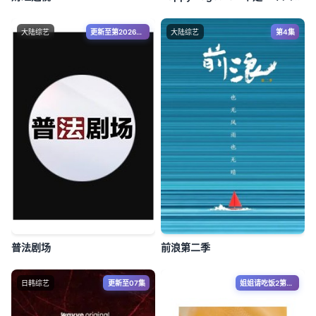
大陆综艺
更新至第20260808期
大陆综艺
第4集
普法剧场
前浪第二季
日韩综艺
更新至07集
姐姐请吃饭2第5期