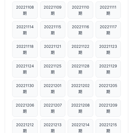
20221108
20221109
20221110
20221111
期
期
期
期
20221114
20221115
20221116
20221117
期
期
期
期
20221118
20221121
20221122
20221123
期
期
期
期
20221124
20221125
20221128
20221129
期
期
期
期
20221130
20221201
20221202
20221205
期
期
期
期
20221206
20221207
20221208
20221209
期
期
期
期
20221212
20221213
20221214
20221215
期
期
期
期