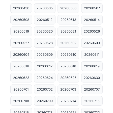
20260430
20260505
20260506
20260507
20260508
20260512
20260513
20260514
20260519
20260520
20260521
20260526
20260527
20260528
20260602
20260603
20260604
20260609
20260610
20260611
20260616
20260617
20260618
20260619
20260623
20260624
20260625
20260630
20260701
20260702
20260703
20260707
20260708
20260709
20260714
20260715
20260716
20260717
20260721
20260722