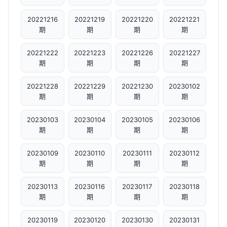
20221216
20221219
20221220
20221221
期
期
期
期
20221222
20221223
20221226
20221227
期
期
期
期
20221228
20221229
20221230
20230102
期
期
期
期
20230103
20230104
20230105
20230106
期
期
期
期
20230109
20230110
20230111
20230112
期
期
期
期
20230113
20230116
20230117
20230118
期
期
期
期
20230119
20230120
20230130
20230131