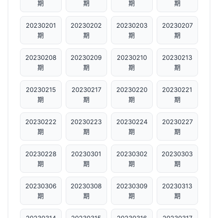
期
期
期
期
20230201
20230202
20230203
20230207
期
期
期
期
20230208
20230209
20230210
20230213
期
期
期
期
20230215
20230217
20230220
20230221
期
期
期
期
20230222
20230223
20230224
20230227
期
期
期
期
20230228
20230301
20230302
20230303
期
期
期
期
20230306
20230308
20230309
20230313
期
期
期
期