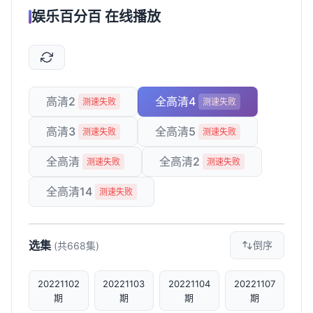
娱乐百分百 在线播放
高清2
全高清4
测速失败
测速失败
高清3
全高清5
测速失败
测速失败
全高清
全高清2
测速失败
测速失败
全高清14
测速失败
选集
倒序
(共668集)
20221102
20221103
20221104
20221107
期
期
期
期