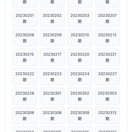
期
期
期
期
20230201
20230202
20230203
20230207
期
期
期
期
20230208
20230209
20230210
20230213
期
期
期
期
20230215
20230217
20230220
20230221
期
期
期
期
20230222
20230223
20230224
20230227
期
期
期
期
20230228
20230301
20230302
20230303
期
期
期
期
20230306
20230308
20230309
20230313
期
期
期
期