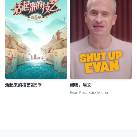
活起来的技艺第5季
闭嘴，埃文
Evan Ross Katz,Miche