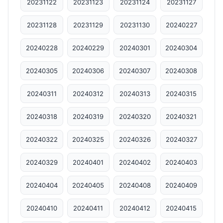
20231122
20231123
20231124
20231127
20231128
20231129
20231130
20240227
20240228
20240229
20240301
20240304
20240305
20240306
20240307
20240308
20240311
20240312
20240313
20240315
20240318
20240319
20240320
20240321
20240322
20240325
20240326
20240327
20240329
20240401
20240402
20240403
20240404
20240405
20240408
20240409
20240410
20240411
20240412
20240415