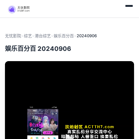
无忧影院
>
综艺
>
港台综艺
>
娱乐百分百
>
20240906
娱乐百分百 20240906