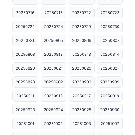
20250716
20250717
20250722
20250723
20250724
20250724
20250729
20250730
20250731
20250805
20250806
20250807
20250808
20250812
20250813
20250814
20250820
20250821
20250826
20250827
20250828
20250902
20250903
20250909
20250911
20250916
20250917
20250918
20250923
20250924
20250925
20250930
20251001
20251002
20251003
20251007