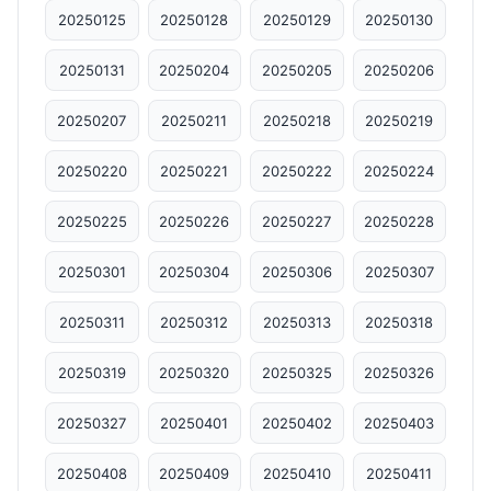
20250125
20250128
20250129
20250130
20250131
20250204
20250205
20250206
20250207
20250211
20250218
20250219
20250220
20250221
20250222
20250224
20250225
20250226
20250227
20250228
20250301
20250304
20250306
20250307
20250311
20250312
20250313
20250318
20250319
20250320
20250325
20250326
20250327
20250401
20250402
20250403
20250408
20250409
20250410
20250411