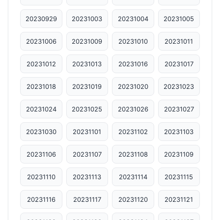
20230929
20231003
20231004
20231005
20231006
20231009
20231010
20231011
20231012
20231013
20231016
20231017
20231018
20231019
20231020
20231023
20231024
20231025
20231026
20231027
20231030
20231101
20231102
20231103
20231106
20231107
20231108
20231109
20231110
20231113
20231114
20231115
20231116
20231117
20231120
20231121