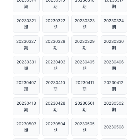
20230314
20230315
20230316
20230317
期
期
期
期
20230321
20230322
20230323
20230324
期
期
期
期
20230327
20230328
20230329
20230330
期
期
期
期
20230331
20230403
20230405
20230406
期
期
期
期
20230407
20230410
20230411
20230412
期
期
期
期
20230413
20230428
20230501
20230502
期
期
期
期
20230503
20230504
20230505
20230508
期
期
期