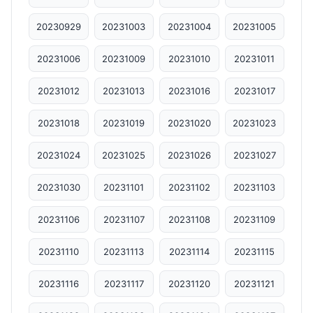
20230929
20231003
20231004
20231005
20231006
20231009
20231010
20231011
20231012
20231013
20231016
20231017
20231018
20231019
20231020
20231023
20231024
20231025
20231026
20231027
20231030
20231101
20231102
20231103
20231106
20231107
20231108
20231109
20231110
20231113
20231114
20231115
20231116
20231117
20231120
20231121