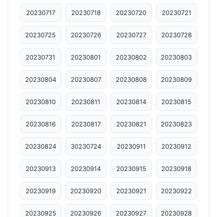
20230717
20230718
20230720
20230721
20230725
20230726
20230727
20230728
20230731
20230801
20230802
20230803
20230804
20230807
20230808
20230809
20230810
20230811
20230814
20230815
20230816
20230817
20230821
20230823
20230824
30230724
20230911
20230912
20230913
20230914
20230915
20230918
20230919
20230920
20230921
20230922
20230925
20230926
20230927
20230928