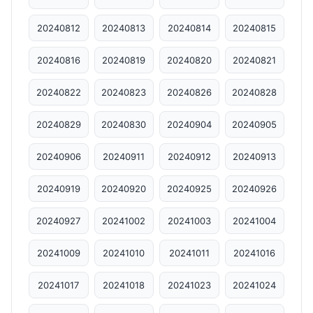
20240812
20240813
20240814
20240815
20240816
20240819
20240820
20240821
20240822
20240823
20240826
20240828
20240829
20240830
20240904
20240905
20240906
20240911
20240912
20240913
20240919
20240920
20240925
20240926
20240927
20241002
20241003
20241004
20241009
20241010
20241011
20241016
20241017
20241018
20241023
20241024