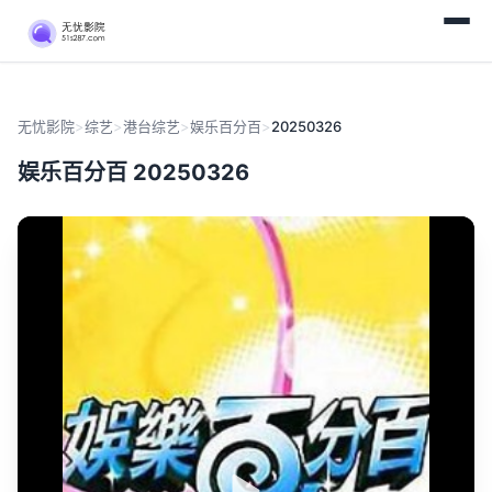
无忧影院
>
综艺
>
港台综艺
>
娱乐百分百
>
20250326
娱乐百分百 20250326