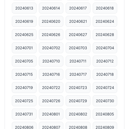
20240613
20240614
20240617
20240618
20240619
20240620
20240621
20240624
20240625
20240626
20240627
20240628
20240701
20240702
20240703
20240704
20240705
20240710
20240711
20240712
20240715
20240716
20240717
20240718
20240719
20240722
20240723
20240724
20240725
20240726
20240729
20240730
20240731
20240801
20240802
20240805
20240806
20240807
20240808
20240809