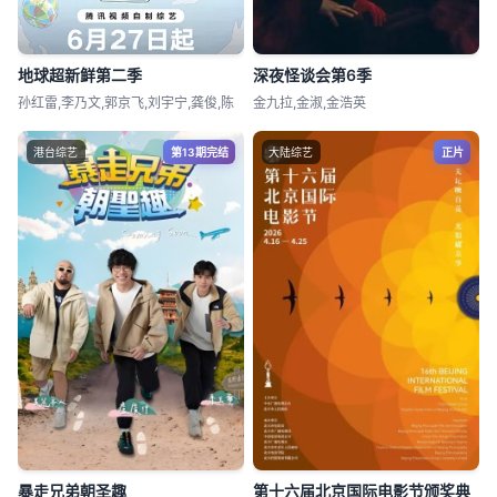
地球超新鲜第二季
深夜怪谈会第6季
孙红雷,李乃文,郭京飞,刘宇宁,龚俊,陈
金九拉,金淑,金浩英
港台综艺
第13期完结
大陆综艺
正片
暴走兄弟朝圣趣
第十六届北京国际电影节颁奖典