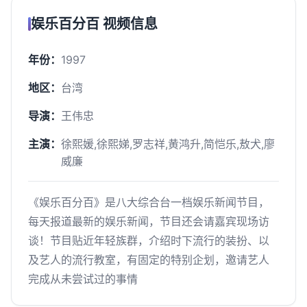
娱乐百分百 视频信息
年份：
1997
地区：
台湾
导演：
王伟忠
主演：
徐熙媛,徐熙娣,罗志祥,黄鸿升,简恺乐,敖犬,廖
威廉
《娱乐百分百》是八大综合台一档娱乐新闻节目，
每天报道最新的娱乐新闻，节目还会请嘉宾现场访
谈！节目贴近年轻族群，介绍时下流行的装扮、以
及艺人的流行教室，有固定的特别企划，邀请艺人
完成从未尝试过的事情