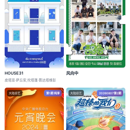
HOUSE31
风向中
皮塔亚·萨丘安,坎塔蓬·晋达塔维彭
大陆综艺
第1期 纯享
大陆综艺
20260807第2期