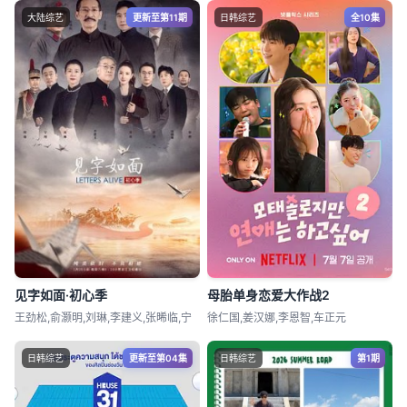
大陆综艺
更新至第11期
日韩综艺
全10集
见字如面·初心季
母胎单身恋爱大作战2
王劲松,俞灏明,刘琳,李建义,张晞临,宁
徐仁国,姜汉娜,李恩智,车正元
日韩综艺
更新至第04集
日韩综艺
第1期