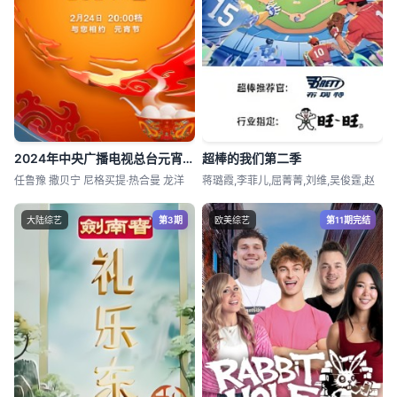
2024年中央广播电视总台元宵晚会
超棒的我们第二季​
任鲁豫 撒贝宁 尼格买提·热合曼 龙洋
蒋璐霞,李菲儿,屈菁菁,刘维,吴俊霆,赵
大陆综艺
第3期
欧美综艺
第11期完结