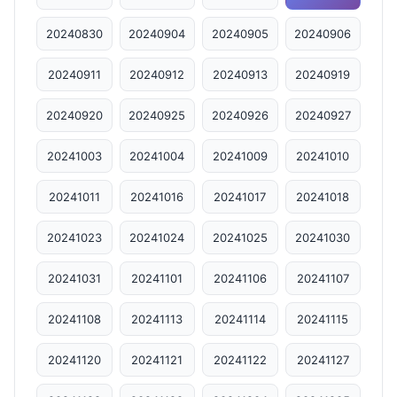
20240830
20240904
20240905
20240906
20240911
20240912
20240913
20240919
20240920
20240925
20240926
20240927
20241003
20241004
20241009
20241010
20241011
20241016
20241017
20241018
20241023
20241024
20241025
20241030
20241031
20241101
20241106
20241107
20241108
20241113
20241114
20241115
20241120
20241121
20241122
20241127