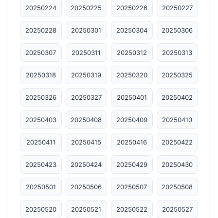
20250224
20250225
20250226
20250227
20250228
20250301
20250304
20250306
20250307
20250311
20250312
20250313
20250318
20250319
20250320
20250325
20250326
20250327
20250401
20250402
20250403
20250408
20250409
20250410
20250411
20250415
20250416
20250422
20250423
20250424
20250429
20250430
20250501
20250506
20250507
20250508
20250520
20250521
20250522
20250527