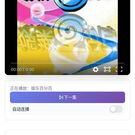
00:00
/
0:00
正在播放：娱乐百分百
下一集
自动连播