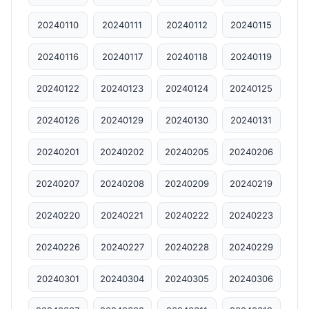
20240110
20240111
20240112
20240115
20240116
20240117
20240118
20240119
20240122
20240123
20240124
20240125
20240126
20240129
20240130
20240131
20240201
20240202
20240205
20240206
20240207
20240208
20240209
20240219
20240220
20240221
20240222
20240223
20240226
20240227
20240228
20240229
20240301
20240304
20240305
20240306