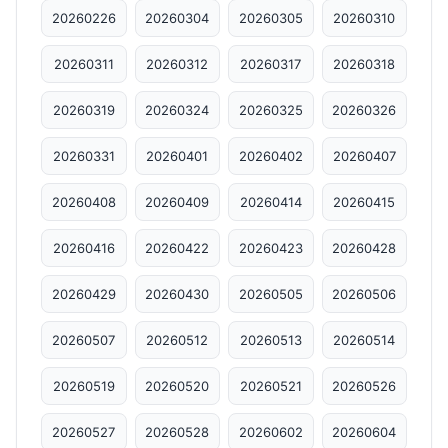
20260226
20260304
20260305
20260310
20260311
20260312
20260317
20260318
20260319
20260324
20260325
20260326
20260331
20260401
20260402
20260407
20260408
20260409
20260414
20260415
20260416
20260422
20260423
20260428
20260429
20260430
20260505
20260506
20260507
20260512
20260513
20260514
20260519
20260520
20260521
20260526
20260527
20260528
20260602
20260604