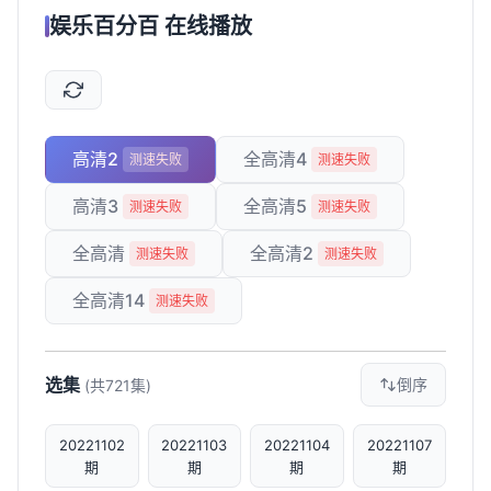
娱乐百分百 在线播放
高清2
全高清4
测速失败
测速失败
高清3
全高清5
测速失败
测速失败
全高清
全高清2
测速失败
测速失败
全高清14
测速失败
选集
倒序
(共721集)
20221102
20221103
20221104
20221107
期
期
期
期