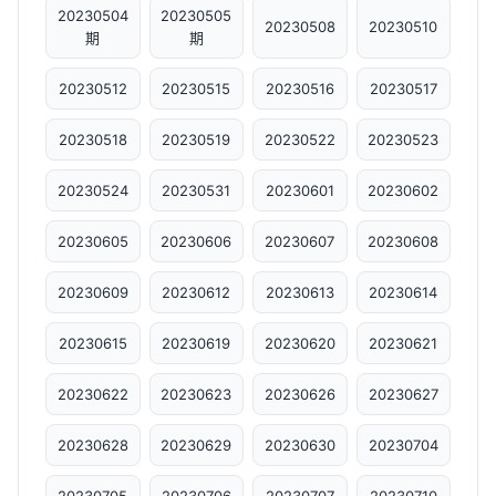
20230504
20230505
20230508
20230510
期
期
20230512
20230515
20230516
20230517
20230518
20230519
20230522
20230523
20230524
20230531
20230601
20230602
20230605
20230606
20230607
20230608
20230609
20230612
20230613
20230614
20230615
20230619
20230620
20230621
20230622
20230623
20230626
20230627
20230628
20230629
20230630
20230704