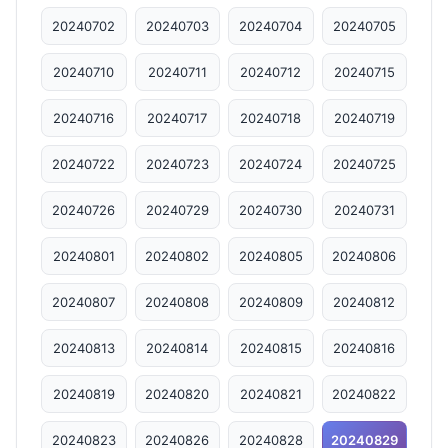
20240702
20240703
20240704
20240705
20240710
20240711
20240712
20240715
20240716
20240717
20240718
20240719
20240722
20240723
20240724
20240725
20240726
20240729
20240730
20240731
20240801
20240802
20240805
20240806
20240807
20240808
20240809
20240812
20240813
20240814
20240815
20240816
20240819
20240820
20240821
20240822
20240823
20240826
20240828
20240829