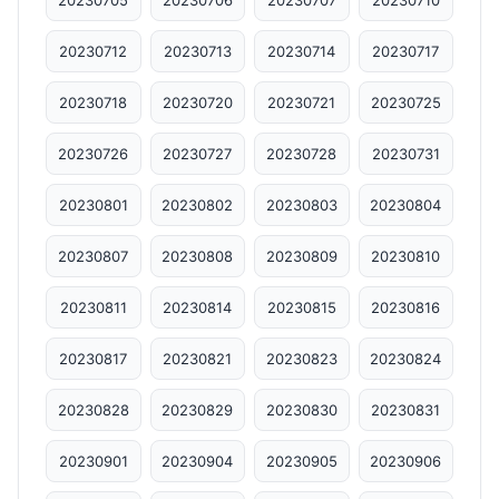
20230705
20230706
20230707
20230710
20230712
20230713
20230714
20230717
20230718
20230720
20230721
20230725
20230726
20230727
20230728
20230731
20230801
20230802
20230803
20230804
20230807
20230808
20230809
20230810
20230811
20230814
20230815
20230816
20230817
20230821
20230823
20230824
20230828
20230829
20230830
20230831
20230901
20230904
20230905
20230906