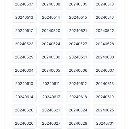
20240507
20240508
20240509
20240510
20240513
20240514
20240515
20240516
20240517
20240520
20240521
20240522
20240523
20240524
20240527
20240528
20240529
20240530
20240531
20240603
20240604
20240605
20240606
20240607
20240610
20240611
20240612
20240613
20240614
20240617
20240618
20240619
20240620
20240621
20240624
20240625
20240626
20240627
20240628
20240701