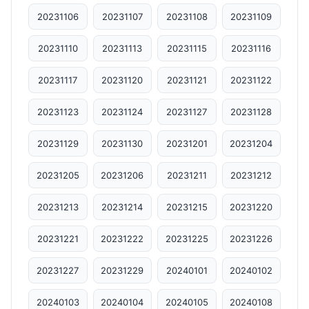
20231106
20231107
20231108
20231109
20231110
20231113
20231115
20231116
20231117
20231120
20231121
20231122
20231123
20231124
20231127
20231128
20231129
20231130
20231201
20231204
20231205
20231206
20231211
20231212
20231213
20231214
20231215
20231220
20231221
20231222
20231225
20231226
20231227
20231229
20240101
20240102
20240103
20240104
20240105
20240108