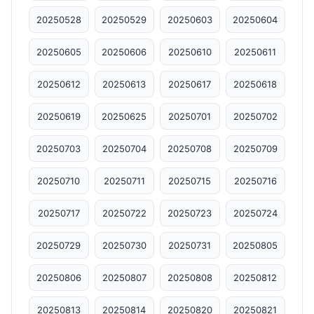
20250528
20250529
20250603
20250604
20250605
20250606
20250610
20250611
20250612
20250613
20250617
20250618
20250619
20250625
20250701
20250702
20250703
20250704
20250708
20250709
20250710
20250711
20250715
20250716
20250717
20250722
20250723
20250724
20250729
20250730
20250731
20250805
20250806
20250807
20250808
20250812
20250813
20250814
20250820
20250821