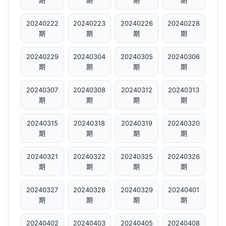
期
期
期
期
20240222
20240223
20240226
20240228
期
期
期
期
20240229
20240304
20240305
20240306
期
期
期
期
20240307
20240308
20240312
20240313
期
期
期
期
20240315
20240318
20240319
20240320
期
期
期
期
20240321
20240322
20240325
20240326
期
期
期
期
20240327
20240328
20240329
20240401
期
期
期
期
20240402
20240403
20240405
20240408