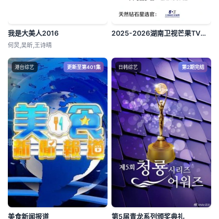
我是大美人2016
2025-2026湖南卫视芒果TV跨年演唱会预热节目
何炅,吴昕,王诗晴
港台综艺
更新至第401集
日韩综艺
第2期完结
美食新闻报道
第5届青龙系列颁奖典礼