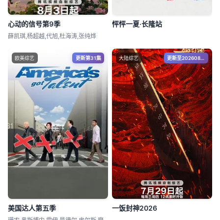
心动的信号第9季
怦怦一夏·长隆站
薛凯琪,杨超越,代旭,杜海涛,张纯烨
欧美综艺
更新第31集
大陆综艺
更新至20260808(一饭小馆第2期)
美国达人第五季
一饭封神2026