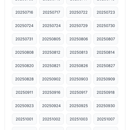
20250716
20250717
20250722
20250723
20250724
20250724
20250729
20250730
20250731
20250805
20250806
20250807
20250808
20250812
20250813
20250814
20250820
20250821
20250826
20250827
20250828
20250902
20250903
20250909
20250911
20250916
20250917
20250918
20250923
20250924
20250925
20250930
20251001
20251002
20251003
20251007