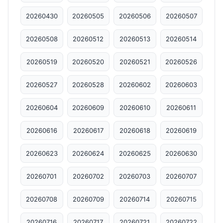
20260430
20260505
20260506
20260507
20260508
20260512
20260513
20260514
20260519
20260520
20260521
20260526
20260527
20260528
20260602
20260603
20260604
20260609
20260610
20260611
20260616
20260617
20260618
20260619
20260623
20260624
20260625
20260630
20260701
20260702
20260703
20260707
20260708
20260709
20260714
20260715
20260716
20260717
20260721
20260722