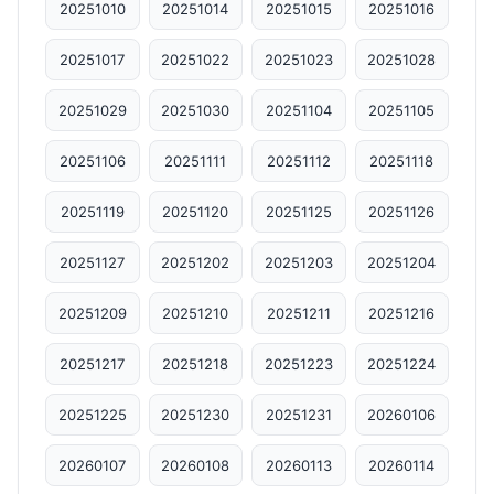
20251010
20251014
20251015
20251016
20251017
20251022
20251023
20251028
20251029
20251030
20251104
20251105
20251106
20251111
20251112
20251118
20251119
20251120
20251125
20251126
20251127
20251202
20251203
20251204
20251209
20251210
20251211
20251216
20251217
20251218
20251223
20251224
20251225
20251230
20251231
20260106
20260107
20260108
20260113
20260114