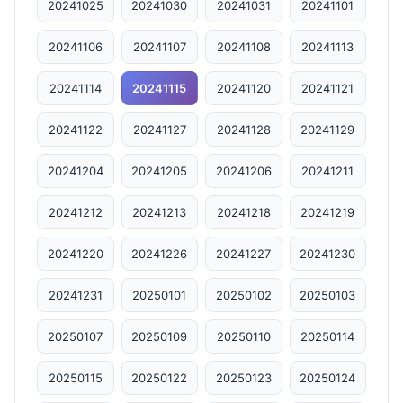
20241025
20241030
20241031
20241101
20241106
20241107
20241108
20241113
20241114
20241115
20241120
20241121
20241122
20241127
20241128
20241129
20241204
20241205
20241206
20241211
20241212
20241213
20241218
20241219
20241220
20241226
20241227
20241230
20241231
20250101
20250102
20250103
20250107
20250109
20250110
20250114
20250115
20250122
20250123
20250124