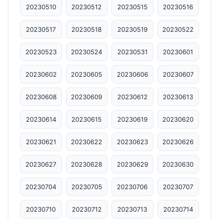
20230510
20230512
20230515
20230516
20230517
20230518
20230519
20230522
20230523
20230524
20230531
20230601
20230602
20230605
20230606
20230607
20230608
20230609
20230612
20230613
20230614
20230615
20230619
20230620
20230621
20230622
20230623
20230626
20230627
20230628
20230629
20230630
20230704
20230705
20230706
20230707
20230710
20230712
20230713
20230714