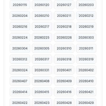
20260115
20260120
20260127
20260203
20260204
20260210
20260211
20260212
20260216
20260217
20260218
20260219
20260224
20260225
20260226
20260303
20260304
20260305
20260310
20260311
20260312
20260317
20260318
20260319
20260324
20260331
20260401
20260402
20260407
20260408
20260409
20260410
20260414
20260415
20260416
20260421
20260422
20260423
20260428
20260429