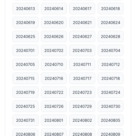
20240613
20240614
20240617
20240618
20240619
20240620
20240621
20240624
20240625
20240626
20240627
20240628
20240701
20240702
20240703
20240704
20240705
20240710
20240711
20240712
20240715
20240716
20240717
20240718
20240719
20240722
20240723
20240724
20240725
20240726
20240729
20240730
20240731
20240801
20240802
20240805
20240806
20240807
20240808
20240809