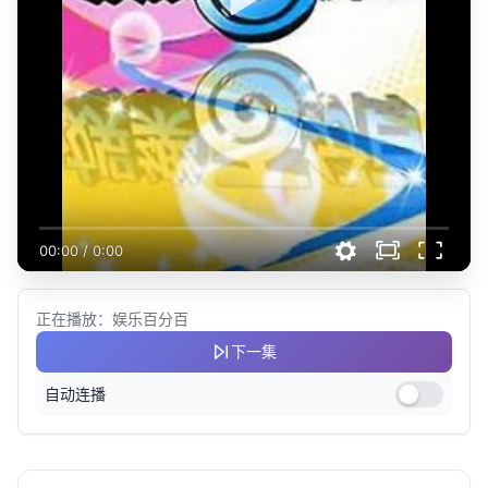
00:00
/
0:00
正在播放：娱乐百分百
下一集
自动连播