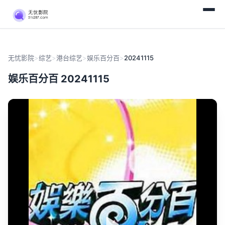
无忧影院
>
综艺
>
港台综艺
>
娱乐百分百
>
20241115
娱乐百分百 20241115