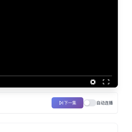
下一集
自动连播