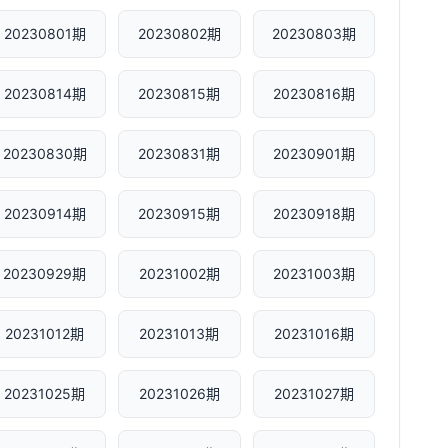
20230801期
20230802期
20230803期
20230814期
20230815期
20230816期
20230830期
20230831期
20230901期
20230914期
20230915期
20230918期
20230929期
20231002期
20231003期
20231012期
20231013期
20231016期
20231025期
20231026期
20231027期