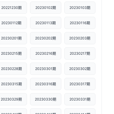
20221230期
20230102期
20230103期
20230112期
20230113期
20230116期
20230201期
20230202期
20230203期
20230215期
20230216期
20230217期
20230228期
20230301期
20230302期
20230315期
20230316期
20230317期
20230329期
20230330期
20230331期