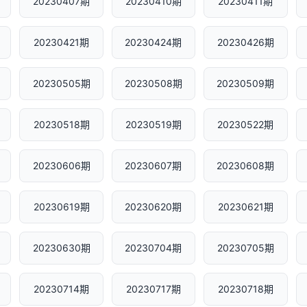
20230407期
20230410期
20230411期
20230421期
20230424期
20230426期
20230505期
20230508期
20230509期
20230518期
20230519期
20230522期
20230606期
20230607期
20230608期
20230619期
20230620期
20230621期
20230630期
20230704期
20230705期
20230714期
20230717期
20230718期