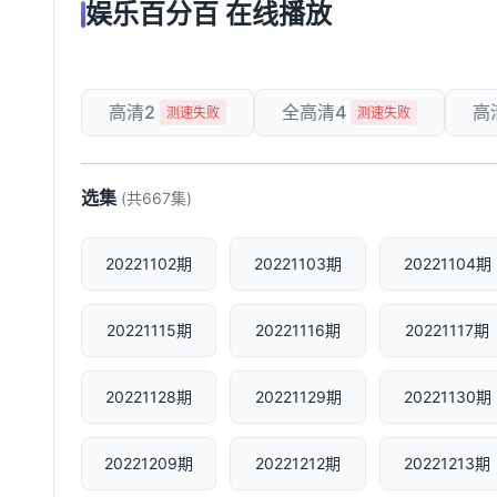
娱乐百分百 在线播放
高清2
全高清4
高
测速失败
测速失败
选集
(共667集)
20221102期
20221103期
20221104期
20221115期
20221116期
20221117期
20221128期
20221129期
20221130期
20221209期
20221212期
20221213期