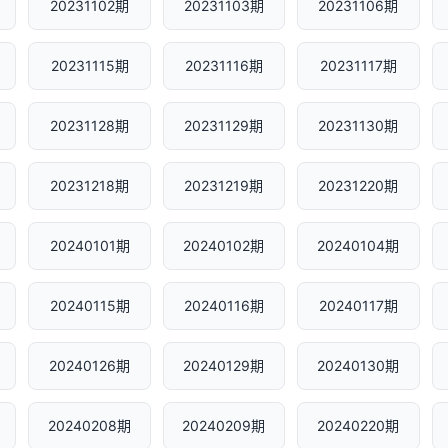
20231102期
20231103期
20231106期
20231115期
20231116期
20231117期
20231128期
20231129期
20231130期
20231218期
20231219期
20231220期
20240101期
20240102期
20240104期
20240115期
20240116期
20240117期
20240126期
20240129期
20240130期
20240208期
20240209期
20240220期