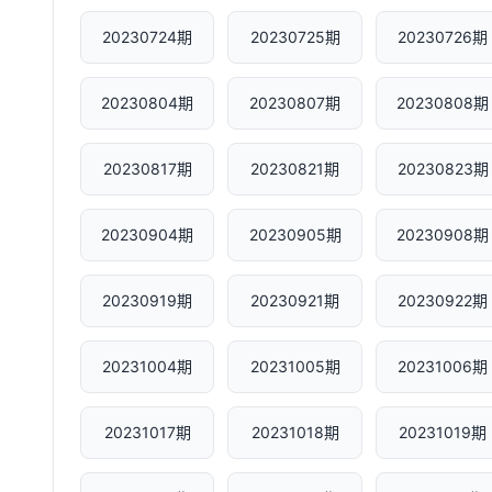
20230724期
20230725期
20230726期
20230804期
20230807期
20230808期
20230817期
20230821期
20230823期
20230904期
20230905期
20230908期
20230919期
20230921期
20230922期
20231004期
20231005期
20231006期
20231017期
20231018期
20231019期