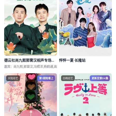
德云社尚九熙郭霄汉相声专场上海站2023
怦怦一夏·长隆站
嘉宾：尚九熙,郭霄汉,冯照洋,杨鹤通,高
大陆综艺
第1期陪看上
日韩综艺
更新至第04集