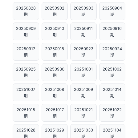
20250828
20250902
20250903
20250904
期
期
期
期
20250909
20250910
20250911
20250916
期
期
期
期
20250917
20250918
20250923
20250924
期
期
期
期
20250925
20250930
20251001
20251002
期
期
期
期
20251007
20251008
20251009
20251014
期
期
期
期
20251015
20251017
20251021
20251022
期
期
期
期
20251028
20251029
20251030
20251104
期
期
期
期