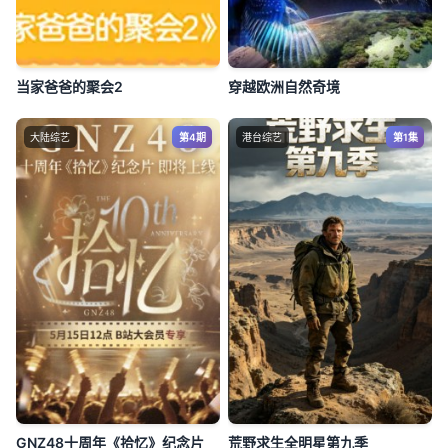
当家爸爸的聚会2
穿越欧洲自然奇境
大陆综艺
第4期
港台综艺
第1集
GNZ48十周年《拾忆》纪念片
荒野求生全明星第九季