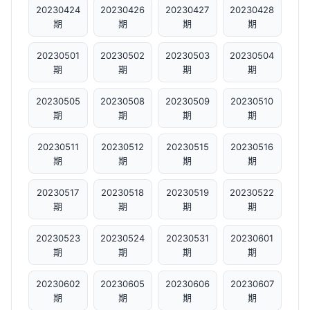
20230424
20230426
20230427
20230428
期
期
期
期
20230501
20230502
20230503
20230504
期
期
期
期
20230505
20230508
20230509
20230510
期
期
期
期
20230511
20230512
20230515
20230516
期
期
期
期
20230517
20230518
20230519
20230522
期
期
期
期
20230523
20230524
20230531
20230601
期
期
期
期
20230602
20230605
20230606
20230607
期
期
期
期