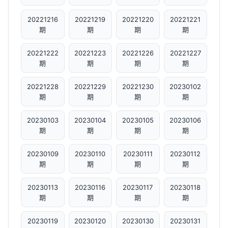
20221216
20221219
20221220
20221221
期
期
期
期
20221222
20221223
20221226
20221227
期
期
期
期
20221228
20221229
20221230
20230102
期
期
期
期
20230103
20230104
20230105
20230106
期
期
期
期
20230109
20230110
20230111
20230112
期
期
期
期
20230113
20230116
20230117
20230118
期
期
期
期
20230119
20230120
20230130
20230131