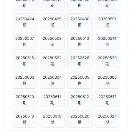
期
期
期
期
20250424
20250429
20250430
20250501
期
期
期
期
20250507
20250508
20250513
20250514
期
期
期
期
20250515
20250522
20250528
20250529
期
期
期
期
20250603
20250604
20250605
20250606
期
期
期
期
20250610
20250611
20250612
20250617
期
期
期
期
20250618
20250619
20250620
20250624
期
期
期
期