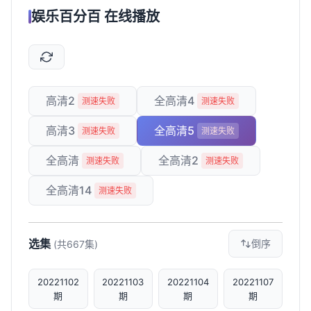
娱乐百分百 在线播放
高清2
全高清4
测速失败
测速失败
高清3
全高清5
测速失败
测速失败
全高清
全高清2
测速失败
测速失败
全高清14
测速失败
选集
倒序
(共667集)
20221102
20221103
20221104
20221107
期
期
期
期