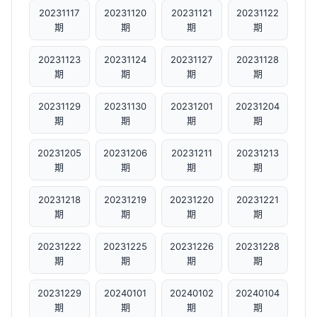
20231117
20231120
20231121
20231122
期
期
期
期
20231123
20231124
20231127
20231128
期
期
期
期
20231129
20231130
20231201
20231204
期
期
期
期
20231205
20231206
20231211
20231213
期
期
期
期
20231218
20231219
20231220
20231221
期
期
期
期
20231222
20231225
20231226
20231228
期
期
期
期
20231229
20240101
20240102
20240104
期
期
期
期