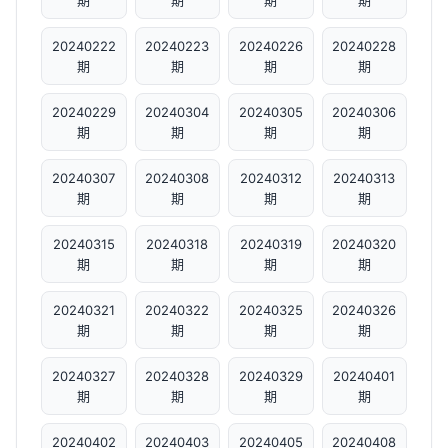
期
期
期
期
20240222
20240223
20240226
20240228
期
期
期
期
20240229
20240304
20240305
20240306
期
期
期
期
20240307
20240308
20240312
20240313
期
期
期
期
20240315
20240318
20240319
20240320
期
期
期
期
20240321
20240322
20240325
20240326
期
期
期
期
20240327
20240328
20240329
20240401
期
期
期
期
20240402
20240403
20240405
20240408