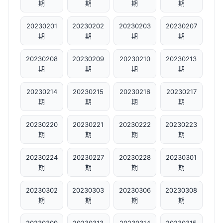
期
期
期
期
20230201
20230202
20230203
20230207
期
期
期
期
20230208
20230209
20230210
20230213
期
期
期
期
20230214
20230215
20230216
20230217
期
期
期
期
20230220
20230221
20230222
20230223
期
期
期
期
20230224
20230227
20230228
20230301
期
期
期
期
20230302
20230303
20230306
20230308
期
期
期
期