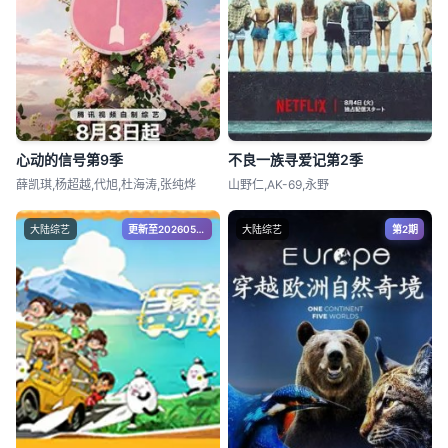
心动的信号第9季
不良一族寻爱记第2季
薛凯琪,杨超越,代旭,杜海涛,张纯烨
山野仁,AK-69,永野
大陆综艺
更新至20260504（下）
大陆综艺
第2期