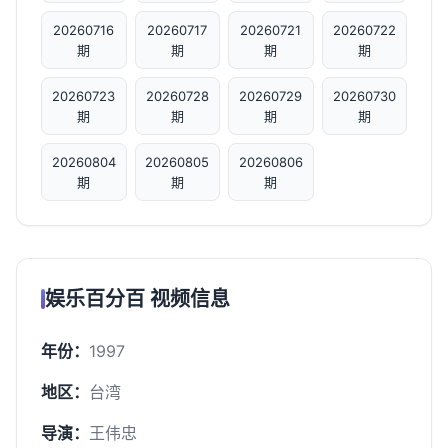
20260716
20260717
20260721
20260722
期
期
期
期
20260723
20260728
20260729
20260730
期
期
期
期
20260804
20260805
20260806
期
期
期
娱乐百分百 视频信息
年份：
1997
地区：
台湾
导演：
王伟忠