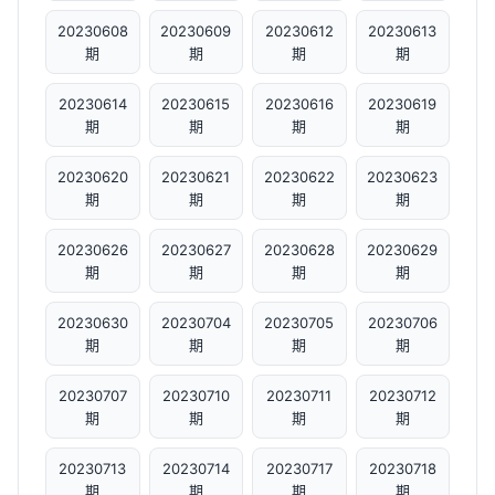
20230608
20230609
20230612
20230613
期
期
期
期
20230614
20230615
20230616
20230619
期
期
期
期
20230620
20230621
20230622
20230623
期
期
期
期
20230626
20230627
20230628
20230629
期
期
期
期
20230630
20230704
20230705
20230706
期
期
期
期
20230707
20230710
20230711
20230712
期
期
期
期
20230713
20230714
20230717
20230718
期
期
期
期