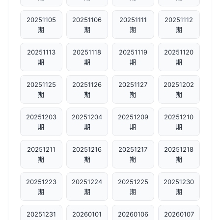
20251105
20251106
20251111
20251112
期
期
期
期
20251113
20251118
20251119
20251120
期
期
期
期
20251125
20251126
20251127
20251202
期
期
期
期
20251203
20251204
20251209
20251210
期
期
期
期
20251211
20251216
20251217
20251218
期
期
期
期
20251223
20251224
20251225
20251230
期
期
期
期
20251231
20260101
20260106
20260107