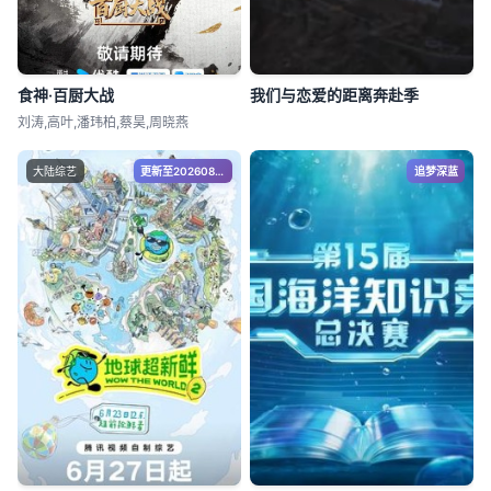
食神·百厨大战
​我们与恋爱的距离奔赴季​
刘涛,高叶,潘玮柏,蔡昊,周晓燕
大陆综艺
更新至20260807期
追梦深蓝