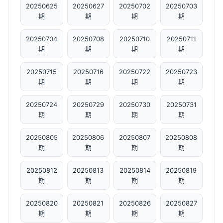
20250625
20250627
20250702
20250703
期
期
期
期
20250704
20250708
20250710
20250711
期
期
期
期
20250715
20250716
20250722
20250723
期
期
期
期
20250724
20250729
20250730
20250731
期
期
期
期
20250805
20250806
20250807
20250808
期
期
期
期
20250812
20250813
20250814
20250819
期
期
期
期
20250820
20250821
20250826
20250827
期
期
期
期