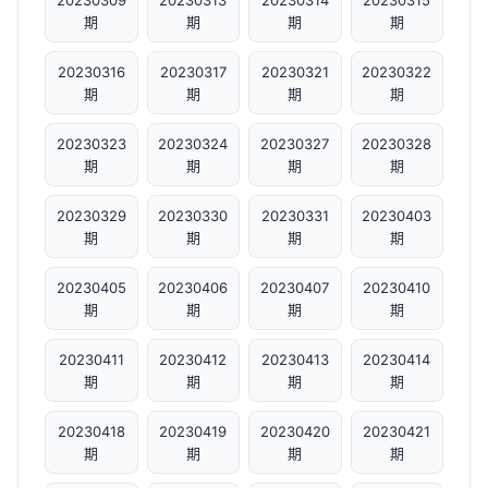
20230309
20230313
20230314
20230315
期
期
期
期
20230316
20230317
20230321
20230322
期
期
期
期
20230323
20230324
20230327
20230328
期
期
期
期
20230329
20230330
20230331
20230403
期
期
期
期
20230405
20230406
20230407
20230410
期
期
期
期
20230411
20230412
20230413
20230414
期
期
期
期
20230418
20230419
20230420
20230421
期
期
期
期