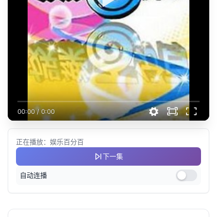
00:00
/
0:00
正在播放：娱乐百分百
下一集
自动连播