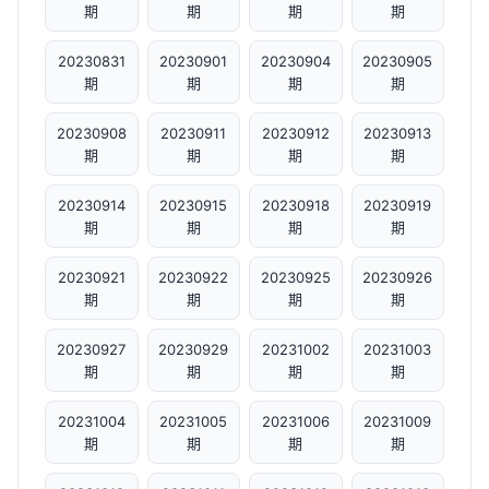
期
期
期
期
20230831
20230901
20230904
20230905
期
期
期
期
20230908
20230911
20230912
20230913
期
期
期
期
20230914
20230915
20230918
20230919
期
期
期
期
20230921
20230922
20230925
20230926
期
期
期
期
20230927
20230929
20231002
20231003
期
期
期
期
20231004
20231005
20231006
20231009
期
期
期
期