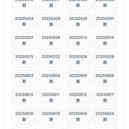
期
期
期
期
20250424
20250429
20250430
20250501
期
期
期
期
20250507
20250508
20250513
20250514
期
期
期
期
20250515
20250522
20250528
20250529
期
期
期
期
20250603
20250604
20250605
20250606
期
期
期
期
20250610
20250611
20250612
20250617
期
期
期
期
20250618
20250619
20250620
20250624
期
期
期
期