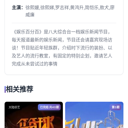
主演：
徐熙媛,徐熙娣,罗志祥,黄鸿升,简恺乐,敖犬,廖
威廉
《娱乐百分百》是八大综合台一档娱乐新闻节目，
每天报道最新的娱乐新闻，节目还会请嘉宾现场访
谈！节目贴近年轻族群，介绍时下流行的装扮、以
及艺人的流行教室，有固定的特别企划，邀请艺人
完成从未尝试过的事情
相关推荐
大陆综艺
已完结 共40期
第3期