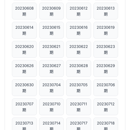
20230608
20230609
20230612
20230613
期
期
期
期
20230614
20230615
20230616
20230619
期
期
期
期
20230620
20230621
20230622
20230623
期
期
期
期
20230626
20230627
20230628
20230629
期
期
期
期
20230630
20230704
20230705
20230706
期
期
期
期
20230707
20230710
20230711
20230712
期
期
期
期
20230713
20230714
20230717
20230718
期
期
期
期