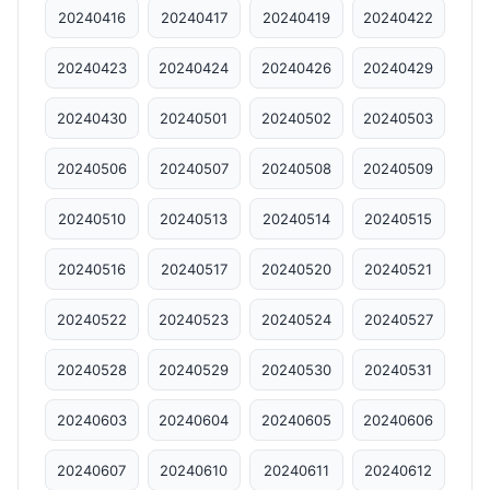
20240416
20240417
20240419
20240422
20240423
20240424
20240426
20240429
20240430
20240501
20240502
20240503
20240506
20240507
20240508
20240509
20240510
20240513
20240514
20240515
20240516
20240517
20240520
20240521
20240522
20240523
20240524
20240527
20240528
20240529
20240530
20240531
20240603
20240604
20240605
20240606
20240607
20240610
20240611
20240612