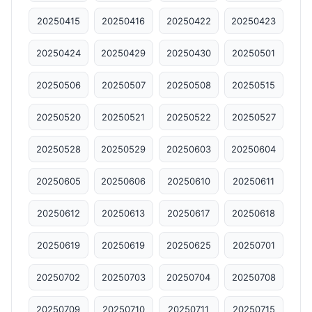
20250415
20250416
20250422
20250423
20250424
20250429
20250430
20250501
20250506
20250507
20250508
20250515
20250520
20250521
20250522
20250527
20250528
20250529
20250603
20250604
20250605
20250606
20250610
20250611
20250612
20250613
20250617
20250618
20250619
20250619
20250625
20250701
20250702
20250703
20250704
20250708
20250709
20250710
20250711
20250715