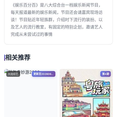
《娱乐百分百》是八大综合台一档娱乐新闻节目，
每天报道最新的娱乐新闻，节目还会请嘉宾现场访
谈！节目贴近年轻族群，介绍时下流行的装扮、以
及艺人的流行教室，有固定的特别企划，邀请艺人
完成从未尝试过的事情
相关推荐
大陆综艺
更新至20260618期
第4期