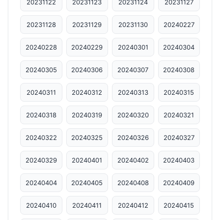
20231122
20231123
20231124
20231127
20231128
20231129
20231130
20240227
20240228
20240229
20240301
20240304
20240305
20240306
20240307
20240308
20240311
20240312
20240313
20240315
20240318
20240319
20240320
20240321
20240322
20240325
20240326
20240327
20240329
20240401
20240402
20240403
20240404
20240405
20240408
20240409
20240410
20240411
20240412
20240415