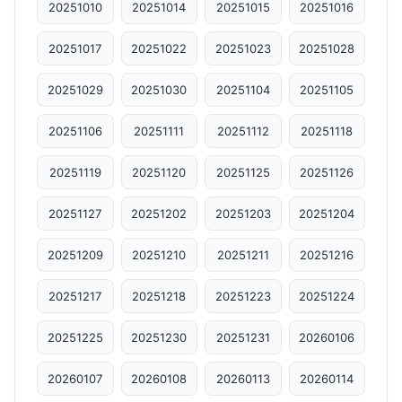
20251010
20251014
20251015
20251016
20251017
20251022
20251023
20251028
20251029
20251030
20251104
20251105
20251106
20251111
20251112
20251118
20251119
20251120
20251125
20251126
20251127
20251202
20251203
20251204
20251209
20251210
20251211
20251216
20251217
20251218
20251223
20251224
20251225
20251230
20251231
20260106
20260107
20260108
20260113
20260114