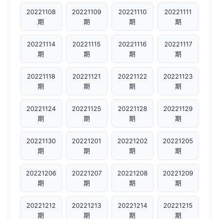
20221108
20221109
20221110
20221111
期
期
期
期
20221114
20221115
20221116
20221117
期
期
期
期
20221118
20221121
20221122
20221123
期
期
期
期
20221124
20221125
20221128
20221129
期
期
期
期
20221130
20221201
20221202
20221205
期
期
期
期
20221206
20221207
20221208
20221209
期
期
期
期
20221212
20221213
20221214
20221215
期
期
期
期