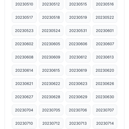
20230510
20230512
20230515
20230516
20230517
20230518
20230519
20230522
20230523
20230524
20230531
20230601
20230602
20230605
20230606
20230607
20230608
20230609
20230612
20230613
20230614
20230615
20230619
20230620
20230621
20230622
20230623
20230626
20230627
20230628
20230629
20230630
20230704
20230705
20230706
20230707
20230710
20230712
20230713
20230714