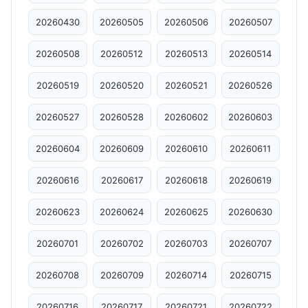
20260430
20260505
20260506
20260507
20260508
20260512
20260513
20260514
20260519
20260520
20260521
20260526
20260527
20260528
20260602
20260603
20260604
20260609
20260610
20260611
20260616
20260617
20260618
20260619
20260623
20260624
20260625
20260630
20260701
20260702
20260703
20260707
20260708
20260709
20260714
20260715
20260716
20260717
20260721
20260722