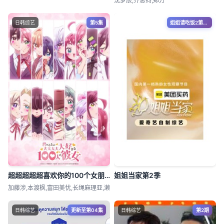
沈梦辰,齐思钧,郑方一
日韩综艺
第5集
姐姐请吃饭2第5期
超超超超超喜欢你的100个女朋友第三季
姐姐当家第2季
加藤涉,本渡枫,富田美忧,长绳麻理亚,濑
日韩综艺
更新至第04集
日韩综艺
第2期