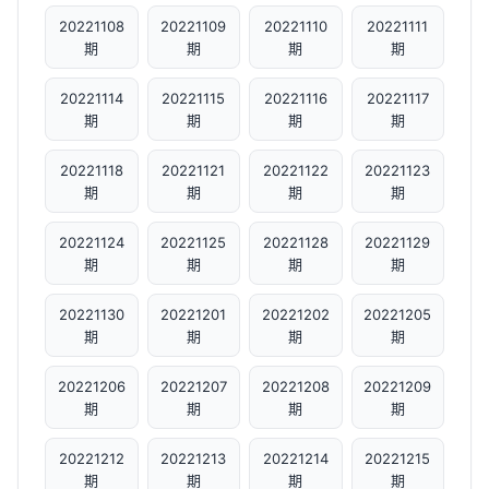
20221108
20221109
20221110
20221111
期
期
期
期
20221114
20221115
20221116
20221117
期
期
期
期
20221118
20221121
20221122
20221123
期
期
期
期
20221124
20221125
20221128
20221129
期
期
期
期
20221130
20221201
20221202
20221205
期
期
期
期
20221206
20221207
20221208
20221209
期
期
期
期
20221212
20221213
20221214
20221215
期
期
期
期