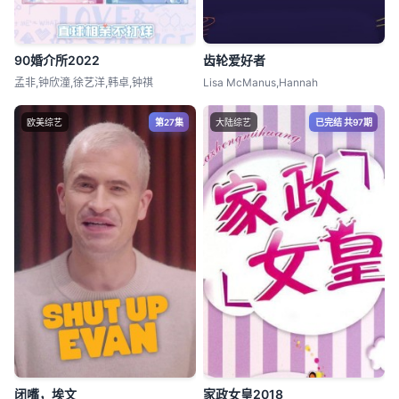
90婚介所2022
齿轮爱好者
孟非,钟欣潼,徐艺洋,韩卓,钟祺
Lisa McManus,Hannah
欧美综艺
第27集
大陆综艺
已完结 共97期
闭嘴，埃文
家政女皇2018