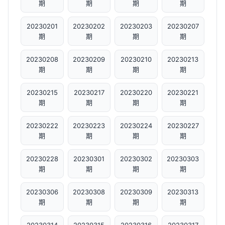
期
期
期
期
20230201
20230202
20230203
20230207
期
期
期
期
20230208
20230209
20230210
20230213
期
期
期
期
20230215
20230217
20230220
20230221
期
期
期
期
20230222
20230223
20230224
20230227
期
期
期
期
20230228
20230301
20230302
20230303
期
期
期
期
20230306
20230308
20230309
20230313
期
期
期
期