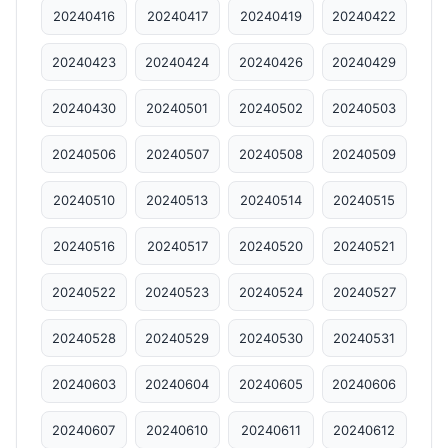
20240416
20240417
20240419
20240422
20240423
20240424
20240426
20240429
20240430
20240501
20240502
20240503
20240506
20240507
20240508
20240509
20240510
20240513
20240514
20240515
20240516
20240517
20240520
20240521
20240522
20240523
20240524
20240527
20240528
20240529
20240530
20240531
20240603
20240604
20240605
20240606
20240607
20240610
20240611
20240612