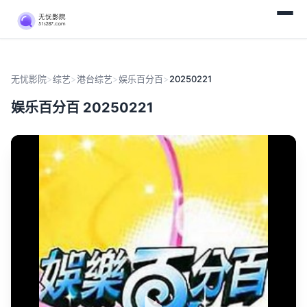
无忧影院
>
综艺
>
港台综艺
>
娱乐百分百
>
20250221
娱乐百分百 20250221