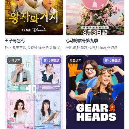
王子与乞丐
心动的信号第九季
朴正洙,申东熙,金晓钟,徐英浩,金曜汉,
薛凯琪,杨超越,代旭,杜海涛,张纯烨
大陆综艺
第40期完结
欧美综艺
第40集完结