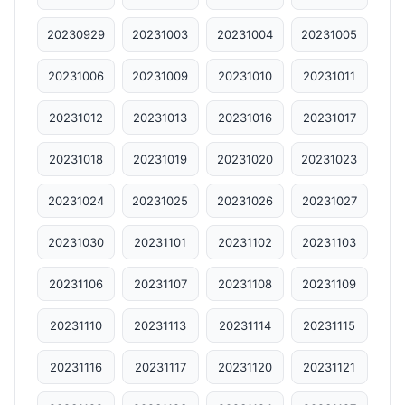
20230929
20231003
20231004
20231005
20231006
20231009
20231010
20231011
20231012
20231013
20231016
20231017
20231018
20231019
20231020
20231023
20231024
20231025
20231026
20231027
20231030
20231101
20231102
20231103
20231106
20231107
20231108
20231109
20231110
20231113
20231114
20231115
20231116
20231117
20231120
20231121