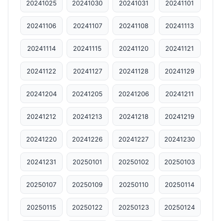
20241025
20241030
20241031
20241101
20241106
20241107
20241108
20241113
20241114
20241115
20241120
20241121
20241122
20241127
20241128
20241129
20241204
20241205
20241206
20241211
20241212
20241213
20241218
20241219
20241220
20241226
20241227
20241230
20241231
20250101
20250102
20250103
20250107
20250109
20250110
20250114
20250115
20250122
20250123
20250124