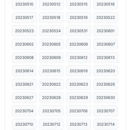
20230510
20230512
20230515
20230516
20230517
20230518
20230519
20230522
20230523
20230524
20230531
20230601
20230602
20230605
20230606
20230607
20230608
20230609
20230612
20230613
20230614
20230615
20230619
20230620
20230621
20230622
20230623
20230626
20230627
20230628
20230629
20230630
20230704
20230705
20230706
20230707
20230710
20230712
20230713
20230714