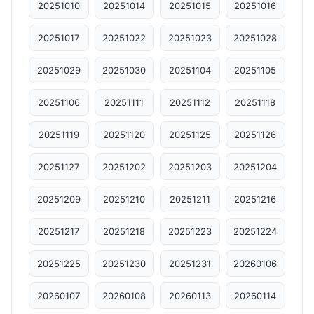
20251010
20251014
20251015
20251016
20251017
20251022
20251023
20251028
20251029
20251030
20251104
20251105
20251106
20251111
20251112
20251118
20251119
20251120
20251125
20251126
20251127
20251202
20251203
20251204
20251209
20251210
20251211
20251216
20251217
20251218
20251223
20251224
20251225
20251230
20251231
20260106
20260107
20260108
20260113
20260114