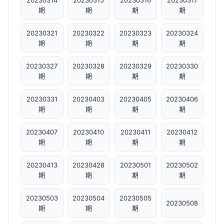
20230314
20230315
20230316
20230317
期
期
期
期
20230321
20230322
20230323
20230324
期
期
期
期
20230327
20230328
20230329
20230330
期
期
期
期
20230331
20230403
20230405
20230406
期
期
期
期
20230407
20230410
20230411
20230412
期
期
期
期
20230413
20230428
20230501
20230502
期
期
期
期
20230503
20230504
20230505
20230508
期
期
期