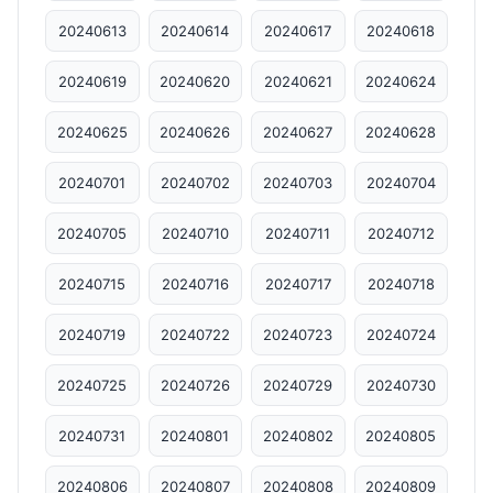
20240613
20240614
20240617
20240618
20240619
20240620
20240621
20240624
20240625
20240626
20240627
20240628
20240701
20240702
20240703
20240704
20240705
20240710
20240711
20240712
20240715
20240716
20240717
20240718
20240719
20240722
20240723
20240724
20240725
20240726
20240729
20240730
20240731
20240801
20240802
20240805
20240806
20240807
20240808
20240809