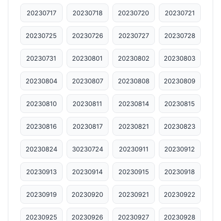
20230717
20230718
20230720
20230721
20230725
20230726
20230727
20230728
20230731
20230801
20230802
20230803
20230804
20230807
20230808
20230809
20230810
20230811
20230814
20230815
20230816
20230817
20230821
20230823
20230824
30230724
20230911
20230912
20230913
20230914
20230915
20230918
20230919
20230920
20230921
20230922
20230925
20230926
20230927
20230928