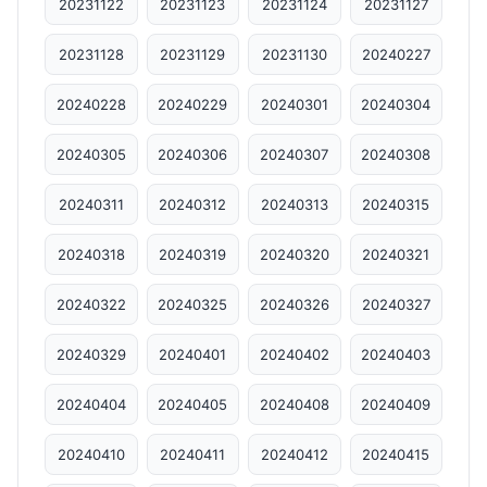
20231122
20231123
20231124
20231127
20231128
20231129
20231130
20240227
20240228
20240229
20240301
20240304
20240305
20240306
20240307
20240308
20240311
20240312
20240313
20240315
20240318
20240319
20240320
20240321
20240322
20240325
20240326
20240327
20240329
20240401
20240402
20240403
20240404
20240405
20240408
20240409
20240410
20240411
20240412
20240415