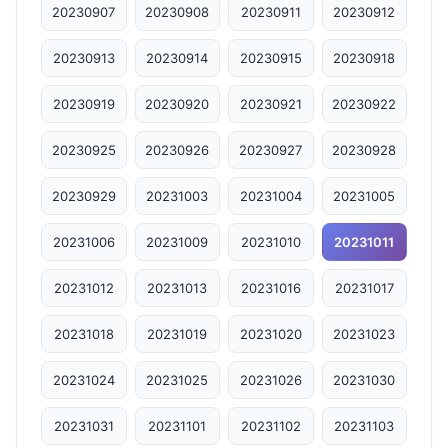
20230907
20230908
20230911
20230912
20230913
20230914
20230915
20230918
20230919
20230920
20230921
20230922
20230925
20230926
20230927
20230928
20230929
20231003
20231004
20231005
20231006
20231009
20231010
20231011
20231012
20231013
20231016
20231017
20231018
20231019
20231020
20231023
20231024
20231025
20231026
20231030
20231031
20231101
20231102
20231103