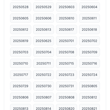
20250528
20250529
20250603
20250604
20250605
20250606
20250610
20250611
20250612
20250613
20250617
20250618
20250619
20250625
20250701
20250702
20250703
20250704
20250708
20250709
20250710
20250711
20250715
20250716
20250717
20250722
20250723
20250724
20250729
20250730
20250731
20250805
20250806
20250807
20250808
20250812
20250813
20250814
20250820
20250821