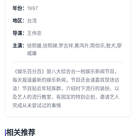
年份：
1997
地区：
台湾
导演：
王伟忠
主演：
徐熙媛,徐熙娣,罗志祥,黄鸿升,简恺乐,敖犬,廖
威廉
《娱乐百分百》是八大综合台一档娱乐新闻节目，
每天报道最新的娱乐新闻，节目还会请嘉宾现场访
谈！节目贴近年轻族群，介绍时下流行的装扮、以
及艺人的流行教室，有固定的特别企划，邀请艺人
完成从未尝试过的事情
相关推荐