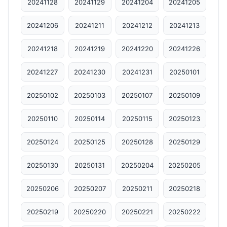
20241128
20241129
20241204
20241205
20241206
20241211
20241212
20241213
20241218
20241219
20241220
20241226
20241227
20241230
20241231
20250101
20250102
20250103
20250107
20250109
20250110
20250114
20250115
20250123
20250124
20250125
20250128
20250129
20250130
20250131
20250204
20250205
20250206
20250207
20250211
20250218
20250219
20250220
20250221
20250222