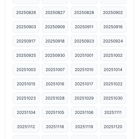
20250826
20250827
20250828
20250902
20250903
20250909
20250911
20250916
20250917
20250918
20250923
20250924
20250925
20250930
20251001
20251002
20251003
20251007
20251010
20251014
20251015
20251016
20251017
20251022
20251023
20251028
20251029
20251030
20251104
20251105
20251106
20251111
20251112
20251118
20251119
20251120