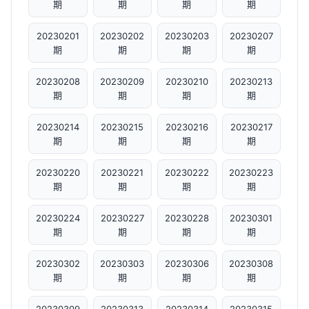
期
期
期
期
20230201
20230202
20230203
20230207
期
期
期
期
20230208
20230209
20230210
20230213
期
期
期
期
20230214
20230215
20230216
20230217
期
期
期
期
20230220
20230221
20230222
20230223
期
期
期
期
20230224
20230227
20230228
20230301
期
期
期
期
20230302
20230303
20230306
20230308
期
期
期
期