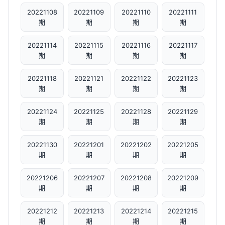
20221108
20221109
20221110
20221111
期
期
期
期
20221114
20221115
20221116
20221117
期
期
期
期
20221118
20221121
20221122
20221123
期
期
期
期
20221124
20221125
20221128
20221129
期
期
期
期
20221130
20221201
20221202
20221205
期
期
期
期
20221206
20221207
20221208
20221209
期
期
期
期
20221212
20221213
20221214
20221215
期
期
期
期