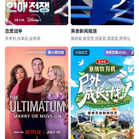
恋爱战争
美食新闻报道
李孝利,徐章勋,金希澈
黄婉曼,蔡雪莹,倪嘉雯,黄嘉雯,廖慧仪,
第10期完结
大陆综艺
更新至第20260804期