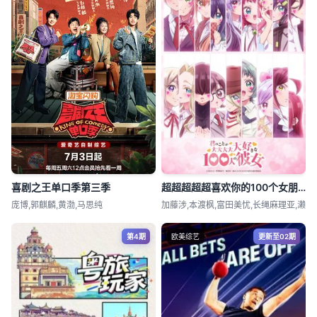
喜剧之王单口季第三季
超超超超超喜欢你的100个女朋友第三季
庞博,郭麒麟,黄渤,马思纯
加藤涉,本渡枫,富田美忧,长绳麻理亚,濑
第4期
欧美综艺
更新至02期