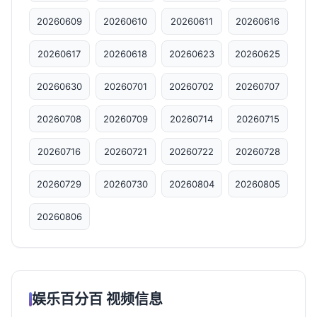
20260609
20260610
20260611
20260616
20260617
20260618
20260623
20260625
20260630
20260701
20260702
20260707
20260708
20260709
20260714
20260715
20260716
20260721
20260722
20260728
20260729
20260730
20260804
20260805
20260806
娱乐百分百 视频信息