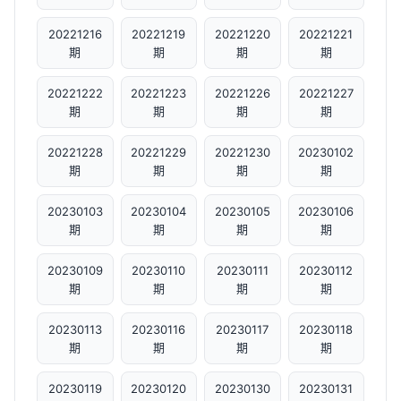
20221216
20221219
20221220
20221221
期
期
期
期
20221222
20221223
20221226
20221227
期
期
期
期
20221228
20221229
20221230
20230102
期
期
期
期
20230103
20230104
20230105
20230106
期
期
期
期
20230109
20230110
20230111
20230112
期
期
期
期
20230113
20230116
20230117
20230118
期
期
期
期
20230119
20230120
20230130
20230131