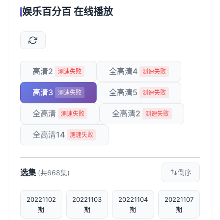
娱乐百分百 在线播放
高清2
全高清4
测速失败
测速失败
高清3
全高清5
测速失败
测速失败
全高清
全高清2
测速失败
测速失败
全高清14
测速失败
选集
倒序
(共668集)
20221102
20221103
20221104
20221107
期
期
期
期