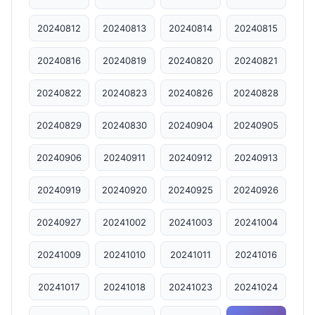
20240812
20240813
20240814
20240815
20240816
20240819
20240820
20240821
20240822
20240823
20240826
20240828
20240829
20240830
20240904
20240905
20240906
20240911
20240912
20240913
20240919
20240920
20240925
20240926
20240927
20241002
20241003
20241004
20241009
20241010
20241011
20241016
20241017
20241018
20241023
20241024