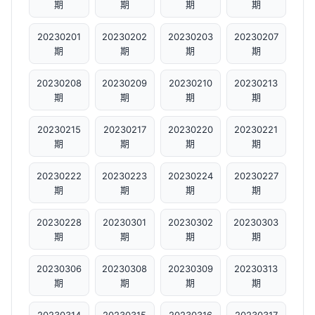
期
期
期
期
20230201
20230202
20230203
20230207
期
期
期
期
20230208
20230209
20230210
20230213
期
期
期
期
20230215
20230217
20230220
20230221
期
期
期
期
20230222
20230223
20230224
20230227
期
期
期
期
20230228
20230301
20230302
20230303
期
期
期
期
20230306
20230308
20230309
20230313
期
期
期
期