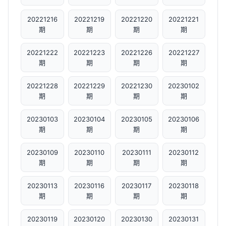
20221216
20221219
20221220
20221221
期
期
期
期
20221222
20221223
20221226
20221227
期
期
期
期
20221228
20221229
20221230
20230102
期
期
期
期
20230103
20230104
20230105
20230106
期
期
期
期
20230109
20230110
20230111
20230112
期
期
期
期
20230113
20230116
20230117
20230118
期
期
期
期
20230119
20230120
20230130
20230131