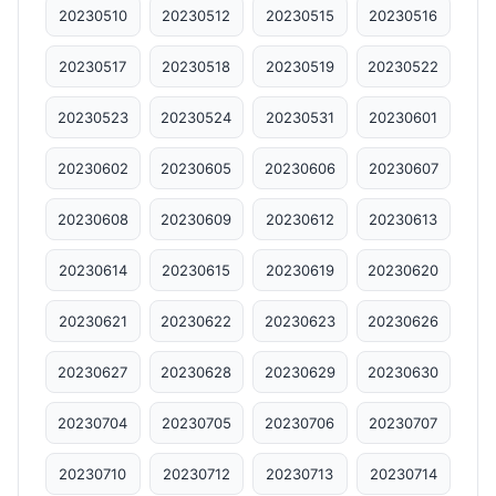
20230510
20230512
20230515
20230516
20230517
20230518
20230519
20230522
20230523
20230524
20230531
20230601
20230602
20230605
20230606
20230607
20230608
20230609
20230612
20230613
20230614
20230615
20230619
20230620
20230621
20230622
20230623
20230626
20230627
20230628
20230629
20230630
20230704
20230705
20230706
20230707
20230710
20230712
20230713
20230714