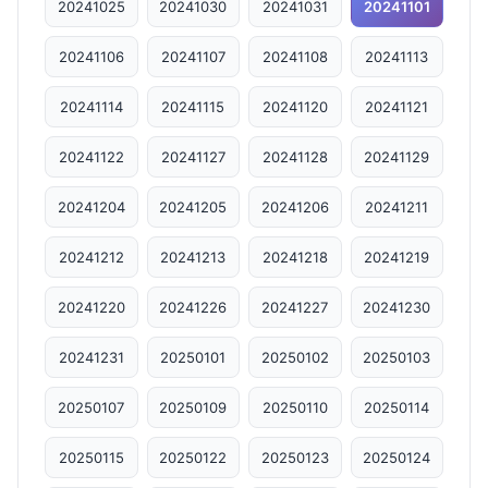
20241025
20241030
20241031
20241101
20241106
20241107
20241108
20241113
20241114
20241115
20241120
20241121
20241122
20241127
20241128
20241129
20241204
20241205
20241206
20241211
20241212
20241213
20241218
20241219
20241220
20241226
20241227
20241230
20241231
20250101
20250102
20250103
20250107
20250109
20250110
20250114
20250115
20250122
20250123
20250124