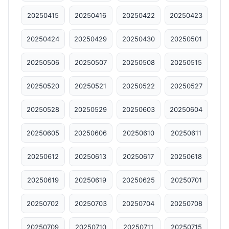
20250415
20250416
20250422
20250423
20250424
20250429
20250430
20250501
20250506
20250507
20250508
20250515
20250520
20250521
20250522
20250527
20250528
20250529
20250603
20250604
20250605
20250606
20250610
20250611
20250612
20250613
20250617
20250618
20250619
20250619
20250625
20250701
20250702
20250703
20250704
20250708
20250709
20250710
20250711
20250715