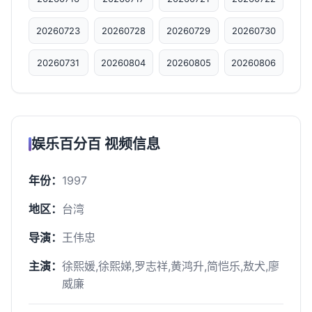
20260723
20260728
20260729
20260730
20260731
20260804
20260805
20260806
娱乐百分百 视频信息
年份：
1997
地区：
台湾
导演：
王伟忠
主演：
徐熙媛,徐熙娣,罗志祥,黄鸿升,简恺乐,敖犬,廖
威廉