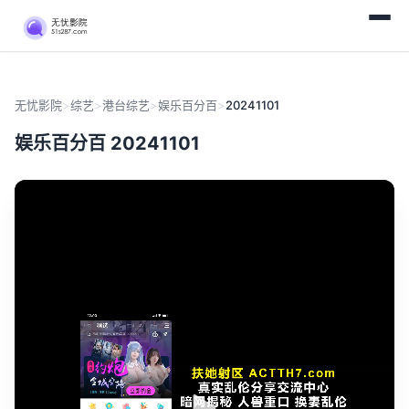
无忧影院
>
综艺
>
港台综艺
>
娱乐百分百
>
20241101
娱乐百分百 20241101