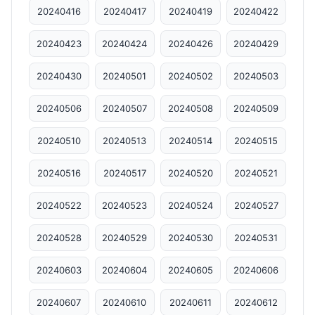
20240416
20240417
20240419
20240422
20240423
20240424
20240426
20240429
20240430
20240501
20240502
20240503
20240506
20240507
20240508
20240509
20240510
20240513
20240514
20240515
20240516
20240517
20240520
20240521
20240522
20240523
20240524
20240527
20240528
20240529
20240530
20240531
20240603
20240604
20240605
20240606
20240607
20240610
20240611
20240612