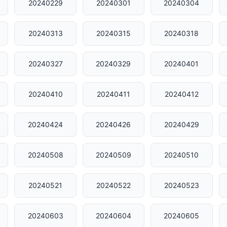
20240229
20240301
20240304
20240313
20240315
20240318
20240327
20240329
20240401
20240410
20240411
20240412
20240424
20240426
20240429
20240508
20240509
20240510
20240521
20240522
20240523
20240603
20240604
20240605