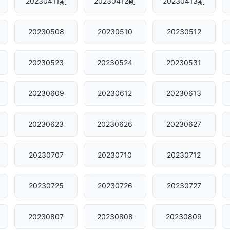
20230411期
20230412期
20230413期
20230508
20230510
20230512
20230523
20230524
20230531
20230609
20230612
20230613
20230623
20230626
20230627
20230707
20230710
20230712
20230725
20230726
20230727
20230807
20230808
20230809