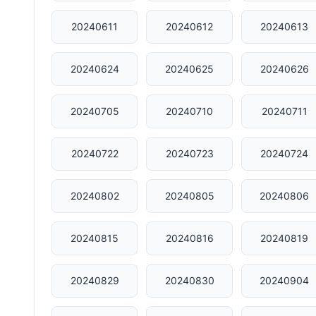
20240611
20240612
20240613
20240624
20240625
20240626
20240705
20240710
20240711
20240722
20240723
20240724
20240802
20240805
20240806
20240815
20240816
20240819
20240829
20240830
20240904