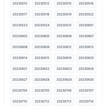
20230510
20230512
20230515
20230516
20230517
20230518
20230519
20230522
20230523
20230524
20230531
20230601
20230602
20230605
20230606
20230607
20230608
20230609
20230612
20230613
20230614
20230615
20230619
20230620
20230621
20230622
20230623
20230626
20230627
20230628
20230629
20230630
20230704
20230705
20230706
20230707
20230710
20230712
20230713
20230714