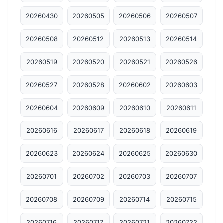
20260430
20260505
20260506
20260507
20260508
20260512
20260513
20260514
20260519
20260520
20260521
20260526
20260527
20260528
20260602
20260603
20260604
20260609
20260610
20260611
20260616
20260617
20260618
20260619
20260623
20260624
20260625
20260630
20260701
20260702
20260703
20260707
20260708
20260709
20260714
20260715
20260716
20260717
20260721
20260722