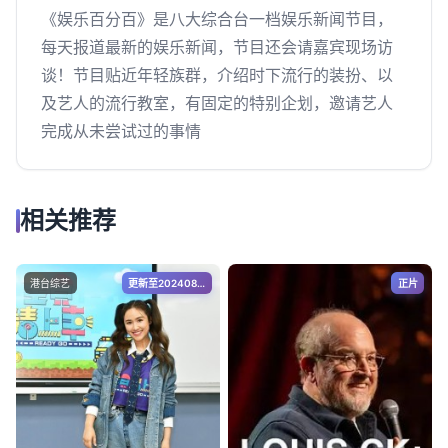
《娱乐百分百》是八大综合台一档娱乐新闻节目，
每天报道最新的娱乐新闻，节目还会请嘉宾现场访
谈！节目贴近年轻族群，介绍时下流行的装扮、以
及艺人的流行教室，有固定的特别企划，邀请艺人
完成从未尝试过的事情
相关推荐
港台综艺
更新至20240804期
正片