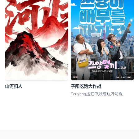
山河归人
子阳吃饱大作战
Tzuyang,金在中,秋成勋,朴明秀,