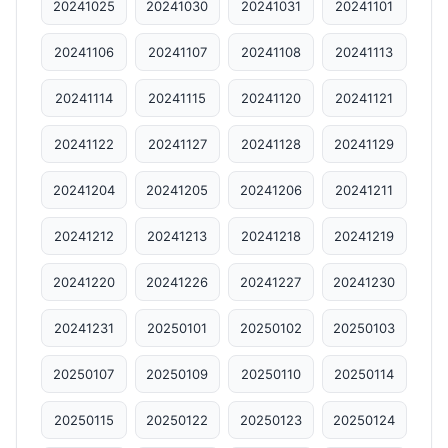
20241025
20241030
20241031
20241101
20241106
20241107
20241108
20241113
20241114
20241115
20241120
20241121
20241122
20241127
20241128
20241129
20241204
20241205
20241206
20241211
20241212
20241213
20241218
20241219
20241220
20241226
20241227
20241230
20241231
20250101
20250102
20250103
20250107
20250109
20250110
20250114
20250115
20250122
20250123
20250124