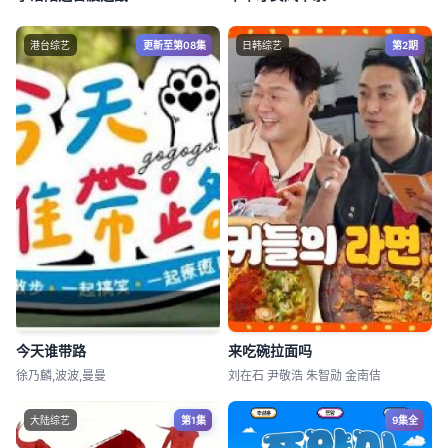
港台综艺
更新至第08集
日韩综艺
第2期
今天谁带路
来吃碗拉面吗
徐乃麟,波波,曼曼
刘在石 尹敬浩 朱智勋 金南佶
大陆综艺
第1集
9集全