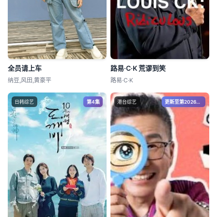
全员请上车
路易·C·K 荒谬到笑
纳豆,风田,黄豪平
路易·C·K
日韩综艺
第4集
港台综艺
更新至第20260806期