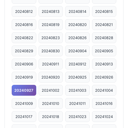
20240812
20240813
20240814
20240815
20240816
20240819
20240820
20240821
20240822
20240823
20240826
20240828
20240829
20240830
20240904
20240905
20240906
20240911
20240912
20240913
20240919
20240920
20240925
20240926
20240927
20241002
20241003
20241004
20241009
20241010
20241011
20241016
20241017
20241018
20241023
20241024