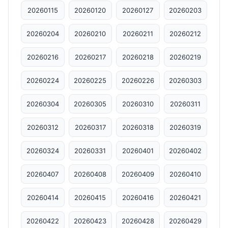
20260115
20260120
20260127
20260203
20260204
20260210
20260211
20260212
20260216
20260217
20260218
20260219
20260224
20260225
20260226
20260303
20260304
20260305
20260310
20260311
20260312
20260317
20260318
20260319
20260324
20260331
20260401
20260402
20260407
20260408
20260409
20260410
20260414
20260415
20260416
20260421
20260422
20260423
20260428
20260429