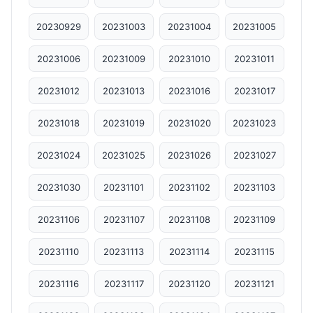
20230929
20231003
20231004
20231005
20231006
20231009
20231010
20231011
20231012
20231013
20231016
20231017
20231018
20231019
20231020
20231023
20231024
20231025
20231026
20231027
20231030
20231101
20231102
20231103
20231106
20231107
20231108
20231109
20231110
20231113
20231114
20231115
20231116
20231117
20231120
20231121