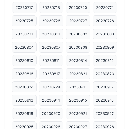
20230717
20230718
20230720
20230721
20230725
20230726
20230727
20230728
20230731
20230801
20230802
20230803
20230804
20230807
20230808
20230809
20230810
20230811
20230814
20230815
20230816
20230817
20230821
20230823
20230824
30230724
20230911
20230912
20230913
20230914
20230915
20230918
20230919
20230920
20230921
20230922
20230925
20230926
20230927
20230928