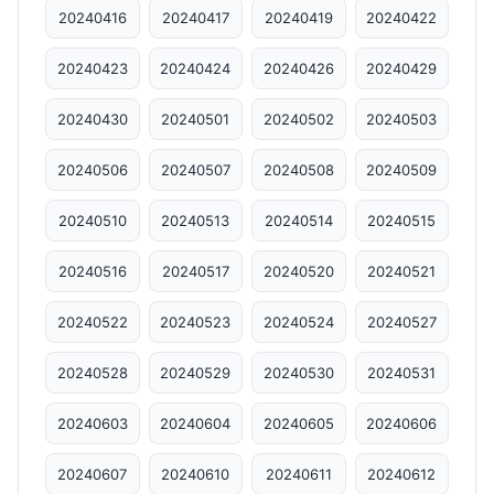
20240416
20240417
20240419
20240422
20240423
20240424
20240426
20240429
20240430
20240501
20240502
20240503
20240506
20240507
20240508
20240509
20240510
20240513
20240514
20240515
20240516
20240517
20240520
20240521
20240522
20240523
20240524
20240527
20240528
20240529
20240530
20240531
20240603
20240604
20240605
20240606
20240607
20240610
20240611
20240612