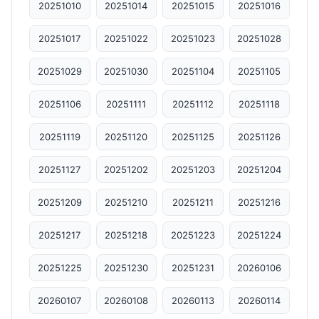
20251010
20251014
20251015
20251016
20251017
20251022
20251023
20251028
20251029
20251030
20251104
20251105
20251106
20251111
20251112
20251118
20251119
20251120
20251125
20251126
20251127
20251202
20251203
20251204
20251209
20251210
20251211
20251216
20251217
20251218
20251223
20251224
20251225
20251230
20251231
20260106
20260107
20260108
20260113
20260114