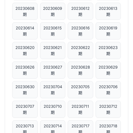
20230608
20230609
20230612
20230613
期
期
期
期
20230614
20230615
20230616
20230619
期
期
期
期
20230620
20230621
20230622
20230623
期
期
期
期
20230626
20230627
20230628
20230629
期
期
期
期
20230630
20230704
20230705
20230706
期
期
期
期
20230707
20230710
20230711
20230712
期
期
期
期
20230713
20230714
20230717
20230718
期
期
期
期