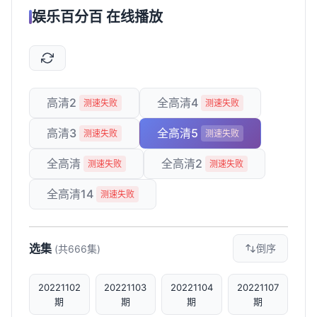
娱乐百分百 在线播放
高清2
全高清4
测速失败
测速失败
高清3
全高清5
测速失败
测速失败
全高清
全高清2
测速失败
测速失败
全高清14
测速失败
选集
倒序
(共666集)
20221102
20221103
20221104
20221107
期
期
期
期