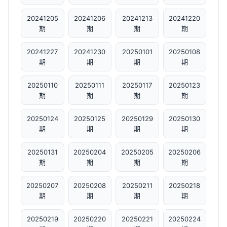
20241205
20241206
20241213
20241220
期
期
期
期
20241227
20241230
20250101
20250108
期
期
期
期
20250110
20250111
20250117
20250123
期
期
期
期
20250124
20250125
20250129
20250130
期
期
期
期
20250131
20250204
20250205
20250206
期
期
期
期
20250207
20250208
20250211
20250218
期
期
期
期
20250219
20250220
20250221
20250224