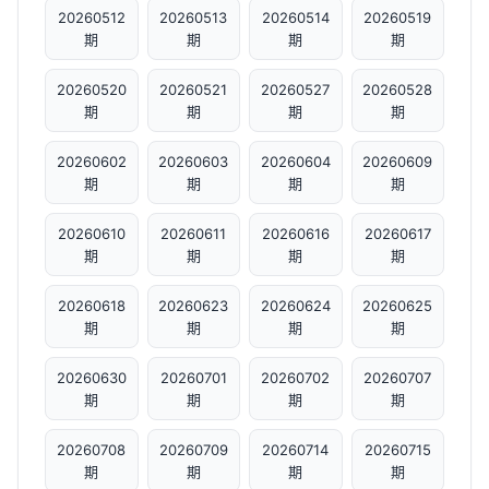
20260512
20260513
20260514
20260519
期
期
期
期
20260520
20260521
20260527
20260528
期
期
期
期
20260602
20260603
20260604
20260609
期
期
期
期
20260610
20260611
20260616
20260617
期
期
期
期
20260618
20260623
20260624
20260625
期
期
期
期
20260630
20260701
20260702
20260707
期
期
期
期
20260708
20260709
20260714
20260715
期
期
期
期