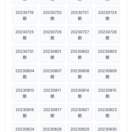
20230719
20230720
20230721
20230724
期
期
期
期
20230725
20230726
20230727
20230728
期
期
期
期
20230731
20230801
20230802
20230803
期
期
期
期
20230804
20230807
20230808
20230809
期
期
期
期
20230810
20230811
20230814
20230815
期
期
期
期
20230816
20230817
20230821
20230823
期
期
期
期
20230824
20230828
20230829
20230830