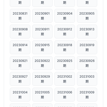
期
期
期
期
20230831
20230901
20230904
20230905
期
期
期
期
20230908
20230911
20230912
20230913
期
期
期
期
20230914
20230915
20230918
20230919
期
期
期
期
20230921
20230922
20230925
20230926
期
期
期
期
20230927
20230929
20231002
20231003
期
期
期
期
20231004
20231005
20231006
20231009
期
期
期
期