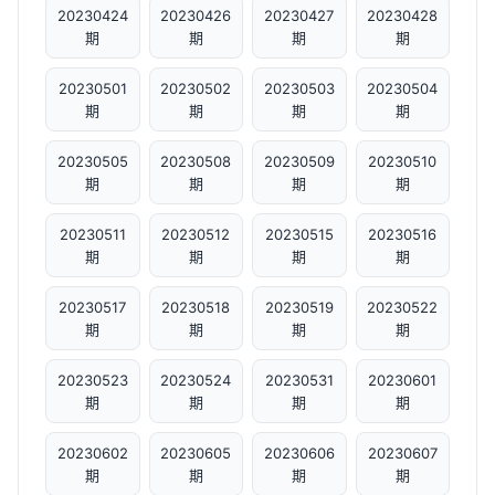
20230424
20230426
20230427
20230428
期
期
期
期
20230501
20230502
20230503
20230504
期
期
期
期
20230505
20230508
20230509
20230510
期
期
期
期
20230511
20230512
20230515
20230516
期
期
期
期
20230517
20230518
20230519
20230522
期
期
期
期
20230523
20230524
20230531
20230601
期
期
期
期
20230602
20230605
20230606
20230607
期
期
期
期