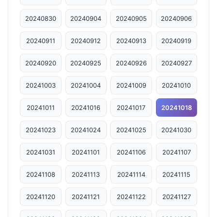
20240830
20240904
20240905
20240906
20240911
20240912
20240913
20240919
20240920
20240925
20240926
20240927
20241003
20241004
20241009
20241010
20241011
20241016
20241017
20241018
20241023
20241024
20241025
20241030
20241031
20241101
20241106
20241107
20241108
20241113
20241114
20241115
20241120
20241121
20241122
20241127