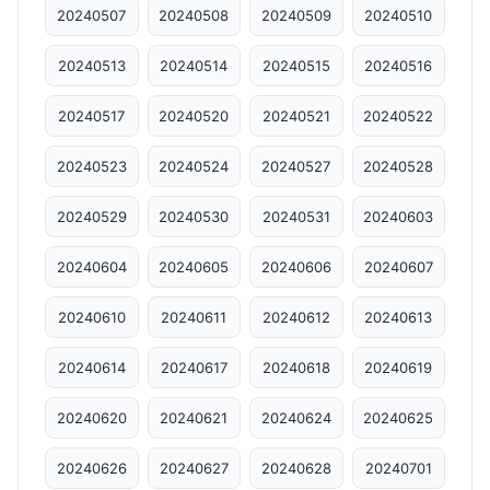
20240507
20240508
20240509
20240510
20240513
20240514
20240515
20240516
20240517
20240520
20240521
20240522
20240523
20240524
20240527
20240528
20240529
20240530
20240531
20240603
20240604
20240605
20240606
20240607
20240610
20240611
20240612
20240613
20240614
20240617
20240618
20240619
20240620
20240621
20240624
20240625
20240626
20240627
20240628
20240701