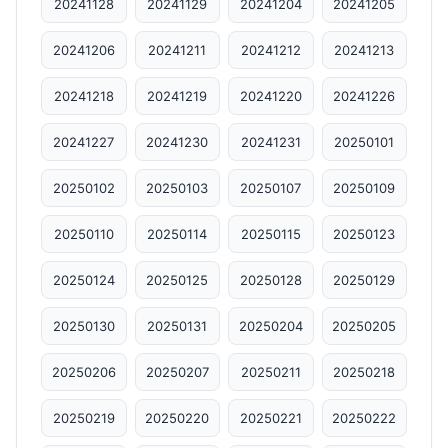
20241128
20241129
20241204
20241205
20241206
20241211
20241212
20241213
20241218
20241219
20241220
20241226
20241227
20241230
20241231
20250101
20250102
20250103
20250107
20250109
20250110
20250114
20250115
20250123
20250124
20250125
20250128
20250129
20250130
20250131
20250204
20250205
20250206
20250207
20250211
20250218
20250219
20250220
20250221
20250222