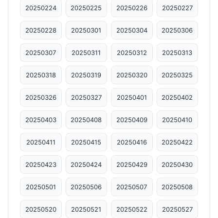
20250224
20250225
20250226
20250227
20250228
20250301
20250304
20250306
20250307
20250311
20250312
20250313
20250318
20250319
20250320
20250325
20250326
20250327
20250401
20250402
20250403
20250408
20250409
20250410
20250411
20250415
20250416
20250422
20250423
20250424
20250429
20250430
20250501
20250506
20250507
20250508
20250520
20250521
20250522
20250527