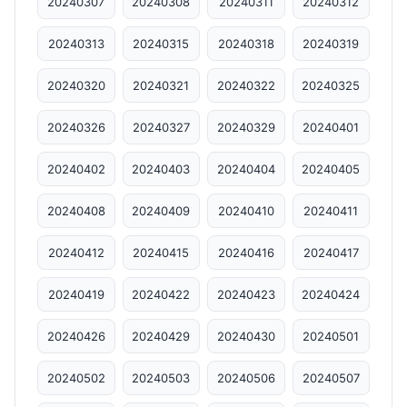
20240307
20240308
20240311
20240312
20240313
20240315
20240318
20240319
20240320
20240321
20240322
20240325
20240326
20240327
20240329
20240401
20240402
20240403
20240404
20240405
20240408
20240409
20240410
20240411
20240412
20240415
20240416
20240417
20240419
20240422
20240423
20240424
20240426
20240429
20240430
20240501
20240502
20240503
20240506
20240507