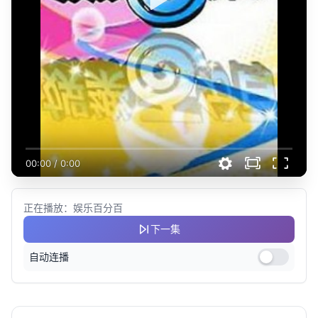
00:00
/
0:00
正在播放：娱乐百分百
下一集
自动连播