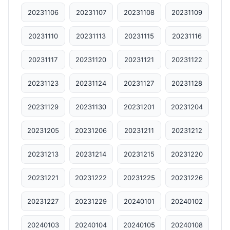
20231106
20231107
20231108
20231109
20231110
20231113
20231115
20231116
20231117
20231120
20231121
20231122
20231123
20231124
20231127
20231128
20231129
20231130
20231201
20231204
20231205
20231206
20231211
20231212
20231213
20231214
20231215
20231220
20231221
20231222
20231225
20231226
20231227
20231229
20240101
20240102
20240103
20240104
20240105
20240108