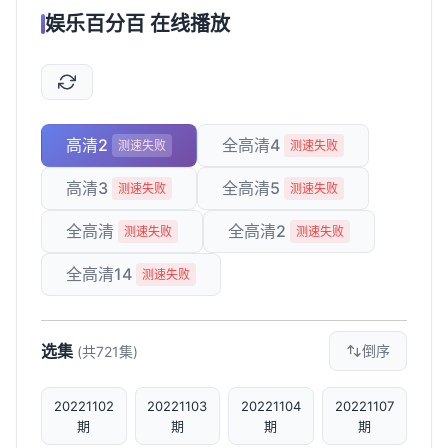
娱乐百分百 在线播放
高清2
全高清4
测速失败
测速失败
高清3
全高清5
测速失败
测速失败
全高清
全高清2
测速失败
测速失败
全高清14
测速失败
选集
倒序
(共721集)
20221102
20221103
20221104
20221107
期
期
期
期