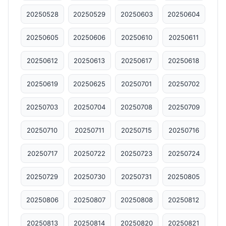
20250528
20250529
20250603
20250604
20250605
20250606
20250610
20250611
20250612
20250613
20250617
20250618
20250619
20250625
20250701
20250702
20250703
20250704
20250708
20250709
20250710
20250711
20250715
20250716
20250717
20250722
20250723
20250724
20250729
20250730
20250731
20250805
20250806
20250807
20250808
20250812
20250813
20250814
20250820
20250821