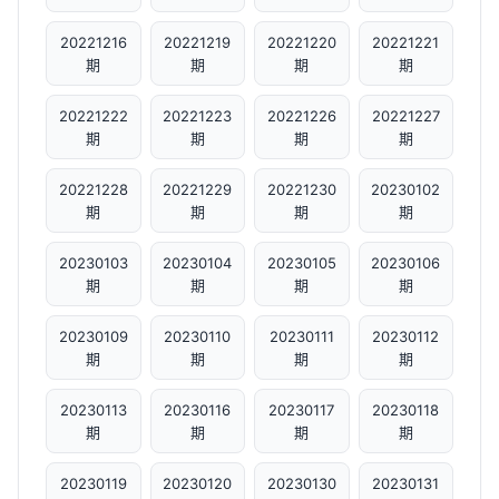
20221216
20221219
20221220
20221221
期
期
期
期
20221222
20221223
20221226
20221227
期
期
期
期
20221228
20221229
20221230
20230102
期
期
期
期
20230103
20230104
20230105
20230106
期
期
期
期
20230109
20230110
20230111
20230112
期
期
期
期
20230113
20230116
20230117
20230118
期
期
期
期
20230119
20230120
20230130
20230131