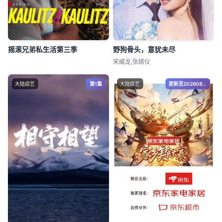
摇滚兄弟私生活第三季
野狗骨头，意犹未尽
宋威龙,张婧仪
大陆综艺
第1集
大陆综艺
更新至20260802第2集