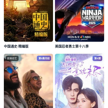
中国通史·精编版
美国忍者勇士第十八季
欧美综艺
第8集完结
第4期