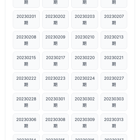
期
期
期
期
20230201
20230202
20230203
20230207
期
期
期
期
20230208
20230209
20230210
20230213
期
期
期
期
20230215
20230217
20230220
20230221
期
期
期
期
20230222
20230223
20230224
20230227
期
期
期
期
20230228
20230301
20230302
20230303
期
期
期
期
20230306
20230308
20230309
20230313
期
期
期
期