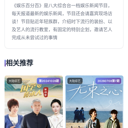
《娱乐百分百》是八大综合台一档娱乐新闻节目，
每天报道最新的娱乐新闻，节目还会请嘉宾现场访
谈！节目贴近年轻族群，介绍时下流行的装扮、以
及艺人的流行教室，有固定的特别企划，邀请艺人
完成从未尝试过的事情
相关推荐
大陆综艺
第20241028期
大陆综艺
20260708第7期