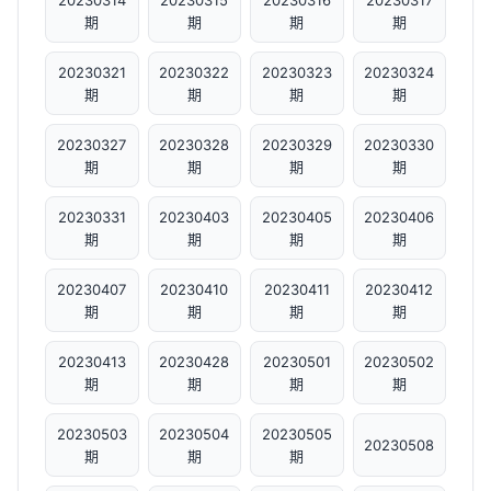
20230314
20230315
20230316
20230317
期
期
期
期
20230321
20230322
20230323
20230324
期
期
期
期
20230327
20230328
20230329
20230330
期
期
期
期
20230331
20230403
20230405
20230406
期
期
期
期
20230407
20230410
20230411
20230412
期
期
期
期
20230413
20230428
20230501
20230502
期
期
期
期
20230503
20230504
20230505
20230508
期
期
期