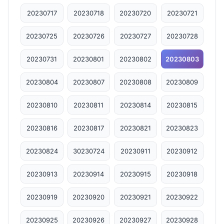
20230717
20230718
20230720
20230721
20230725
20230726
20230727
20230728
20230731
20230801
20230802
20230803
20230804
20230807
20230808
20230809
20230810
20230811
20230814
20230815
20230816
20230817
20230821
20230823
20230824
30230724
20230911
20230912
20230913
20230914
20230915
20230918
20230919
20230920
20230921
20230922
20230925
20230926
20230927
20230928