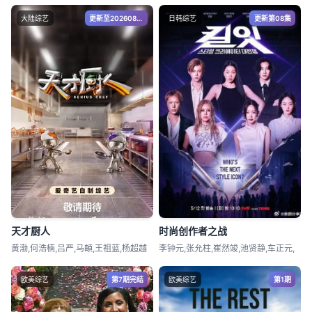
大陆综艺
更新至20260807期
日韩综艺
更新第08集
天才厨人
时尚创作者之战
黄渤,何浩楠,吕严,马頔,王祖蓝,杨超越
李钟元,张允柱,崔然竣,池贤静,车正元,
欧美综艺
第7期完结
欧美综艺
第1期