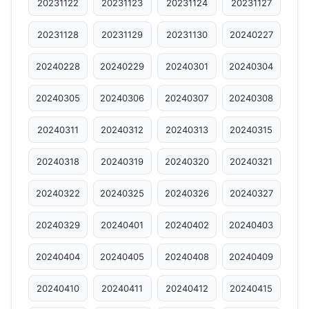
20231122
20231123
20231124
20231127
20231128
20231129
20231130
20240227
20240228
20240229
20240301
20240304
20240305
20240306
20240307
20240308
20240311
20240312
20240313
20240315
20240318
20240319
20240320
20240321
20240322
20240325
20240326
20240327
20240329
20240401
20240402
20240403
20240404
20240405
20240408
20240409
20240410
20240411
20240412
20240415