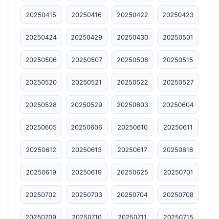
20250415
20250416
20250422
20250423
20250424
20250429
20250430
20250501
20250506
20250507
20250508
20250515
20250520
20250521
20250522
20250527
20250528
20250529
20250603
20250604
20250605
20250606
20250610
20250611
20250612
20250613
20250617
20250618
20250619
20250619
20250625
20250701
20250702
20250703
20250704
20250708
20250709
20250710
20250711
20250715