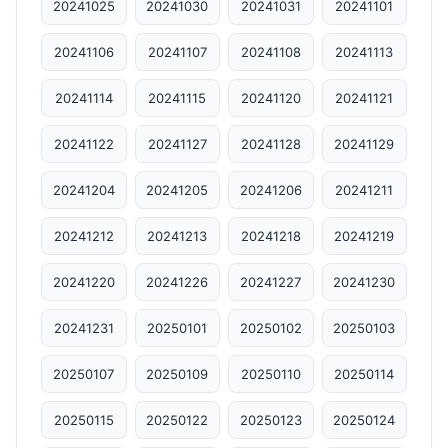
20241025
20241030
20241031
20241101
20241106
20241107
20241108
20241113
20241114
20241115
20241120
20241121
20241122
20241127
20241128
20241129
20241204
20241205
20241206
20241211
20241212
20241213
20241218
20241219
20241220
20241226
20241227
20241230
20241231
20250101
20250102
20250103
20250107
20250109
20250110
20250114
20250115
20250122
20250123
20250124