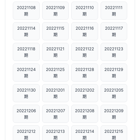
20221108
20221109
20221110
20221111
期
期
期
期
20221114
20221115
20221116
20221117
期
期
期
期
20221118
20221121
20221122
20221123
期
期
期
期
20221124
20221125
20221128
20221129
期
期
期
期
20221130
20221201
20221202
20221205
期
期
期
期
20221206
20221207
20221208
20221209
期
期
期
期
20221212
20221213
20221214
20221215
期
期
期
期