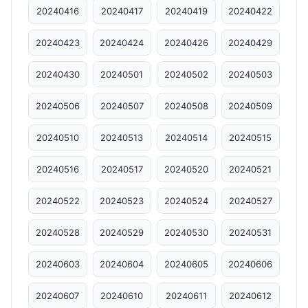
20240416
20240417
20240419
20240422
20240423
20240424
20240426
20240429
20240430
20240501
20240502
20240503
20240506
20240507
20240508
20240509
20240510
20240513
20240514
20240515
20240516
20240517
20240520
20240521
20240522
20240523
20240524
20240527
20240528
20240529
20240530
20240531
20240603
20240604
20240605
20240606
20240607
20240610
20240611
20240612