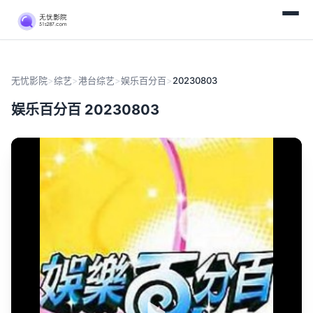
无忧影院
>
综艺
>
港台综艺
>
娱乐百分百
>
20230803
娱乐百分百 20230803