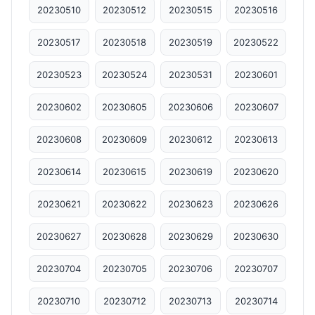
20230510
20230512
20230515
20230516
20230517
20230518
20230519
20230522
20230523
20230524
20230531
20230601
20230602
20230605
20230606
20230607
20230608
20230609
20230612
20230613
20230614
20230615
20230619
20230620
20230621
20230622
20230623
20230626
20230627
20230628
20230629
20230630
20230704
20230705
20230706
20230707
20230710
20230712
20230713
20230714