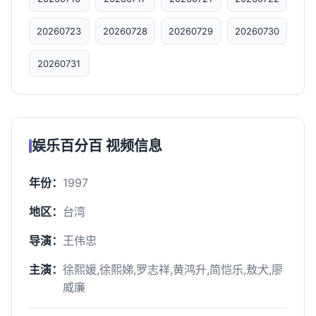
20260723
20260728
20260729
20260730
20260731
娱乐百分百 视频信息
年份：
1997
地区：
台湾
导演：
王伟忠
主演：
徐熙媛,徐熙娣,罗志祥,黄鸿升,简恺乐,敖犬,廖
威廉