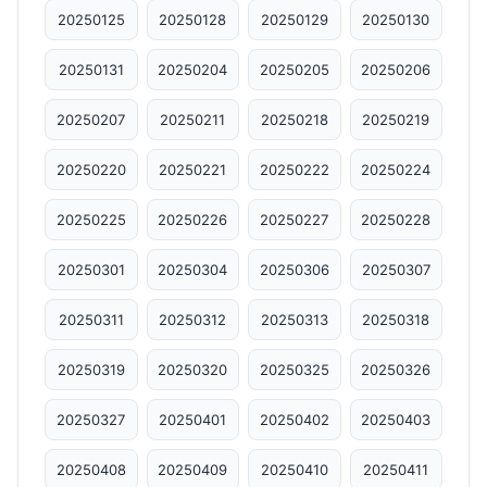
20250125
20250128
20250129
20250130
20250131
20250204
20250205
20250206
20250207
20250211
20250218
20250219
20250220
20250221
20250222
20250224
20250225
20250226
20250227
20250228
20250301
20250304
20250306
20250307
20250311
20250312
20250313
20250318
20250319
20250320
20250325
20250326
20250327
20250401
20250402
20250403
20250408
20250409
20250410
20250411