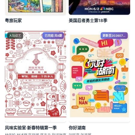
粤旅玩家
美国忍者勇士第18季
大陆综艺
已完结 共8期
更新至20260730期
风味实验室·新春特辑第一季
你好湖南