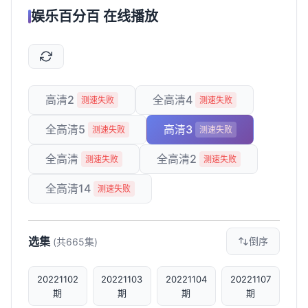
娱乐百分百 在线播放
高清2
全高清4
测速失败
测速失败
全高清5
高清3
测速失败
测速失败
全高清
全高清2
测速失败
测速失败
全高清14
测速失败
选集
倒序
(共665集)
20221102
20221103
20221104
20221107
期
期
期
期