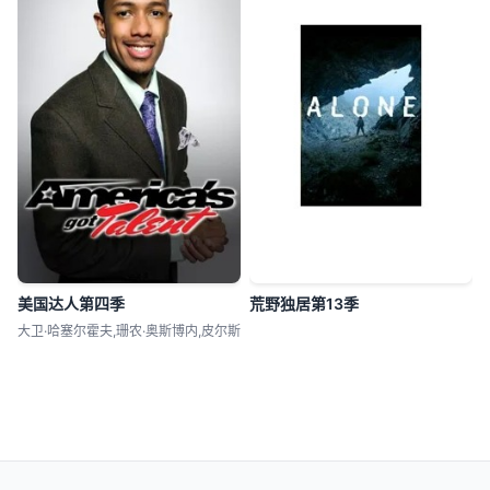
美国达人第四季
荒野独居第13季
大卫·哈塞尔霍夫,珊农·奥斯博内,皮尔斯