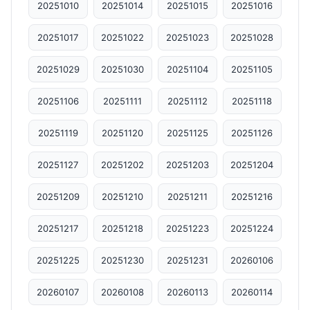
20251010
20251014
20251015
20251016
20251017
20251022
20251023
20251028
20251029
20251030
20251104
20251105
20251106
20251111
20251112
20251118
20251119
20251120
20251125
20251126
20251127
20251202
20251203
20251204
20251209
20251210
20251211
20251216
20251217
20251218
20251223
20251224
20251225
20251230
20251231
20260106
20260107
20260108
20260113
20260114