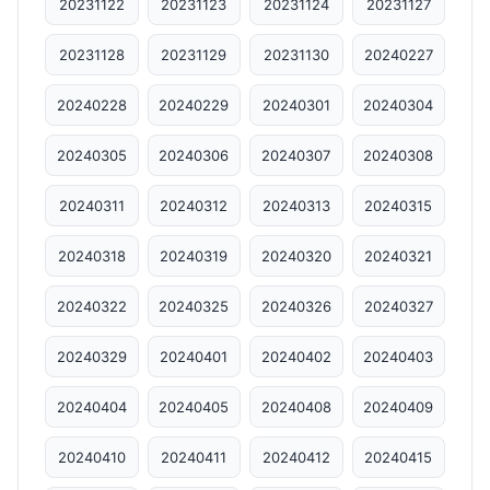
20231122
20231123
20231124
20231127
20231128
20231129
20231130
20240227
20240228
20240229
20240301
20240304
20240305
20240306
20240307
20240308
20240311
20240312
20240313
20240315
20240318
20240319
20240320
20240321
20240322
20240325
20240326
20240327
20240329
20240401
20240402
20240403
20240404
20240405
20240408
20240409
20240410
20240411
20240412
20240415