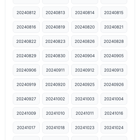
20240812
20240813
20240814
20240815
20240816
20240819
20240820
20240821
20240822
20240823
20240826
20240828
20240829
20240830
20240904
20240905
20240906
20240911
20240912
20240913
20240919
20240920
20240925
20240926
20240927
20241002
20241003
20241004
20241009
20241010
20241011
20241016
20241017
20241018
20241023
20241024