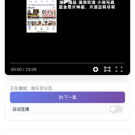
00:00
/
23:09
正在播放：娱乐百分百
下一集
自动连播