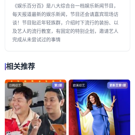
《娱乐百分百》是八大综合台一档娱乐新闻节目，
每天报道最新的娱乐新闻，节目还会请嘉宾现场访
谈！节目贴近年轻族群，介绍时下流行的装扮、以
及艺人的流行教室，有固定的特别企划，邀请艺人
完成从未尝试过的事情
相关推荐
日韩综艺
第2期
欧美综艺
更新至第1期