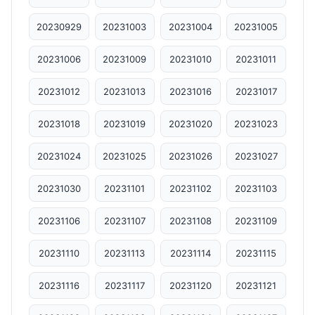
20230929
20231003
20231004
20231005
20231006
20231009
20231010
20231011
20231012
20231013
20231016
20231017
20231018
20231019
20231020
20231023
20231024
20231025
20231026
20231027
20231030
20231101
20231102
20231103
20231106
20231107
20231108
20231109
20231110
20231113
20231114
20231115
20231116
20231117
20231120
20231121