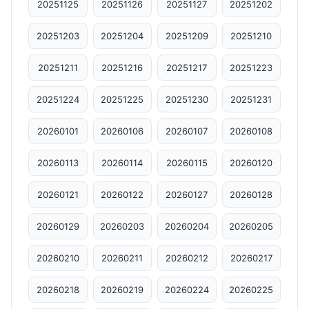
20251125
20251126
20251127
20251202
20251203
20251204
20251209
20251210
20251211
20251216
20251217
20251223
20251224
20251225
20251230
20251231
20260101
20260106
20260107
20260108
20260113
20260114
20260115
20260120
20260121
20260122
20260127
20260128
20260129
20260203
20260204
20260205
20260210
20260211
20260212
20260217
20260218
20260219
20260224
20260225