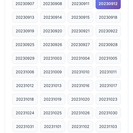
20230907
20230908
20230911
20230912
20230913
20230914
20230915
20230918
20230919
20230920
20230921
20230922
20230925
20230926
20230927
20230928
20230929
20231003
20231004
20231005
20231006
20231009
20231010
20231011
20231012
20231013
20231016
20231017
20231018
20231019
20231020
20231023
20231024
20231025
20231026
20231030
20231031
20231101
20231102
20231103