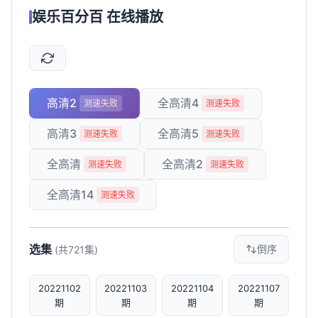
娱乐百分百 在线播放
高清2
全高清4
测速失败
测速失败
高清3
全高清5
测速失败
测速失败
全高清
全高清2
测速失败
测速失败
全高清14
测速失败
选集
倒序
(共721集)
20221102
20221103
20221104
20221107
期
期
期
期