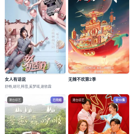
女人有话说
无辣不欢第2季
舒畅,胡可,韩雪,奚梦瑶,谢依霖
港台综艺
已完结
港台综艺
全10集