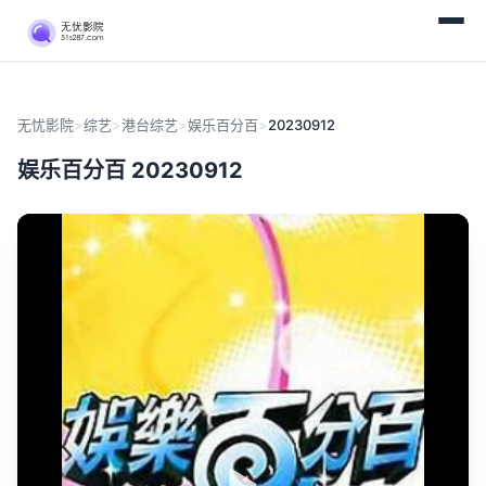
无忧影院
>
综艺
>
港台综艺
>
娱乐百分百
>
20230912
娱乐百分百 20230912