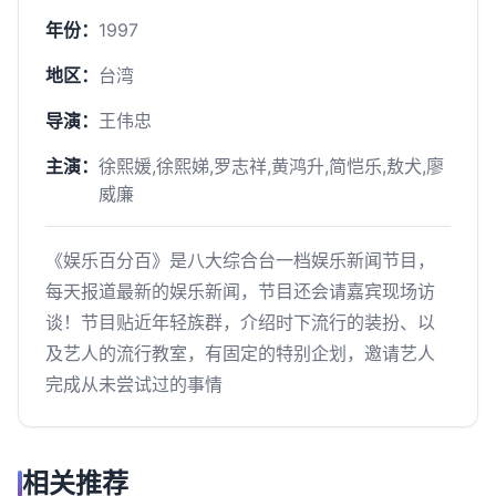
年份：
1997
地区：
台湾
导演：
王伟忠
主演：
徐熙媛,徐熙娣,罗志祥,黄鸿升,简恺乐,敖犬,廖
威廉
《娱乐百分百》是八大综合台一档娱乐新闻节目，
每天报道最新的娱乐新闻，节目还会请嘉宾现场访
谈！节目贴近年轻族群，介绍时下流行的装扮、以
及艺人的流行教室，有固定的特别企划，邀请艺人
完成从未尝试过的事情
相关推荐