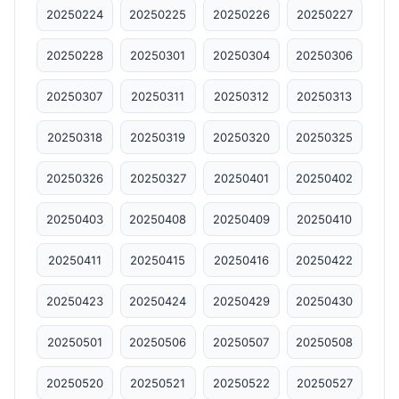
20250224
20250225
20250226
20250227
20250228
20250301
20250304
20250306
20250307
20250311
20250312
20250313
20250318
20250319
20250320
20250325
20250326
20250327
20250401
20250402
20250403
20250408
20250409
20250410
20250411
20250415
20250416
20250422
20250423
20250424
20250429
20250430
20250501
20250506
20250507
20250508
20250520
20250521
20250522
20250527