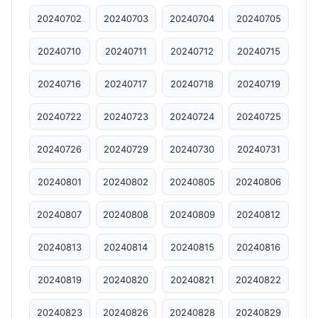
20240702
20240703
20240704
20240705
20240710
20240711
20240712
20240715
20240716
20240717
20240718
20240719
20240722
20240723
20240724
20240725
20240726
20240729
20240730
20240731
20240801
20240802
20240805
20240806
20240807
20240808
20240809
20240812
20240813
20240814
20240815
20240816
20240819
20240820
20240821
20240822
20240823
20240826
20240828
20240829