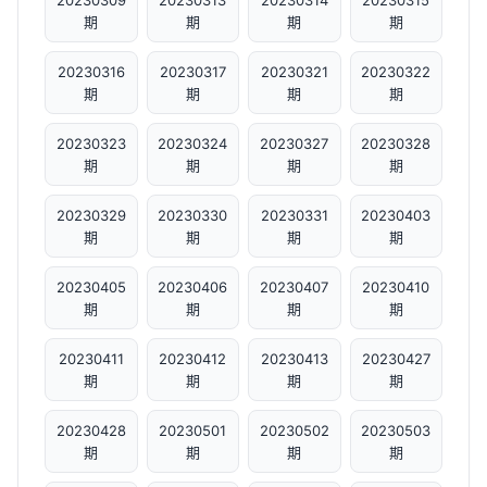
20230309
20230313
20230314
20230315
期
期
期
期
20230316
20230317
20230321
20230322
期
期
期
期
20230323
20230324
20230327
20230328
期
期
期
期
20230329
20230330
20230331
20230403
期
期
期
期
20230405
20230406
20230407
20230410
期
期
期
期
20230411
20230412
20230413
20230427
期
期
期
期
20230428
20230501
20230502
20230503
期
期
期
期