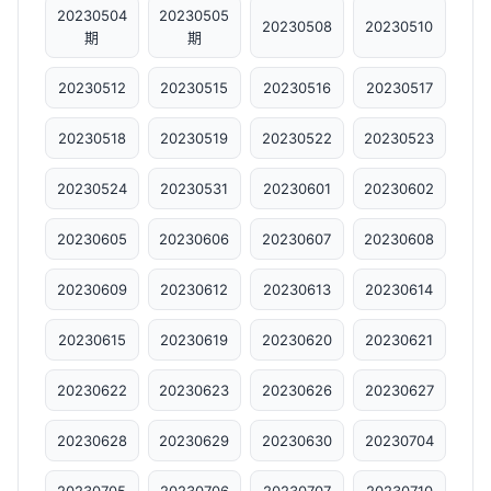
20230504
20230505
20230508
20230510
期
期
20230512
20230515
20230516
20230517
20230518
20230519
20230522
20230523
20230524
20230531
20230601
20230602
20230605
20230606
20230607
20230608
20230609
20230612
20230613
20230614
20230615
20230619
20230620
20230621
20230622
20230623
20230626
20230627
20230628
20230629
20230630
20230704