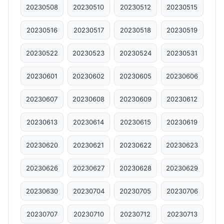
20230508
20230510
20230512
20230515
20230516
20230517
20230518
20230519
20230522
20230523
20230524
20230531
20230601
20230602
20230605
20230606
20230607
20230608
20230609
20230612
20230613
20230614
20230615
20230619
20230620
20230621
20230622
20230623
20230626
20230627
20230628
20230629
20230630
20230704
20230705
20230706
20230707
20230710
20230712
20230713