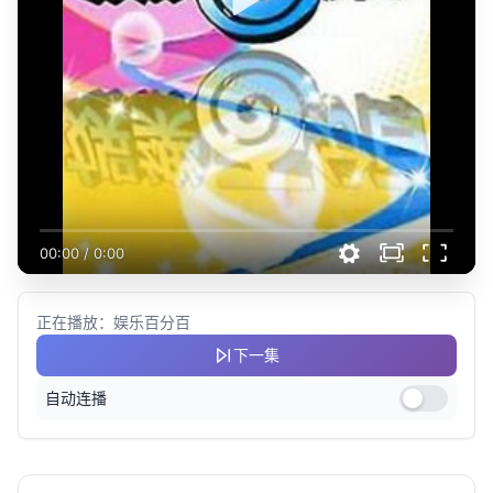
00:00
/
0:00
正在播放：娱乐百分百
下一集
自动连播