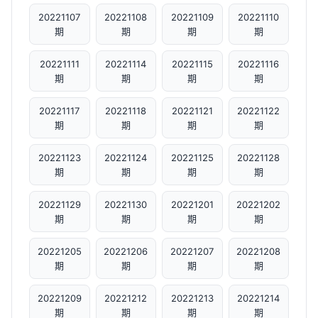
20221107
20221108
20221109
20221110
期
期
期
期
20221111
20221114
20221115
20221116
期
期
期
期
20221117
20221118
20221121
20221122
期
期
期
期
20221123
20221124
20221125
20221128
期
期
期
期
20221129
20221130
20221201
20221202
期
期
期
期
20221205
20221206
20221207
20221208
期
期
期
期
20221209
20221212
20221213
20221214
期
期
期
期