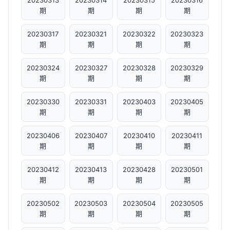
20230313
20230314
20230315
20230316
期
期
期
期
20230317
20230321
20230322
20230323
期
期
期
期
20230324
20230327
20230328
20230329
期
期
期
期
20230330
20230331
20230403
20230405
期
期
期
期
20230406
20230407
20230410
20230411
期
期
期
期
20230412
20230413
20230428
20230501
期
期
期
期
20230502
20230503
20230504
20230505
期
期
期
期