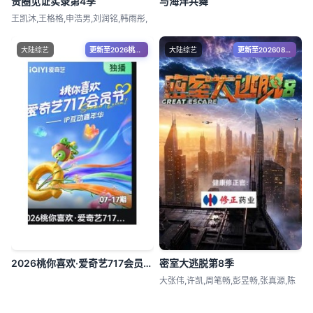
贵圈见证实录第4季
与海洋共舞
王凯沐,王格格,申浩男,刘润铭,韩雨彤,
大陆综艺
更新至2026桃你喜欢IP互动嘉年华 田曦薇胡一天连线力推《天才，女友》
大陆综艺
更新至20260807期
2026桃你喜欢·爱奇艺717会员节——IP互动嘉年华
密室大逃脱第8季
大张伟,许凯,周笔畅,彭昱畅,张真源,陈