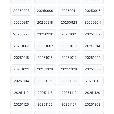
20250903
20250909
20250911
20250916
20250917
20250918
20250923
20250924
20250925
20250930
20251001
20251002
20251003
20251007
20251010
20251014
20251015
20251016
20251017
20251022
20251023
20251028
20251029
20251030
20251104
20251105
20251106
20251111
20251112
20251118
20251119
20251120
20251125
20251126
20251127
20251202