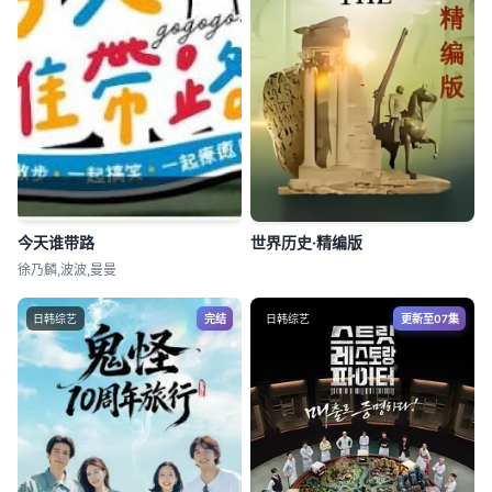
今天谁带路
世界历史·精编版
徐乃麟,波波,曼曼
日韩综艺
完结
日韩综艺
更新至07集