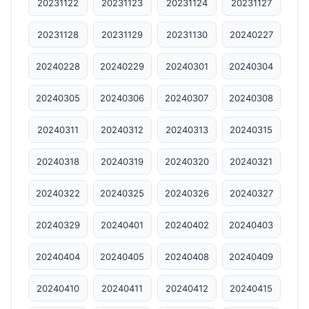
20231122
20231123
20231124
20231127
20231128
20231129
20231130
20240227
20240228
20240229
20240301
20240304
20240305
20240306
20240307
20240308
20240311
20240312
20240313
20240315
20240318
20240319
20240320
20240321
20240322
20240325
20240326
20240327
20240329
20240401
20240402
20240403
20240404
20240405
20240408
20240409
20240410
20240411
20240412
20240415