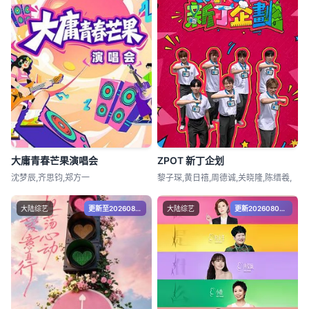
大庸青春芒果演唱会
ZPOT 新丁企划
沈梦辰,齐思钧,郑方一
黎子琛,黄日禧,周德诚,关晓隆,陈缙羲,
大陆综艺
更新至20260806期
大陆综艺
更新20260806母带2第4期下