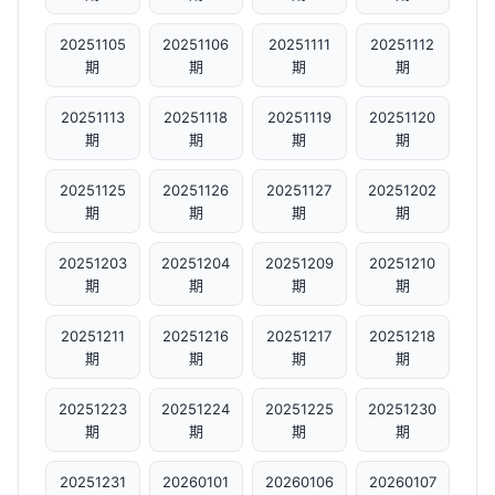
20251105
20251106
20251111
20251112
期
期
期
期
20251113
20251118
20251119
20251120
期
期
期
期
20251125
20251126
20251127
20251202
期
期
期
期
20251203
20251204
20251209
20251210
期
期
期
期
20251211
20251216
20251217
20251218
期
期
期
期
20251223
20251224
20251225
20251230
期
期
期
期
20251231
20260101
20260106
20260107