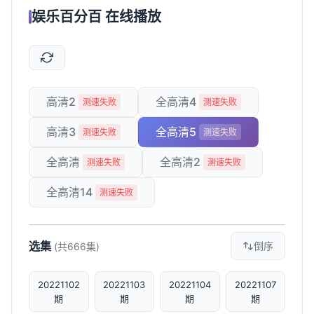
娱乐百分百 在线播放
高清2
全高清4
测速失败
测速失败
高清3
全高清5
测速失败
测速失败
全高清
全高清2
测速失败
测速失败
全高清14
测速失败
选集
倒序
(共666集)
20221102
20221103
20221104
20221107
期
期
期
期