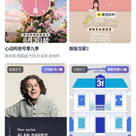
心动的信号第九季
姐姐当家2
薛凯琪,杨超越,代旭,杜海涛,张纯烨
欧美综艺
已完结 共11期
日韩综艺
更新至第04集