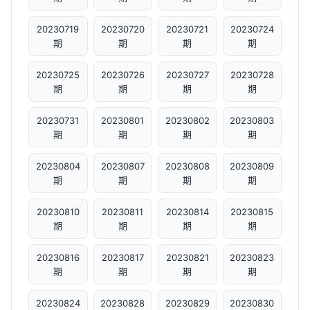
20230719
20230720
20230721
20230724
期
期
期
期
20230725
20230726
20230727
20230728
期
期
期
期
20230731
20230801
20230802
20230803
期
期
期
期
20230804
20230807
20230808
20230809
期
期
期
期
20230810
20230811
20230814
20230815
期
期
期
期
20230816
20230817
20230821
20230823
期
期
期
期
20230824
20230828
20230829
20230830