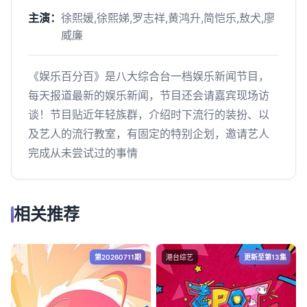
主演：
徐熙媛,徐熙娣,罗志祥,黄鸿升,简恺乐,敖犬,廖
威廉
《娱乐百分百》是八大综合台一档娱乐新闻节目，
每天报道最新的娱乐新闻，节目还会请嘉宾现场访
谈！节目贴近年轻族群，介绍时下流行的装扮、以
及艺人的流行教室，有固定的特别企划，邀请艺人
完成从未尝试过的事情
相关推荐
第20260711期
港台综艺
更新至第13集