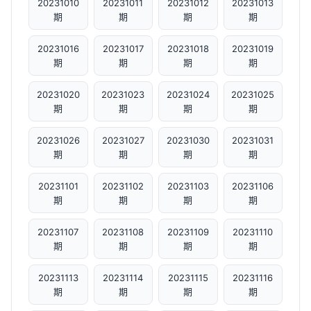
20231010
20231011
20231012
20231013
期
期
期
期
20231016
20231017
20231018
20231019
期
期
期
期
20231020
20231023
20231024
20231025
期
期
期
期
20231026
20231027
20231030
20231031
期
期
期
期
20231101
20231102
20231103
20231106
期
期
期
期
20231107
20231108
20231109
20231110
期
期
期
期
20231113
20231114
20231115
20231116
期
期
期
期