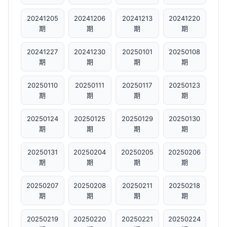
20241205
20241206
20241213
20241220
期
期
期
期
20241227
20241230
20250101
20250108
期
期
期
期
20250110
20250111
20250117
20250123
期
期
期
期
20250124
20250125
20250129
20250130
期
期
期
期
20250131
20250204
20250205
20250206
期
期
期
期
20250207
20250208
20250211
20250218
期
期
期
期
20250219
20250220
20250221
20250224