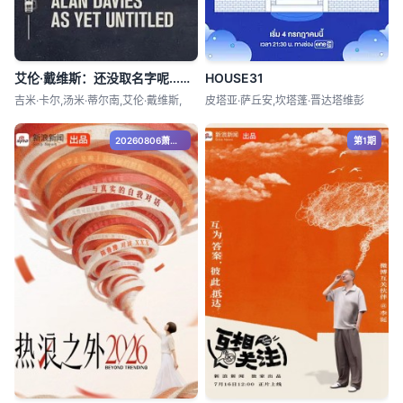
艾伦·戴维斯：还没取名字呢...第三季
HOUSE31
吉米·卡尔,汤米·蒂尔南,艾伦·戴维斯,
皮塔亚·萨丘安,坎塔蓬·晋达塔维彭
20260806萧敬腾澄清造谣落泪
第1期