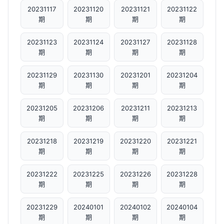
20231117
20231120
20231121
20231122
期
期
期
期
20231123
20231124
20231127
20231128
期
期
期
期
20231129
20231130
20231201
20231204
期
期
期
期
20231205
20231206
20231211
20231213
期
期
期
期
20231218
20231219
20231220
20231221
期
期
期
期
20231222
20231225
20231226
20231228
期
期
期
期
20231229
20240101
20240102
20240104
期
期
期
期