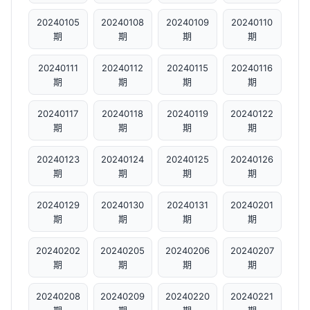
20240105
20240108
20240109
20240110
期
期
期
期
20240111
20240112
20240115
20240116
期
期
期
期
20240117
20240118
20240119
20240122
期
期
期
期
20240123
20240124
20240125
20240126
期
期
期
期
20240129
20240130
20240131
20240201
期
期
期
期
20240202
20240205
20240206
20240207
期
期
期
期
20240208
20240209
20240220
20240221