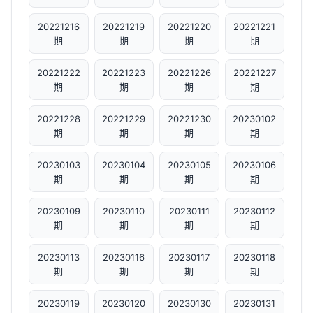
20221216
20221219
20221220
20221221
期
期
期
期
20221222
20221223
20221226
20221227
期
期
期
期
20221228
20221229
20221230
20230102
期
期
期
期
20230103
20230104
20230105
20230106
期
期
期
期
20230109
20230110
20230111
20230112
期
期
期
期
20230113
20230116
20230117
20230118
期
期
期
期
20230119
20230120
20230130
20230131