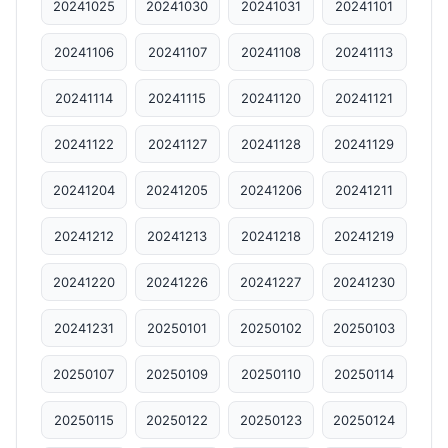
20241025
20241030
20241031
20241101
20241106
20241107
20241108
20241113
20241114
20241115
20241120
20241121
20241122
20241127
20241128
20241129
20241204
20241205
20241206
20241211
20241212
20241213
20241218
20241219
20241220
20241226
20241227
20241230
20241231
20250101
20250102
20250103
20250107
20250109
20250110
20250114
20250115
20250122
20250123
20250124