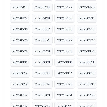
20250415
20250416
20250422
20250423
20250424
20250429
20250430
20250501
20250506
20250507
20250508
20250515
20250520
20250521
20250522
20250527
20250528
20250529
20250603
20250604
20250605
20250606
20250610
20250611
20250612
20250613
20250617
20250618
20250619
20250619
20250625
20250701
20250702
20250703
20250704
20250708
20250709
20250710
20250711
20250715