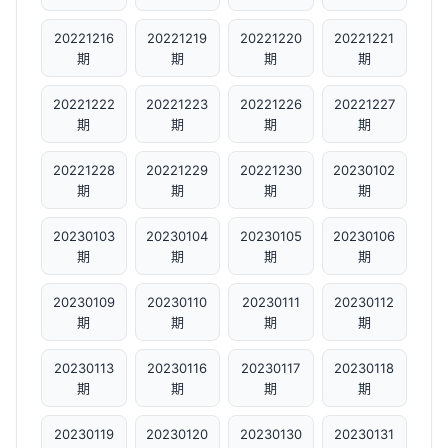
20221216
20221219
20221220
20221221
期
期
期
期
20221222
20221223
20221226
20221227
期
期
期
期
20221228
20221229
20221230
20230102
期
期
期
期
20230103
20230104
20230105
20230106
期
期
期
期
20230109
20230110
20230111
20230112
期
期
期
期
20230113
20230116
20230117
20230118
期
期
期
期
20230119
20230120
20230130
20230131