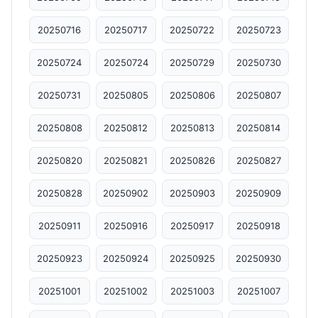
20250716
20250717
20250722
20250723
20250724
20250724
20250729
20250730
20250731
20250805
20250806
20250807
20250808
20250812
20250813
20250814
20250820
20250821
20250826
20250827
20250828
20250902
20250903
20250909
20250911
20250916
20250917
20250918
20250923
20250924
20250925
20250930
20251001
20251002
20251003
20251007