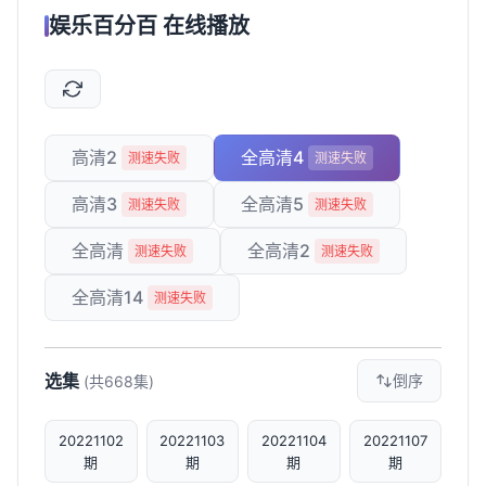
娱乐百分百 在线播放
高清2
全高清4
测速失败
测速失败
高清3
全高清5
测速失败
测速失败
全高清
全高清2
测速失败
测速失败
全高清14
测速失败
选集
倒序
(共668集)
20221102
20221103
20221104
20221107
期
期
期
期