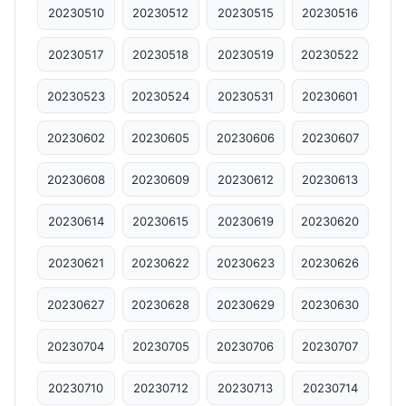
20230510
20230512
20230515
20230516
20230517
20230518
20230519
20230522
20230523
20230524
20230531
20230601
20230602
20230605
20230606
20230607
20230608
20230609
20230612
20230613
20230614
20230615
20230619
20230620
20230621
20230622
20230623
20230626
20230627
20230628
20230629
20230630
20230704
20230705
20230706
20230707
20230710
20230712
20230713
20230714