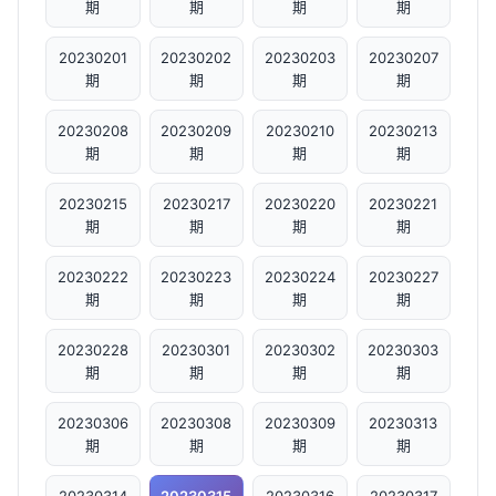
期
期
期
期
20230201
20230202
20230203
20230207
期
期
期
期
20230208
20230209
20230210
20230213
期
期
期
期
20230215
20230217
20230220
20230221
期
期
期
期
20230222
20230223
20230224
20230227
期
期
期
期
20230228
20230301
20230302
20230303
期
期
期
期
20230306
20230308
20230309
20230313
期
期
期
期