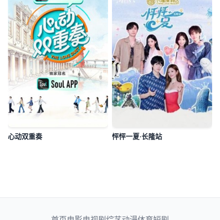
心动双重奏
怦怦一夏·长隆站
首页
电影
电视剧
综艺
动漫
体育
短剧