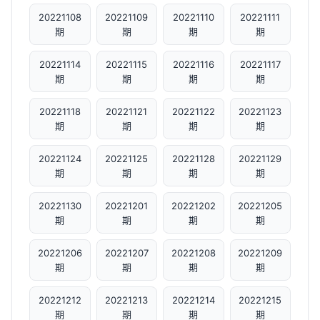
20221108
20221109
20221110
20221111
期
期
期
期
20221114
20221115
20221116
20221117
期
期
期
期
20221118
20221121
20221122
20221123
期
期
期
期
20221124
20221125
20221128
20221129
期
期
期
期
20221130
20221201
20221202
20221205
期
期
期
期
20221206
20221207
20221208
20221209
期
期
期
期
20221212
20221213
20221214
20221215
期
期
期
期