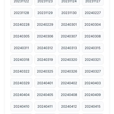
20231122
20231123
20231124
20231127
20231128
20231129
20231130
20240227
20240228
20240229
20240301
20240304
20240305
20240306
20240307
20240308
20240311
20240312
20240313
20240315
20240318
20240319
20240320
20240321
20240322
20240325
20240326
20240327
20240329
20240401
20240402
20240403
20240404
20240405
20240408
20240409
20240410
20240411
20240412
20240415