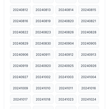
20240812
20240813
20240814
20240815
20240816
20240819
20240820
20240821
20240822
20240823
20240826
20240828
20240829
20240830
20240904
20240905
20240906
20240911
20240912
20240913
20240919
20240920
20240925
20240926
20240927
20241002
20241003
20241004
20241009
20241010
20241011
20241016
20241017
20241018
20241023
20241024