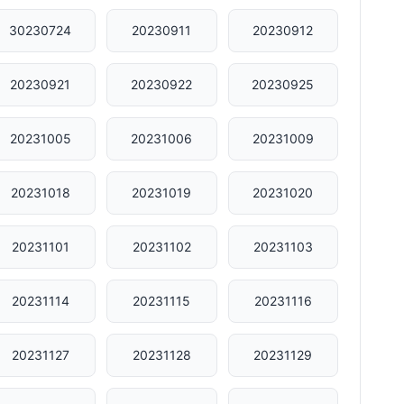
30230724
20230911
20230912
20230921
20230922
20230925
20231005
20231006
20231009
20231018
20231019
20231020
20231101
20231102
20231103
20231114
20231115
20231116
20231127
20231128
20231129