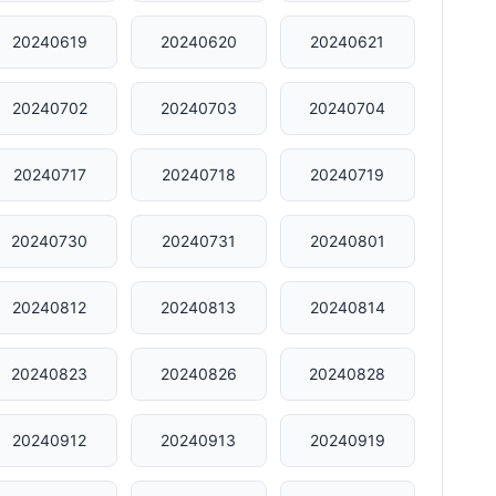
20240619
20240620
20240621
20240702
20240703
20240704
20240717
20240718
20240719
20240730
20240731
20240801
20240812
20240813
20240814
20240823
20240826
20240828
20240912
20240913
20240919