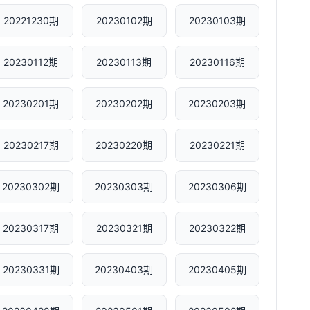
20221230期
20230102期
20230103期
20230112期
20230113期
20230116期
20230201期
20230202期
20230203期
20230217期
20230220期
20230221期
20230302期
20230303期
20230306期
20230317期
20230321期
20230322期
20230331期
20230403期
20230405期