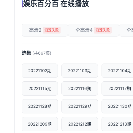
娱乐百分百 在线播放
高清2
全高清4
全
测速失败
测速失败
选集
(共667集)
20221102期
20221103期
20221104期
20221115期
20221116期
20221117期
20221128期
20221129期
20221130期
20221209期
20221212期
20221213期