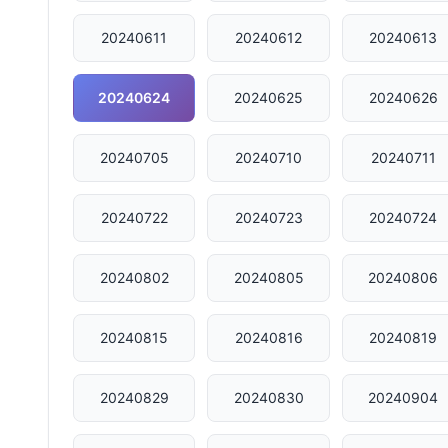
20240611
20240612
20240613
20240624
20240625
20240626
20240705
20240710
20240711
20240722
20240723
20240724
20240802
20240805
20240806
20240815
20240816
20240819
20240829
20240830
20240904