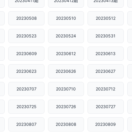
20230411期
20230412期
20230413期
20230508
20230510
20230512
20230523
20230524
20230531
20230609
20230612
20230613
20230623
20230626
20230627
20230707
20230710
20230712
20230725
20230726
20230727
20230807
20230808
20230809