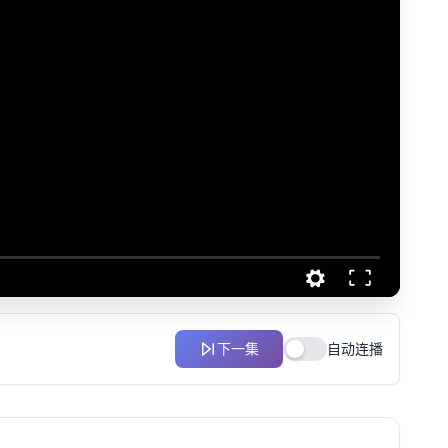
下一集
自动连播