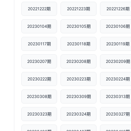
20221222期
20221223期
20221226期
20230104期
20230105期
20230106期
20230117期
20230118期
20230119期
20230207期
20230208期
20230209期
20230222期
20230223期
20230224期
20230308期
20230309期
20230313期
20230323期
20230324期
20230327期