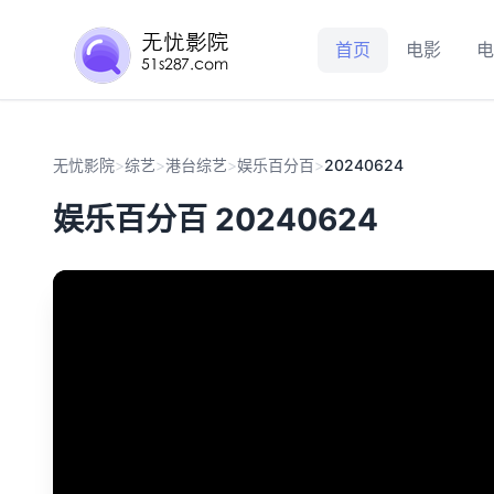
首页
电影
电
无忧影院
>
综艺
>
港台综艺
>
娱乐百分百
>
20240624
娱乐百分百 20240624