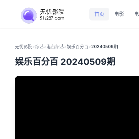
首页
电影
电
无忧影院
>
综艺
>
港台综艺
>
娱乐百分百
>
20240509期
娱乐百分百 20240509期