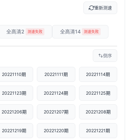
重新测速
全高清2
全高清14
测速失败
测速失败
倒序
20221110期
20221111期
20221114期
20221123期
20221124期
20221125期
20221206期
20221207期
20221208期
20221219期
20221220期
20221221期