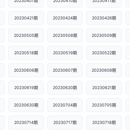
20230407期
20230410期
20230411期
20230421期
20230424期
20230426期
20230505期
20230508期
20230509期
20230518期
20230519期
20230522期
20230606期
20230607期
20230608期
20230619期
20230620期
20230621期
20230630期
20230704期
20230705期
20230714期
20230717期
20230718期