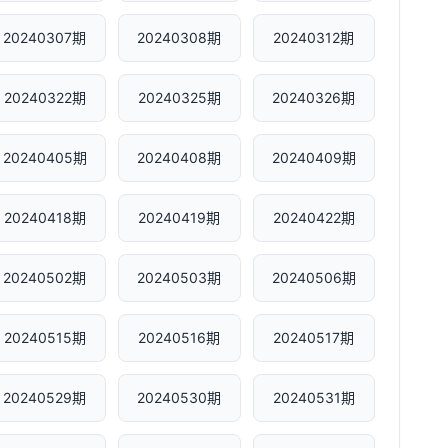
20240307期
20240308期
20240312期
20240322期
20240325期
20240326期
20240405期
20240408期
20240409期
20240418期
20240419期
20240422期
20240502期
20240503期
20240506期
20240515期
20240516期
20240517期
20240529期
20240530期
20240531期