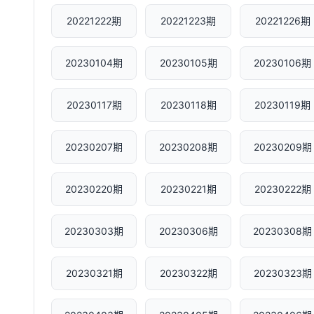
20221222期
20221223期
20221226期
20230104期
20230105期
20230106期
20230117期
20230118期
20230119期
20230207期
20230208期
20230209期
20230220期
20230221期
20230222期
20230303期
20230306期
20230308期
20230321期
20230322期
20230323期