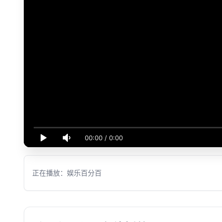
00:00
/
0:00
正在播放：娱乐百分百