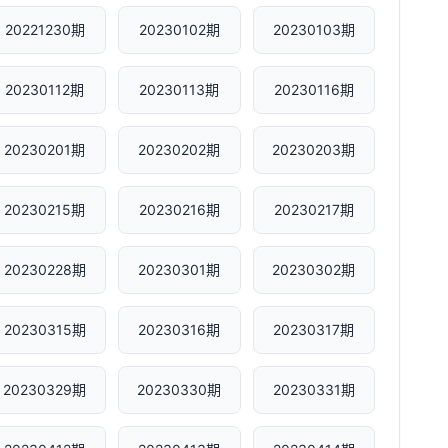
20221230期
20230102期
20230103期
20230112期
20230113期
20230116期
20230201期
20230202期
20230203期
20230215期
20230216期
20230217期
20230228期
20230301期
20230302期
20230315期
20230316期
20230317期
20230329期
20230330期
20230331期